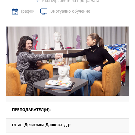
Към курсовете на програмата
График
Виртуално обучение
ПРЕПОДАВАТЕЛ(И):
гл. ас. Десислава Данкова д-р