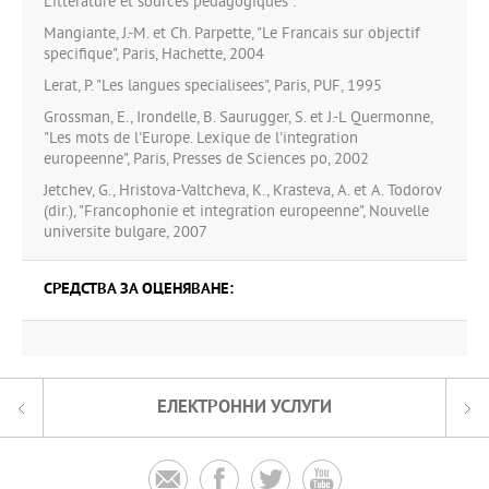
Litterature et sources pedagogiques :
Mangiante, J.-М. et Ch. Parpette, "Le Francais sur objectif
specifique", Paris, Hachette, 2004
Lerat, P. "Les langues specialisees", Paris, PUF, 1995
Grossman, E., Irondelle, B. Saurugger, S. et J.-L Quermonne,
"Les mots de l'Europe. Lexique de l'integration
europeenne", Paris, Presses de Sciences po, 2002
Jetchev, G., Hristova-Valtcheva, K., Krasteva, A. et A. Todorov
(dir.), "Francophonie et integration europeenne", Nouvelle
universite bulgare, 2007
СРЕДСТВА ЗА ОЦЕНЯВАНЕ:
ЕЛЕКТРОННИ УСЛУГИ



