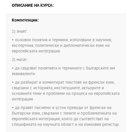
ОПИСАНИЕ НА КУРСА:
Компетенции:
1) знаят:
• основни понятия и термини, използвани в научния,
експертния, политически и дипломатически език на
европейската интеграция.
2) могат:
• да свързват понятията и термините с българските им
еквиваленти
• да разбират и коментират текстове на френски език,
свързани с историята, институциите, актьорите и
основните теми и проблеми на процеса на европейската
интеграция
• да правят писмени и устни преводи от френски на
български език, свързани с темите и проблематиката на
европейската интеграция, които да съответстват на
спецификата на научната област и на езиковия регистър.