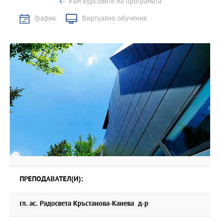
Към курсовете на програмата
График
Виртуално обучение
ПРЕПОДАВАТЕЛ(И):
гл. ас. Радосвета Кръстанова-Канева д-р