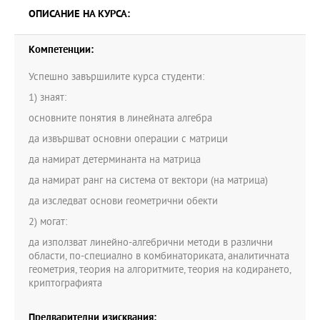
ОПИСАНИЕ НА КУРСА:
Компетенции:
Успешно завършилите курса студенти:
1) знаят:
основните понятия в линейната алгебра
да извършват основни операции с матрици
да намират детерминанта на матрица
да намират ранг на система от вектори (на матрица)
да изследват основи геометрични обекти
2) могат:
да използват линейно-алгебрични методи в различни
области, по-специално в комбинаториката, аналитичната
геометрия, теория на алгоритмите, теория на кодирането,
криптографията
Предварителни изисквания: