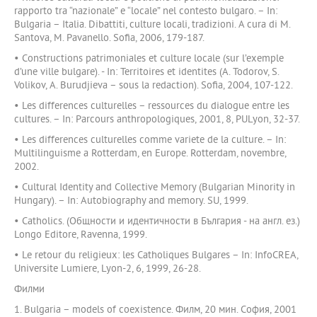
rapporto tra “nazionale” e “locale” nel contesto bulgaro. – In:
Bulgaria – Italia. Dibattiti, culture locali, tradizioni. A cura di M.
Santova, M. Pavanello. Sofia, 2006, 179-187.
• Constructions patrimoniales et culture locale (sur l’exemple
d’une ville bulgare). - In: Territoires et identites (A. Todorov, S.
Volikov, A. Burudjieva – sous la redaction). Sofia, 2004, 107-122.
• Les differences culturelles – ressources du dialogue entre les
cultures. – In: Parcours anthropologiques, 2001, 8, PULyon, 32-37.
• Les differences culturelles comme variete de la culture. – In:
Multilinguisme a Rotterdam, en Europe. Rotterdam, novembre,
2002.
• Cultural Identity and Collective Memory (Bulgarian Minority in
Hungary). – In: Autobiography and memory. SU, 1999.
• Catholics. (Общности и идентичности в България - на англ. ез.)
Longo Editore, Ravenna, 1999.
• Le retour du religieux: les Catholiques Bulgares – In: InfoCREA,
Universite Lumiere, Lyon-2, 6, 1999, 26-28.
Филми
1. Bulgaria – models of coexistence. Филм, 20 мин. София, 2001