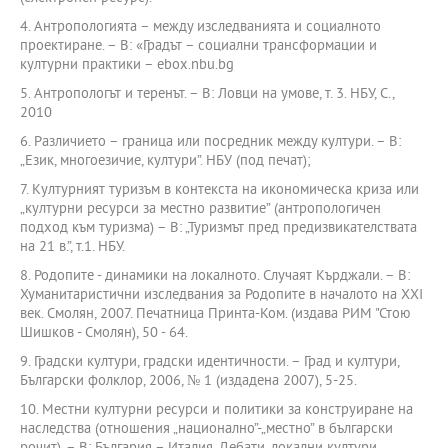
4. Антропологията – между изследванията и социалното
проектиране. – В: «Градът – социални трансформации и
културни практики – ebox.nbu.bg
5. Антропологът и теренът. – В: Ловци на умове, т. 3. НБУ, С.,
2010
6. Различието – граница или посредник между култури. – В:
„Език, многоезичие, култури”. НБУ (под печат);
7. Културният туризъм в контекста на икономическа криза или
„културни ресурси за местно развитие” (антропологичен
подход към туризма) – В: „Туризмът пред предизвикателствата
на 21 в.”, т.1. НБУ.
8. Родопите - динамики на локалното. Случаят Кърджали. – В:
Хуманитаристични изследвания за Родопите в началото на ХХІ
век. Смолян, 2007. Печатница Принта-Ком. (издава РИМ "Стою
Шишков - Смолян), 50 - 64.
9. Градски култури, градски идентичности. – Град и култури,
Български фолклор, 2006, № 1 (издадена 2007), 5-25.
10. Местни културни ресурси и политики за конструиране на
наследства (отношения „национално”-„местно” в български