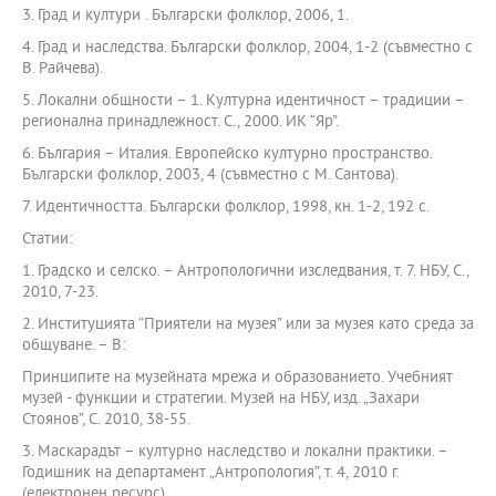
3. Град и култури . Български фолклор, 2006, 1.
4. Град и наследства. Български фолклор, 2004, 1-2 (съвместно с
В. Райчева).
5. Локални общности – 1. Културна идентичност – традиции –
регионална принадлежност. С., 2000. ИК “Яр”.
6. България – Италия. Европейско културно пространство.
Български фолклор, 2003, 4 (съвместно с М. Сантова).
7. Идентичността. Български фолклор, 1998, кн. 1-2, 192 с.
Статии:
1. Градско и селско. – Антропологични изследвания, т. 7. НБУ, С.,
2010, 7-23.
2. Институцията “Приятели на музея” или за музея като среда за
общуване. – В:
Принципите на музейната мрежа и образованието. Учебният
музей - функции и стратегии. Музей на НБУ, изд. „Захари
Стоянов”, С. 2010, 38-55.
3. Маскарадът – културно наследство и локални практики. –
Годишник на департамент „Антропология”, т. 4, 2010 г.
(електронен ресурс).