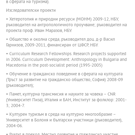
в сферата на туризма).
Изследователски проекти
• Хетеротопия и природни ресурси (МОНМ) 2009-12, НБУ,
ръководител на антропологичното проучване; ръководител на
проекта проф. Иван Маразов, НБУ.
• Общество и околна среда, ръководител доц. д-р Васил
Гарнизов, 2009-2011, финансиран от ЦФСР, НБУ.
• Curriculum Research Fellowships. Research projects supported
in 2006. Curriculum Development: Anthropology in Bulgaria and
Macedonia in the post-socialist period (1995-2005)
• Обучение в гражданско поведение в сферата на културата
(Тръст за развитие на гражданско общество, София) 2008-09
(ръководител);
• Памет, културна трансмисия и науките за човека – CNR
(Университет Пиза), Италия и БАН, Институт за фолклор: 2001-
3; 2004-7.
• Културен туризъм в среда на културно многообразие –
Университет в Болоня и български участници (ръководител),
2004-06.
• Градът в преход. Местно развитие и гражданско участие.