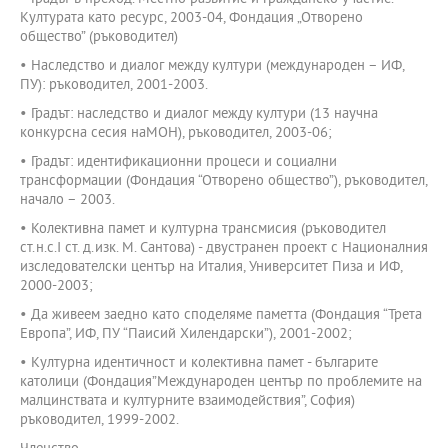
Културата като ресурс, 2003-04, Фондация „Отворено
общество” (ръководител)
• Наследство и диалог между култури (международен – ИФ,
ПУ): ръководител, 2001-2003.
• Градът: наследство и диалог между култури (13 научна
конкурсна сесия наМОН), ръководител, 2003-06;
• Градът: идентификационни процеси и социални
трансформации (Фондация “Отворено общество”), ръководител,
начало – 2003.
• Колективна памет и културна трансмисия (ръководител
ст.н.с.І ст. д.изк. М. Сантова) - двустранен проект с Националния
изследователски център на Италия, Университет Пиза и ИФ,
2000-2003;
• Да живеем заедно като споделяме паметта (Фондация “Трета
Европа”, ИФ, ПУ “Паисий Хилендарски”), 2001-2002;
• Културна идентичност и колективна памет - българите
католици (Фондация”Международен център по проблемите на
малцинствата и културните взаимодействия”, София)
ръководител, 1999-2002.