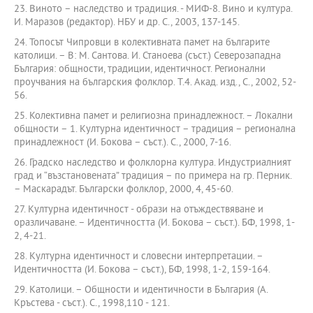
23. Виното – наследство и традиция. - МИФ-8. Вино и култура.
И. Маразов (редактор). НБУ и др. С., 2003, 137-145.
24. Топосът Чипровци в колективната памет на българите
католици. – В: М. Сантова. И. Станоева (съст.) Северозападна
България: общности, традиции, идентичност. Регионални
проучвания на българския фолклор. Т.4. Акад. изд., С., 2002, 52-
56.
25. Колективна памет и религиозна принадлежност. – Локални
общности – 1. Културна идентичност – традиция – регионална
принадлежност (И. Бокова – съст.). С., 2000, 7-16.
26. Градско наследство и фолклорна култура. Индустриалният
град и “възстановената” традиция – по примера на гр. Перник.
– Маскарадът. Български фолклор, 2000, 4, 45-60.
27. Културна идентичност - образи на отъждествяване и
оразличаване. – Идентичността (И. Бокова – съст.). БФ, 1998, 1-
2, 4-21.
28. Културна идентичност и словесни интерпретации. –
Идентичността (И. Бокова – съст.), БФ, 1998, 1-2, 159-164.
29. Католици. – Общности и идентичности в България (А.
Кръстева - съст.). С., 1998,110 - 121.