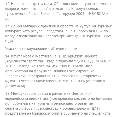
12. Национална кръгла маса „Образованието в туризма – много
въпроси, малко отговори” в рамките на Международната
туристическа борса „Ваканция”, февруари 2008 г.: НБУ, БХРА и
др.
13. Добри български практики в сферата на културния туризъм:
културата като ресурс – представяне на 10 проекта в НБУ по
повод отбелязване на 17 септември като ден на туризма – НБУ
и ДАТ.
Участие в международни публични прояви
14. Кръгла маса с участието на Н. Пр. Бриджит Чарнота
„Дунавската стратегия – къде е туризмът?” :„УИКЕНД ТУРИЗЪМ
2010” – V издание, Русе, 14 май 2009 г : Кръгла маса –
организатори на форума са Община Русе, сдружение
“Европейски пространства 21” и Регионален исторически
музей – Русе със съдействието на МИЕТ и БХРА (участник в
дискусията).
15. Международна среща в рамките на Централно-
европейската инициатива (под председталеството на България)
по проблемите на туризма и регионалното развитие,
септември, 2008 г., Евксиноград – организирано от ДАТ (
представяне на българския опит в обучението на специалисти