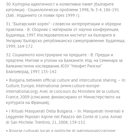
30. Културна идентичност и колективна памет (българите
католици) - Социологически проблеми 1998, № 3-4, 186-191
(Заб.: Изданието се появи през 1999 г.).
31. ”Българският корен” - словесни интерпретации и обредни
практики. - В: Сборник с материали от научна конференция,
Будапеща, 1997. Изследователски институт на българите в
Унгария/ Българско републиканско самоуправление. Будапеща,
1999, 164-172.
32. Социалното конструиране на предците. - В: Предци и
предтечи. Митове и утопии на Балканите. Изд. на Семинара за
балканистични изследвания, ЮЗУ “Неофит Рилски”.
Благоевград, 1997, 135-142.
• Bulgaria, between official culture and intercultural sharing. – In:
Culture, Europe, International (www.culture-europe-
international.org). Avec le concours du Ministere de la culture,
France, 2009 (списание, финансирано от Министерството на
културата на Франция);
• I Rituali Masquerati Della Bulgaria. – In: Masquerati Invernali e
Leggende Popolari Alpine nel Palazzo del Conte di Luna. Annali
di San Michele. Trentino, 21, 2008, 139-152.
• Risorse culturali locali e politiche di patrimonializzazione: