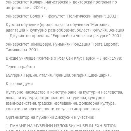
Университет Каляри, магистърска и докторска програми по
антропология: 2004 г.;
Университет Болоня – факултет “Политически науки”: 2002;
Курс за обучение (продължаващо обучение) “Миграция,
адаптация и културно разнообразие”, област Фриулия, Венеция
– Джулия: по проект на “Европейски човешки ресурси”: 2001;
Университет Тимишоара, Румъния/ Фондация “Трета Европа”,
Тимишоара: 2001
Висше училище Фонтене о Роз/ Сен Клу: Париж – Лион: 1998;
Теренна работа
България, Гърция, Италия, Франция, Унгария, Швейцария.
Ключови думи
Културно наследство и конструиране на културни наследства,
локални култури, антропология на туризма, културни
взаимодействия, градски изследвания, фолклорна култура,
колективни идентичности, визуална антропология.
Организатор на публични дискусии и участник
1. ПАНАИР НА МУЗЕЙНИ ИЗЛОЖБИ/ MUSEUM EXHIBITION