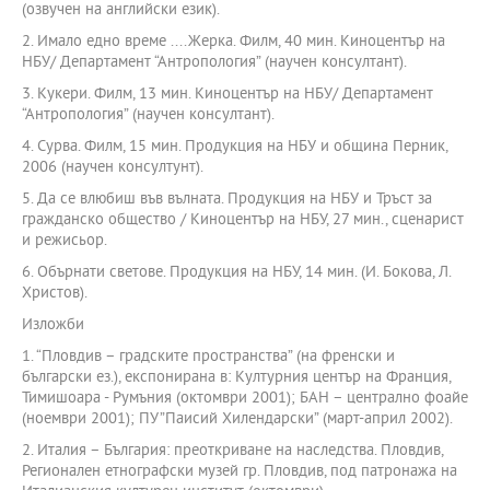
(озвучен на английски език).
2. Имало едно време ....Жерка. Филм, 40 мин. Киноцентър на
НБУ/ Департамент “Антропология” (научен консултант).
3. Кукери. Филм, 13 мин. Киноцентър на НБУ/ Департамент
“Антропология” (научен консултант).
4. Сурва. Филм, 15 мин. Продукция на НБУ и община Перник,
2006 (научен консултунт).
5. Да се влюбиш във вълната. Продукция на НБУ и Тръст за
гражданско общество / Киноцентър на НБУ, 27 мин., сценарист
и режисьор.
6. Обърнати светове. Продукция на НБУ, 14 мин. (И. Бокова, Л.
Христов).
Изложби
1. “Пловдив – градските пространства” (на френски и
български ез.), експонирана в: Културния център на Франция,
Тимишоара - Румъния (октомври 2001); БАН – централно фоайе
(ноември 2001); ПУ”Паисий Хилендарски” (март-април 2002).
2. Италия – България: преоткриване на наследства. Пловдив,
Регионален етнографски музей гр. Пловдив, под патронажа на