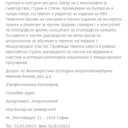
туризъм и културни ресурси. Автор на 2 монографии (в
съавторство), студии и статии, публикувани на български и
чужди езици, съставител и редактор на издания на НБУ,
тематични броеве на списания и научни издания, на експертни
оценки и рецензии за научни трудове, сценарист и консултант
на етнографски филми, консултант на етнографски изложби.
Основател и научен ръководител на лятна школа по
антропология за обучение в теренно изследване с
международно участие. Провежда теренна работа в редица
европейски страни, ръководител на научни изследвания и
участник в интердисциплинарни национални и международни
проучвания.
Доцент по Фолклористика (Културна антропология)Ирена
Иванова Бокова, доц. д-р
(Професионална биография)
Служебен адрес:
Департамент „Антропология“
Нов български университет
Ул. „Монтевидео” 21 – 1618 София
Тел.: 02/8110615; факс:02/8110615