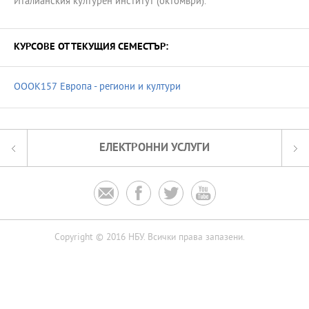
Италианския културен институт (октомври).
КУРСОВЕ ОТ ТЕКУЩИЯ СЕМЕСТЪР:
OOOK157 Европа - региони и култури
ЕЛЕКТРОННИ УСЛУГИ




Copyright © 2016 НБУ. Всички права запазени.