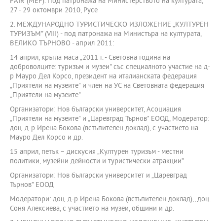
FAIR (MEF). Под патронажа на Министерството на културата,
27 - 29 октомври 2010, Русе
2. МЕЖДУНАРОДНО ТУРИСТИЧЕСКО ИЗЛОЖЕНИЕ „КУЛТУРЕН
ТУРИЗЪМ” (VIII) - под патронажа на Министъра на културата,
ВЕЛИКО ТЪРНОВО - април 2011:
14 април, кръгла маса „2011 г. - Световна година на
доброволците: туризъм и музеи" със специалното участие на д-
р Мауро Дел Корсо, президент на италианската федерация
„Приятели на музеите" и член на УС на Световната федерация
„Приятели на музеите"
Организатори: Нов български университет, Асоциация
„Приятели на музеите" и „Царевград Търнов" ЕООД, Модератор:
доц. д-р Ирена Бокова (встъпителен доклад), с участието на
Мауро Дел Корсо и др.
15 април, петък – дискусия „Културен туризъм - местни
политики, музейни дейности и туристически атракции”
Организатори: Нов български университет и „Царевград
Търнов” ЕООД
Модератори: доц. д-р Ирена Бокова (встъпителен доклад),, доц.
Соня Алексиева, с участието на музеи, общини и др.