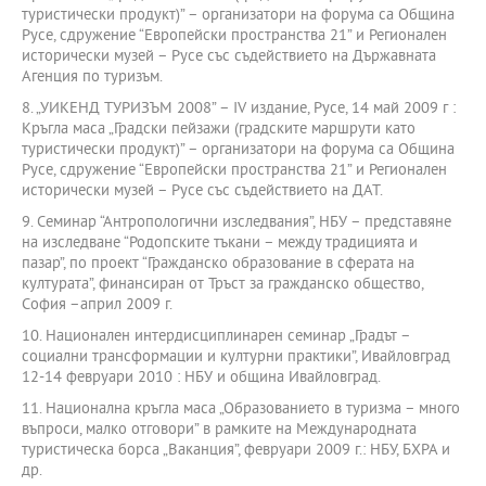
туристически продукт)” – организатори на форума са Община
Русе, сдружение “Европейски пространства 21” и Регионален
исторически музей – Русе със съдействието на Държавната
Агенция по туризъм.
8. „УИКЕНД ТУРИЗЪМ 2008” – IV издание, Русе, 14 май 2009 г :
Кръгла маса „Градски пейзажи (градските маршрути като
туристически продукт)” – организатори на форума са Община
Русе, сдружение “Европейски пространства 21” и Регионален
исторически музей – Русе със съдействието на ДАТ.
9. Семинар “Антропологични изследвания”, НБУ – представяне
на изследване “Родопските тъкани – между традицията и
пазар”, по проект “Гражданско образование в сферата на
културата”, финансиран от Тръст за гражданско общество,
София –април 2009 г.
10. Национален интердисциплинарен семинар „Градът –
социални трансформации и културни практики”, Ивайловград
12-14 февруари 2010 : НБУ и община Ивайловград.
11. Национална кръгла маса „Образованието в туризма – много
въпроси, малко отговори” в рамките на Международната
туристическа борса „Ваканция”, февруари 2009 г.: НБУ, БХРА и
др.