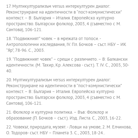
17. Мултикултурализъм versus интеркултурен диалог:
Реконструиране на идентичности в “пост-комунистически”
контекст. – В: България – Италия. Европейско културно
пространство. Български фолклор, 2003, 4 (съвместно с М.
Сантова), 106-121.
18. “Подвижният” човек – в мрежата от топоси. -
Антропологични изследвания, ІV. Пл. Бочков – съст. НБУ – ИК
“Яр”, 78-96. С., 2003.
19. “Подвижният човек” – срещи с различието. – В: Балкански
идентичности. (М. Тахир, Кр. Алексова - съст.). Т. IV. С., 2003, 30-
40.
20. Мултикултурализъм versus интеркултурен диалог:
Реконструиране на идентичности в “пост-комунистически”
контекст. – В: България – Италия. Европейско културно
пространство. Български фолклор, 2003, 4 (съвместно с М.
Сантова), 106-121.
21. Фолклор и културна политика. – Във: Фолклор и
образование (П. Бочков – съст.). Изд. Листа. С., 2003, 16-22.
22. Човекът, природата, музеят. - Ловци на умове, 2. М. Елчинова,
О. Тодоров- съст. НБУ – Планета 3. С., 2003, 18-24..