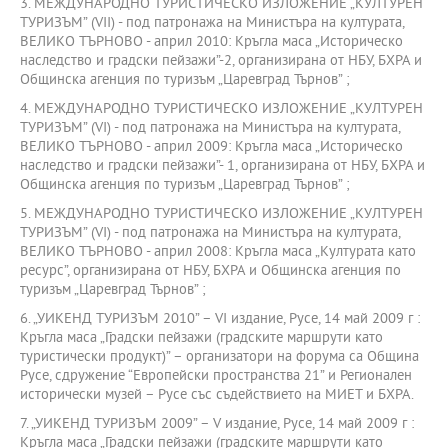
3. МЕЖДУНАРОДНО ТУРИСТИЧЕСКО ИЗЛОЖЕНИЕ „КУЛТУРЕН
ТУРИЗЪМ” (VII) - под патронажа на Министъра на културата,
ВЕЛИКО ТЪРНОВО - април 2010: Кръгла маса „Историческо
наследство и градски пейзажи”-2, организирана от НБУ, БХРА и
Общинска агенция по туризъм „Царевград Търнов” ;
4. МЕЖДУНАРОДНО ТУРИСТИЧЕСКО ИЗЛОЖЕНИЕ „КУЛТУРЕН
ТУРИЗЪМ” (VI) - под патронажа на Министъра на културата,
ВЕЛИКО ТЪРНОВО - април 2009: Кръгла маса „Историческо
наследство и градски пейзажи”- 1, организирана от НБУ, БХРА и
Общинска агенция по туризъм „Царевград Търнов” ;
5. МЕЖДУНАРОДНО ТУРИСТИЧЕСКО ИЗЛОЖЕНИЕ „КУЛТУРЕН
ТУРИЗЪМ” (VI) - под патронажа на Министъра на културата,
ВЕЛИКО ТЪРНОВО - април 2008: Кръгла маса „Културата като
ресурс”, организирана от НБУ, БХРА и Общинска агенция по
туризъм „Царевград Търнов” ;
6. „УИКЕНД ТУРИЗЪМ 2010” – VI издание, Русе, 14 май 2009 г :
Кръгла маса „Градски пейзажи (градските маршрути като
туристически продукт)” – организатори на форума са Община
Русе, сдружение “Европейски пространства 21” и Регионален
исторически музей – Русе със съдействието на МИЕТ и БХРА.
7. „УИКЕНД ТУРИЗЪМ 2009” – V издание, Русе, 14 май 2009 г :
Кръгла маса „Градски пейзажи (градските маршрути като