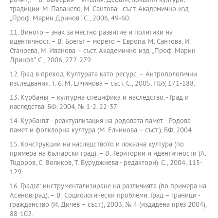
рочит). – В: България – Италия. Дебати, локални култури,
традиции. М. Паванело, М. Сантова - съст. Академично изд.
„Проф. Марин Дринов”. С., 2006, 49-60.
11. Виното – знак за местно развитие и политики на
идентичност. – В: Брегът – морето – Европа. М. Сантова, И.
Станоева, М. Иванова – съст. Академично изд. „Проф. Марин
Дринов”. С., 2006, 272-279.
12. Град в преход. Културата като ресурс. – Антропологични
изследвания. Т. 6. М. Елчинова – съст. С., 2005, НБУ, 171-188.
13. Курбанът – културна специфика и наследство. - Град и
наследства. БФ, 2004, № 1-2, 22-37.
14. Курбанът - реактуализация на родовата памет. - Родова
памет и фолклорна култура (М. Елчинова – съст.), БФ, 2004.
15. Конструкции на наследството и локална култура (по
примера на български град). – В: Територии и идентичности (А.
Тодоров, С. Воликов, Т. Буруджиева - редактори). С., 2004, 115-
129.
16. Градът: инструментализиране на различията (по примера на
Асеновград). – В: Социологически проблеми. Град – граници -
гражданство (И. Дичев – съст.), 2003, № 4 (издадена през 2004),
88-102.