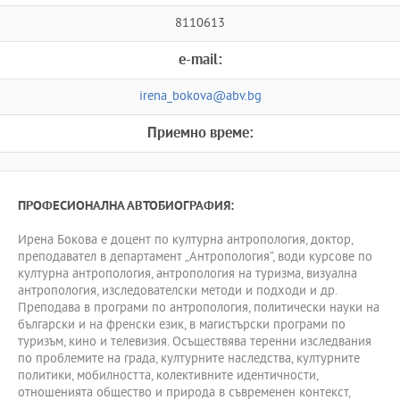
8110613
e-mail:
irena_bokova@abv.bg
Приемно време:
ПРОФЕСИОНАЛНА АВТОБИОГРАФИЯ:
Ирена Бокова е доцент по културна антропология, доктор,
преподавател в департамент „Антропология“, води курсове по
културна антропология, антропология на туризма, визуална
антропология, изследователски методи и подходи и др.
Преподава в програми по антропология, политически науки на
български и на френски език, в магистърски програми по
туризъм, кино и телевизия. Осъществява теренни изследвания
по проблемите на града, културните наследства, културните
политики, мобилността, колективните идентичности,
отношенията общество и природа в съвременен контекст,