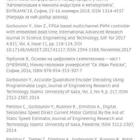
"Автоматизация в минната индустрия и металургията",
БУЛКАМК'18, София, 15-16.ноември.2018, ISSN 1314-4537
(Награда за най-добър доклад)
Gorbounov Y., Iliev Z., FPGA based multichannel PWM controller
with embedded dead time, International Advanced Research
Journal in Science, Engineering and Technology, SJIF for 2017
4.821, Vol. 4, Issue 11, pp. 118-124, DOI
10.17148/IARJSET.2017.41117, ISSN 2394-1588, November.2017
Горбунов Я., Основи на цифровата схемотехника – част I
(УЧЕБНИК), Минно-геоложки университет “Св. Иван Рилски”,
София, 2016, ISBN 978-954-353-307-7
Gorbounov Y., Accurate Quadrature Encoder Decoding Using
Programmable Logic, Journal of Engineering Research and
Technology, Islamic University of Gaza, Vol. 2, No 4, p. 217, ISSN
2312-2307, 2014
Pavlitov C., Gorbounov Y., Rusinov R., Dimitrov A., Digital
Sensorless Speed Direct Current Motor Control By the Aid of
Static Speed Estimator, Journal of Engineering Research and
Technology, Islamic University of Gaza, Palestine, ISSN 3212-2307,
2014
Pavlitov C., Tashev T., Dimitrov A., Gorbounov Y., Rusinov R., Rotor