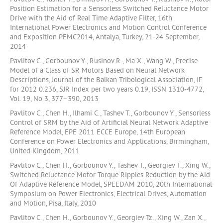
Position Estimation for a Sensorless Switched Reluctance Motor
Drive with the Aid of Real Time Adaptive Filter, 16th
International Power Electronics and Motion Control Conference
and Exposition PEMC2014, Antalya, Turkey, 21-24 September,
2014
Pavlitov C., Gorbounov Y., Rusinov R., Ma X., Wang W., Precise
Model of a Class of SR Motors Based on Neural Network
Descriptions, Journal of the Balkan Tribological Association, IF
for 2012 0.236, SJR Index per two years 0.19, ISSN 1310-4772,
Vol. 19, No 3, 377–390, 2013
Pavlitov C., Chen H., Ilhami C., Tashev T., Gorbounov Y., Sensorless
Control of SRM by the Aid of Artificial Neural Network Adaptive
Reference Model, EPE 2011 ECCE Europe, 14th European
Conference on Power Electronics and Applications, Birmingham,
United Kingdom, 2011
Pavlitov C., Chen H., Gorbounov Y., Tashev T., Georgiev T., Xing W.,
Switched Reluctance Motor Torque Ripples Reduction by the Aid
Of Adaptive Reference Model, SPEEDAM 2010, 20th International
Symposium on Power Electronics, Electrical Drives, Automation
and Motion, Pisa, Italy, 2010
Pavlitov C., Chen H., Gorbounov Y., Georgiev Tz., Xing W., Zan X.,