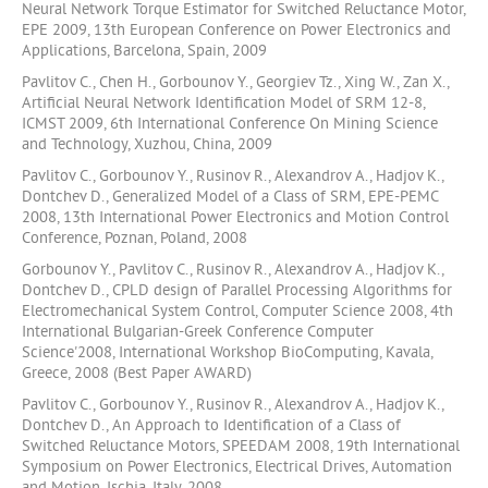
Neural Network Torque Estimator for Switched Reluctance Motor,
EPE 2009, 13th European Conference on Power Electronics and
Applications, Barcelona, Spain, 2009
Pavlitov C., Chen H., Gorbounov Y., Georgiev Tz., Xing W., Zan X.,
Artificial Neural Network Identification Model of SRM 12-8,
ICMST 2009, 6th International Conference On Mining Science
and Technology, Xuzhou, China, 2009
Pavlitov C., Gorbounov Y., Rusinov R., Alexandrov A., Hadjov K.,
Dontchev D., Generalized Model of a Class of SRM, EPE-PEMC
2008, 13th International Power Electronics and Motion Control
Conference, Poznan, Poland, 2008
Gorbounov Y., Pavlitov C., Rusinov R., Alexandrov A., Hadjov K.,
Dontchev D., CPLD design of Parallel Processing Algorithms for
Electromechanical System Control, Computer Science 2008, 4th
International Bulgarian-Greek Conference Computer
Science'2008, International Workshop BioComputing, Kavala,
Greece, 2008 (Best Paper AWARD)
Pavlitov C., Gorbounov Y., Rusinov R., Alexandrov A., Hadjov K.,
Dontchev D., An Approach to Identification of a Class of
Switched Reluctance Motors, SPEEDAM 2008, 19th International
Symposium on Power Electronics, Electrical Drives, Automation