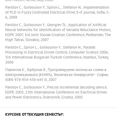
and Motion, Ischia, Italy, 2008
Pavlitov C., Gorbounov Y., Spirov L., Stefanov N., Implementation
of PLD in Fuzzy Controlled Electrical Drive, E+E journal, Sofia, 5-
6, 2008
Pavlitov C., Gorbounov Y., Georgiev Tz., Application of Artificial
Neural Networks for Identification of Variable Reluctance Motors,
EDPE 2007, 3rd Joint Slovak-Croatian Conference, Podbanske, The
High Tatras, Slovakia, 2007
Pavlitov C., Spirov L., Gorbounov Y., Stefanov N., Parallel
Processing in Electrical Drives Control, Computer Science 2006,
3rd International Bulgarian-Turkish Conference, Istanbul, Turkey,
2006
Павлитов К., Горбунов Я., Програмируеми логически схеми в
електромеханиката (КНИГА), Технически Университет - София,
ISBN 978-954-438-645-0, 2007
Pavlitov C., Gorbounov Y., Precise incremental decoding device,
EDPE-2005, 13th International Conference on Electrical Drives
and Power Electronics, Dubrovnik, Croatia, 2005
КУРСОВЕ ОТ ТЕКУЩИЯ СЕМЕСТЪР: