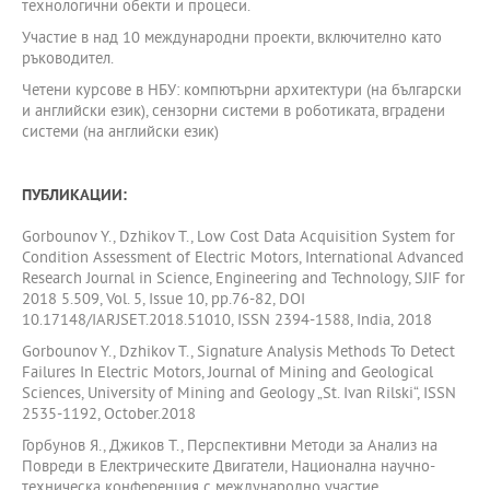
технологични обекти и процеси.
Участие в над 10 международни проекти, включително като
ръководител.
Четени курсове в НБУ: компютърни архитектури (на български
и английски език), сензорни системи в роботиката, вградени
системи (на английски език)
ПУБЛИКАЦИИ:
Gorbounov Y., Dzhikov T., Low Cost Data Acquisition System for
Condition Assessment of Electric Motors, International Advanced
Research Journal in Science, Engineering and Technology, SJIF for
2018 5.509, Vol. 5, Issue 10, pp.76-82, DOI
10.17148/IARJSET.2018.51010, ISSN 2394-1588, India, 2018
Gorbounov Y., Dzhikov T., Signature Analysis Methods To Detect
Failures In Electric Motors, Journal of Mining and Geological
Sciences, University of Mining and Geology „St. Ivan Rilski“, ISSN
2535-1192, October.2018
Горбунов Я., Джиков Т., Перспективни Методи за Анализ на
Повреди в Електрическите Двигатели, Национална научно-
техническа конференция с международно участие