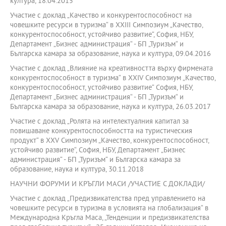
култура, 18.04.2015
Участие с доклад „Качество и конкурентоспособност на
човешките ресурси в туризма“ в XXIII Симпозиум „Качество,
конкурентоспособност, устойчиво развитие“, София, НБУ,
Департамент „Бизнес администрация“ - БП „Туризъм“ и
Българска камара за образование, наука и култура, 09.04.2016
Участие с доклад „Влияние на креативността върху фирмената
конкурентоспособност в туризма“ в XХIV Симпозиум „Качество,
конкурентоспособност, устойчиво развитие“ София, НБУ,
Департамент „Бизнес администрация“ - БП „Туризъм“ и
Българска камара за образование, наука и култура, 26.03.2017
Участие с доклад „Ролята на интелектуалния капитал за
повишаване конкурентоспособността на туристическия
продукт“ в XХV Симпозиум „Качество, конкурентоспособност,
устойчиво развитие“, София, НБУ, Департамент „Бизнес
администрация“ - БП „Туризъм“ и Българска камара за
образование, наука и култура, 30.11.2018
НАУЧНИ ФОРУМИ И КРЪГЛИ МАСИ /УЧАСТИЕ С ДОКЛАДИ/
Участие с доклад „Предизвикателства пред управлението на
човешките ресурси в туризма в условията на глобализация“ в
Международна Кръгла Маса, „Тенденции и предизвикателства