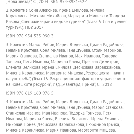
„Нова звезда“, С., 2004 ISBN 954-8981-52-1
2. Колектив Соня Алексива, Ирена Емилова, Милена
Караилиева, Михаил Михайлов, Маргарита Мишева и Теодора
Ризова „Специализирани видове туризъм“ (Глава 5. Спа и уелнес
туризъм,), НБУ, 2017
ISBN 978-954-535-990-3
3. Колектив Манол Рибов, Мария Воденска, Диана Радойнова,
Невяна Кръстева, Соня Милева, Таня Дъбева, Стоян Маринов,
Мария Станкова, Станислав Иванов, Мая Иванова, Тодорка
Тончева, Петя Иванова, Марияна Янева, Преслав Димитров,
Еленита Великова, Ирена Емилова, Десислава Вараджакова,
Милена Караилиева, Маргарита Мишева „Рекреацията - начин
на употреба“, (Тема 16. Рекреационният фактор в управлението
на човешките ресурси)“, Изд. „Авангард Прима“, С., 2018
ISBN 978-619-160-976-5
4. Колектив Манол Рибов, Мария Воденска, Диана Радойнова,
Невяна Кръстева, Соня Милева, Таня Дъбева, Мария Станкова,
Станислав Иванов, Мая Иванова, Тодорка Тончева, Петя
Иванова, Марияна Янева, Еленита Великова, Ирена Емилова,
Николай Цонев, Десислава Вараджакова, Любомира Гръчка,
Милена Караилиева, Мария Иванова, Маргарита Мишева,