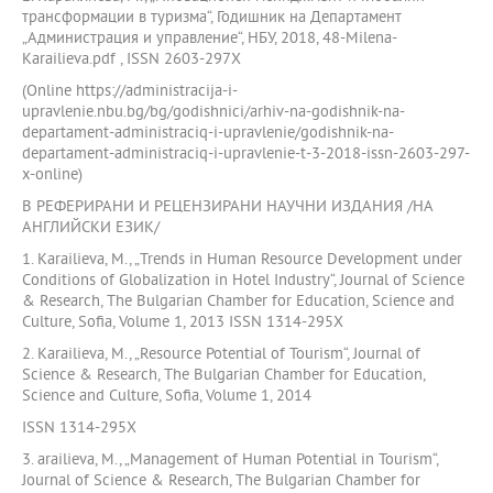
трансформации в туризма“, Годишник на Департамент
„Администрация и управление“, НБУ, 2018, 48-Milena-
Karailieva.pdf , ISSN 2603-297X
(Online https://administracija-i-
upravlenie.nbu.bg/bg/godishnici/arhiv-na-godishnik-na-
departament-administraciq-i-upravlenie/godishnik-na-
departament-administraciq-i-upravlenie-t-3-2018-issn-2603-297-
x-online)
В РЕФЕРИРАНИ И РЕЦЕНЗИРАНИ НАУЧНИ ИЗДАНИЯ /НА
АНГЛИЙСКИ ЕЗИК/
1. Karailieva, М., „Trends in Human Resource Development under
Conditions of Globalization in Hotel Industry“, Journal of Science
& Research, The Bulgarian Chamber for Education, Science and
Culture, Sofia, Volume 1, 2013 ISSN 1314-295X
2. Karailieva, М., „Resource Potential of Tourism“, Journal of
Science & Research, The Bulgarian Chamber for Education,
Science and Culture, Sofia, Volume 1, 2014
ISSN 1314-295X
3. arailieva, М., „Маnagement of Human Potential in Tourism“,
Journal of Science & Research, The Bulgarian Chamber for