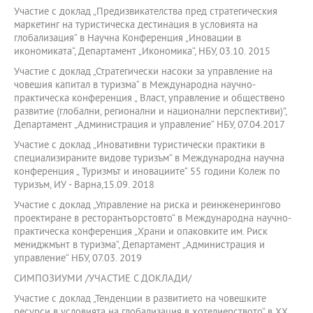
Участие с доклад „Предизвикателства пред стратегическия
маркетинг на туристическа дестинация в условията на
глобализация“ в Научна Конференция „Иновации в
икономиката“, Департамент „Икономика“, НБУ, 03.10. 2015
Участие с доклад „Стратегически насоки за управление на
човешия капитал в туризма“ в Международна научно-
практическа конференция „ Власт, управление и обществено
развитие (глобални, регионални и национални перспективи)”,
Департамент „Администрация и управление“ НБУ, 07.04.2017
Участие с доклад „Иновативни туристически практики в
специализираните видове туризъм“ в Международна научна
конференция „ Туризмът и иновациите“ 55 години Колеж по
туризъм, ИУ - Варна,15.09. 2018
Участие с доклад „Управление на риска и реинженерингово
проектиране в ресторантьорстовто“ в Международна научно-
практическа конференция „Храни и опаковките им. Риск
мениджмънт в туризма“, Департамент „Администрация и
управление“ НБУ, 07.03. 2019
СИМПОЗИУМИ /УЧАСТИЕ С ДОКЛАДИ/
Участие с доклад „Тенденции в развитието на човешките
ресурси в условията на глобализация в хотелиерството“ в XX