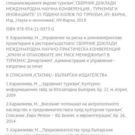
специализираните видове туризъм“, СБОРНИК ДОКЛАДИ
МЕЖДУНАРОДНА НАУЧНА КОНФЕРЕНЦИЯ „ ТУРИЗМЪТ И
ИНОВАЦИИТЕ“ 55 ГОДИНИ КОЛЕЖ ПО ТУРИЗЪМ, ИУ- ВАРНА,
Изд. „Наука и икономика“, ИУ-Варна, 2018
ISBN 978-954-21-0973-0
9. Караилиева, М., „Управление на риска и реинженерингово
проектиране в ресторантьорстовто“ СБОРНИК ДОКЛАДИ
МЕЖДУНАРОДНА НАУЧНО-ПРАКТИЧЕСКА КОНФЕРЕНЦИЯ
„ХРАНИ И ОПАКОВКИТЕ ИМ. РИСК МЕНИДЖМЪНТ В
ТУРИЗМА“, Департамент „Администрация и управление -
изпратена за печат
В СПИСАНИЯ /СТАТИИ/ - БЪЛГАРСКИ ИЗДАТЕЛСТВА
1.Караилиева, М. , „Здравният туризъм“, Културно-
информационен гайд за Югозападна България, бр. 22, м. Април,
2009
2.Караилиева, М., „Високият потенциал на антропогенното
наследство и предизвикателствата пред културния туризъм“,
Списание „Евро Регион – BG Бизнес и евроинтеграция“, бр. 26,
2014
3. Караилиева, М., „Предизвикателства пред българския