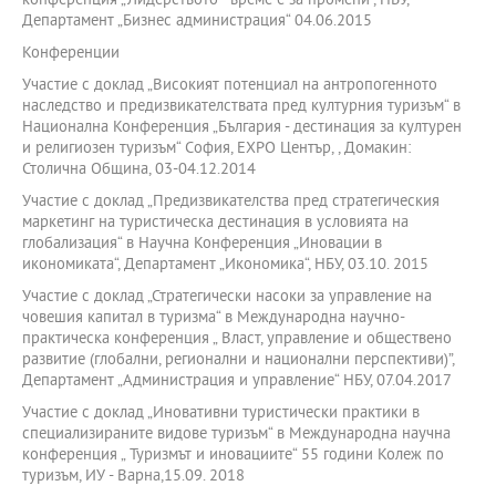
конференция „Лидерството - време е за промени“, НБУ,
Департамент „Бизнес администрация“ 04.06.2015
Конференции
Участие с доклад „Високият потенциал на антропогенното
наследство и предизвикателствата пред културния туризъм“ в
Национална Конференция „България - дестинация за културен
и религиозен туризъм“ София, ЕХРО Център, , Домакин:
Столична Община, 03-04.12.2014
Участие с доклад „Предизвикателства пред стратегическия
маркетинг на туристическа дестинация в условията на
глобализация“ в Научна Конференция „Иновации в
икономиката“, Департамент „Икономика“, НБУ, 03.10. 2015
Участие с доклад „Стратегически насоки за управление на
човешия капитал в туризма“ в Международна научно-
практическа конференция „ Власт, управление и обществено
развитие (глобални, регионални и национални перспективи)”,
Департамент „Администрация и управление“ НБУ, 07.04.2017
Участие с доклад „Иновативни туристически практики в
специализираните видове туризъм“ в Международна научна
конференция „ Туризмът и иновациите“ 55 години Колеж по
туризъм, ИУ - Варна,15.09. 2018