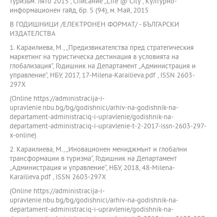
туризъм: лято 2015”, Списание „Life @ City“, Културно-
информационен гайд, бр. 5 (94), м. Май, 2015
В ГОДИШНИЦИ /ЕЛЕКТРОНЕН ФОРМАТ/ - БЪЛГАРСКИ
ИЗДАТЕЛСТВА
1. Караилиева, М., „Предизвикателства пред стратегическия
маркетинг на туристическа дестинация в условията на
глобализация“, Годишник на Департамент „Администрация и
управление“, НБУ, 2017, 17-Milena-Karailieva.pdf , ISSN 2603-
297X
(Online https://administracija-i-
upravlenie.nbu.bg/bg/godishnici/arhiv-na-godishnik-na-
departament-administraciq-i-upravlenie/godishnik-na-
departament-administraciq-i-upravlenie-t-2-2017-issn-2603-297-
x-online)
2. Караилиева, М., „Иновационен мениджмънт и глобални
трансформации в туризма“, Годишник на Департамент
„Администрация и управление“, НБУ, 2018, 48-Milena-
Karailieva.pdf , ISSN 2603-297X
(Online https://administracija-i-
upravlenie.nbu.bg/bg/godishnici/arhiv-na-godishnik-na-
departament-administraciq-i-upravlenie/godishnik-na-