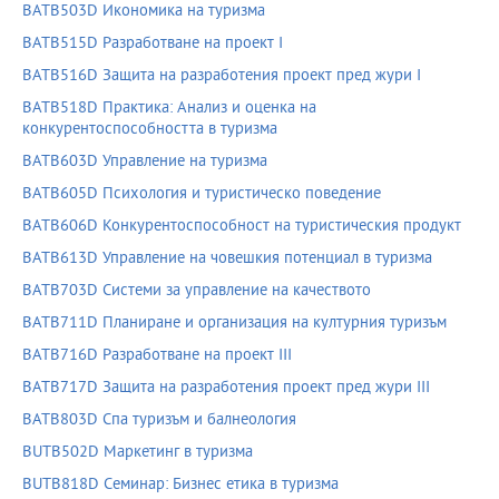
BATB503D Икономика на туризма
BATB515D Разработване на проект I
BATB516D Защита на разработения проект пред жури I
BATB518D Практика: Анализ и оценка на
конкурентоспособността в туризма
BATB603D Управление на туризма
BATB605D Психология и туристическо поведение
BATB606D Конкурентоспособност на туристическия продукт
BATB613D Управление на човешкия потенциал в туризма
BATB703D Системи за управление на качеството
BATB711D Планиране и организация на културния туризъм
BATB716D Разработване на проект III
BATB717D Защита на разработения проект пред жури III
BATB803D Спа туризъм и балнеология
BUTB502D Маркетинг в туризма
BUTB818D Семинар: Бизнес етика в туризма