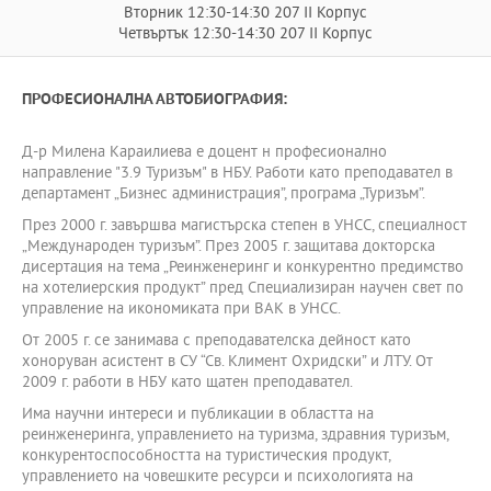
Вторник 12:30-14:30 207 II Корпус
Четвъртък 12:30-14:30 207 II Корпус
ПРОФЕСИОНАЛНА АВТОБИОГРАФИЯ:
Д-р Милена Караилиева е доцент н професионално
направление "3.9 Туризъм" в НБУ. Работи като преподавател в
департамент „Бизнес администрация”, програма „Туризъм”.
През 2000 г. завършва магистърска степен в УНСС, специалност
„Международен туризъм”. През 2005 г. защитава докторска
дисертация на тема „Реинженеринг и конкурентно предимство
на хотелиерския продукт” пред Специализиран научен свет по
управление на икономиката при ВАК в УНСС.
От 2005 г. се занимава с преподавателска дейност като
хоноруван асистент в СУ “Св. Климент Охридски” и ЛТУ. От
2009 г. работи в НБУ като щатен преподавател.
Има научни интереси и публикации в областта на
реинженеринга, управлението на туризма, здравния туризъм,
конкурентоспособността на туристическия продукт,
управлението на човешките ресурси и психологията на