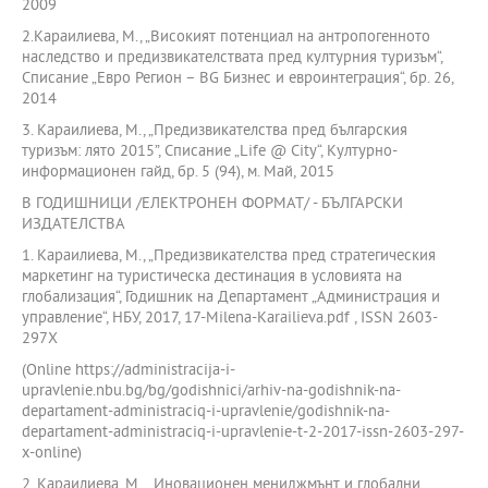
2009
2.Караилиева, М., „Високият потенциал на антропогенното
наследство и предизвикателствата пред културния туризъм“,
Списание „Евро Регион – BG Бизнес и евроинтеграция“, бр. 26,
2014
3. Караилиева, М., „Предизвикателства пред българския
туризъм: лято 2015”, Списание „Life @ City“, Културно-
информационен гайд, бр. 5 (94), м. Май, 2015
В ГОДИШНИЦИ /ЕЛЕКТРОНЕН ФОРМАТ/ - БЪЛГАРСКИ
ИЗДАТЕЛСТВА
1. Караилиева, М., „Предизвикателства пред стратегическия
маркетинг на туристическа дестинация в условията на
глобализация“, Годишник на Департамент „Администрация и
управление“, НБУ, 2017, 17-Milena-Karailieva.pdf , ISSN 2603-
297X
(Online https://administracija-i-
upravlenie.nbu.bg/bg/godishnici/arhiv-na-godishnik-na-
departament-administraciq-i-upravlenie/godishnik-na-
departament-administraciq-i-upravlenie-t-2-2017-issn-2603-297-
x-online)
2. Караилиева, М., „Иновационен мениджмънт и глобални