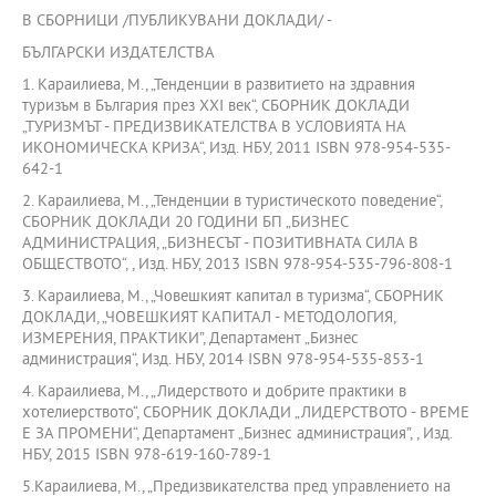
В СБОРНИЦИ /ПУБЛИКУВАНИ ДОКЛАДИ/ -
БЪЛГАРСКИ ИЗДАТЕЛСТВА
1. Караилиева, М., „Тенденции в развитието на здравния
туризъм в България през ХХI век“, СБОРНИК ДОКЛАДИ
„ТУРИЗМЪТ - ПРЕДИЗВИКАТЕЛСТВА В УСЛОВИЯТА НА
ИКОНОМИЧЕСКА КРИЗА“, Изд. НБУ, 2011 ISBN 978-954-535-
642-1
2. Караилиева, М., „Тенденции в туристическото поведение“,
СБОРНИК ДОКЛАДИ 20 ГОДИНИ БП „БИЗНЕС
АДМИНИСТРАЦИЯ, „БИЗНЕСЪТ - ПОЗИТИВНАТА СИЛА В
ОБЩЕСТВОТО“, , Изд. НБУ, 2013 ISBN 978-954-535-796-808-1
3. Караилиева, М., „Човешкият капитал в туризма“, СБОРНИК
ДОКЛАДИ, „ЧОВЕШКИЯТ КАПИТАЛ - МЕТОДОЛОГИЯ,
ИЗМЕРЕНИЯ, ПРАКТИКИ”, Департамент „Бизнес
администрация“, Изд. НБУ, 2014 ISBN 978-954-535-853-1
4. Караилиева, М., „Лидерството и добрите практики в
хотелиерството“, СБОРНИК ДОКЛАДИ „ЛИДЕРСТВОТО - ВРЕМЕ
Е ЗА ПРОМЕНИ“, Департамент „Бизнес администрация”, , Изд.
НБУ, 2015 ISBN 978-619-160-789-1
5.Караилиева, М., „Предизвикателства пред управлението на