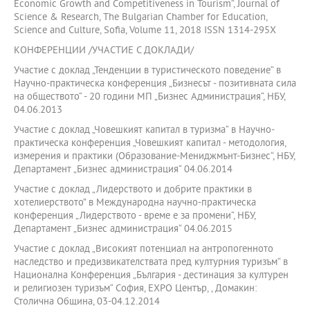
Economic Growth and Competitiveness in Tourism“, Journal of
Science & Research, The Bulgarian Chamber for Education,
Science and Culture, Sofia, Volume 11, 2018 ISSN 1314-295X
КОНФЕРЕНЦИИ /УЧАСТИЕ С ДОКЛАДИ/
Участие с доклад „Тенденции в туристическото поведение“ в
Научно-практическа конференция „Бизнесът - позитивната сила
на обществото“ - 20 години МП „Бизнес Администрация“, НБУ,
04.06.2013
Участие с доклад „Човешкият капитал в туризма“ в Научно-
практическа конференция „Човешкият капитал - методология,
измерения и практики (Образование-Мениджмънт-Бизнес“, НБУ,
Департамент „Бизнес администрация“ 04.06.2014
Участие с доклад „Лидерството и добрите практики в
хотелиерството” в Международна научно-практическа
конференция „Лидерството - време е за промени“, НБУ,
Департамент „Бизнес администрация“ 04.06.2015
Участие с доклад „Високият потенциал на антропогенното
наследство и предизвикателствата пред културния туризъм“ в
Национална Конференция „България - дестинация за културен
и религиозен туризъм“ София, ЕХРО Център, , Домакин:
Столична Община, 03-04.12.2014