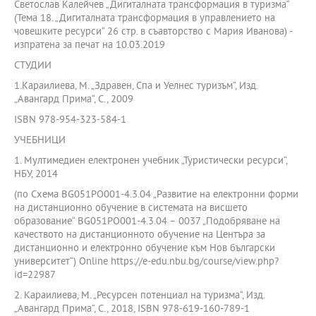
Светослав Калейчев „Дигиталната трансформация в туризма“
(Тема 18. „Дигиталната трансформация в управлението на
човешките ресурси“ 26 стр. в съавторство с Мария Иванова) -
изпратена за печат на 10.03.2019
СТУДИИ
1.Караилиева, М. „Здравен, Спа и Уелнес туризъм“, Изд.
„Авангард Прима“, С., 2009
ISBN 978-954-323-584-1
УЧЕБНИЦИ
1. Мултимедиен електронен учебник „Туристически ресурси“,
НБУ, 2014
(по Схема BG051PO001-4.3.04 „Развитие на електронни форми
на дистанционно обучение в системата на висшето
образование“ BG051PO001-4.3.04 – 0037 „Подобряване на
качеството на дистанционното обучение на Центъра за
дистанционно и електронно обучение към Нов български
университет“) Online https://e-edu.nbu.bg/course/view.php?
id=22987
2. Караилиева, М. „Ресурсен потенциал на туризма“, Изд.
„Авангард Прима“, С., 2018, ISBN 978-619-160-789-1