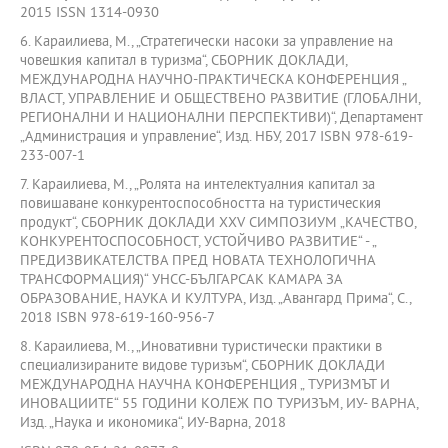
2015 ISSN 1314-0930
6. Караилиева, М., „Стратегически насоки за управление на
човешкия капитал в туризма“, СБОРНИК ДОКЛАДИ,
МЕЖДУНАРОДНА НАУЧНО-ПРАКТИЧЕСКА КОНФЕРЕНЦИЯ „
ВЛАСТ, УПРАВЛЕНИЕ И ОБЩЕСТВЕНО РАЗВИТИЕ (ГЛОБАЛНИ,
РЕГИОНАЛНИ И НАЦИОНАЛНИ ПЕРСПЕКТИВИ)“, Департамент
„Администрация и управление“, Изд. НБУ, 2017 ISBN 978-619-
233-007-1
7. Караилиева, М., „Ролята на интелектуалния капитал за
повишаване конкурентоспособността на туристическия
продукт“, СБОРНИК ДОКЛАДИ XXV СИМПОЗИУМ „КАЧЕСТВО,
КОНКУРЕНТОСПОСОБНОСТ, УСТОЙЧИВО РАЗВИТИЕ“ - „
ПРЕДИЗВИКАТЕЛСТВА ПРЕД НОВАТА ТЕХНОЛОГИЧНА
ТРАНСФОРМАЦИЯ)“ УНСС-БЪЛГАРСАК КАМАРА ЗА
ОБРАЗОВАНИЕ, НАУКА И КУЛТУРА, Изд. „Авангард Прима“, С.,
2018 ISBN 978-619-160-956-7
8. Караилиева, М., „Иновативни туристически практики в
специализираните видове туризъм“, СБОРНИК ДОКЛАДИ
МЕЖДУНАРОДНА НАУЧНА КОНФЕРЕНЦИЯ „ ТУРИЗМЪТ И
ИНОВАЦИИТЕ“ 55 ГОДИНИ КОЛЕЖ ПО ТУРИЗЪМ, ИУ- ВАРНА,
Изд. „Наука и икономика“, ИУ-Варна, 2018