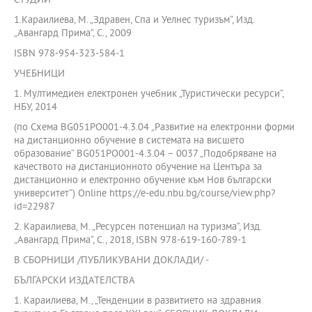
СТУДИИ
1.Караилиева, М. „Здравен, Спа и Уелнес туризъм“, Изд.
„Авангард Прима“, С., 2009
ISBN 978-954-323-584-1
УЧЕБНИЦИ
1. Мултимедиен електронен учебник „Туристически ресурси“,
НБУ, 2014
(по Схема BG051PO001-4.3.04 „Развитие на електронни форми
на дистанционно обучение в системата на висшето
образование“ BG051PO001-4.3.04 – 0037 „Подобряване на
качеството на дистанционното обучение на Центъра за
дистанционно и електронно обучение към Нов български
университет“) Online https://e-edu.nbu.bg/course/view.php?
id=22987
2. Караилиева, М. „Ресурсен потенциал на туризма“, Изд.
„Авангард Прима“, С., 2018, ISBN 978-619-160-789-1
В СБОРНИЦИ /ПУБЛИКУВАНИ ДОКЛАДИ/ -
БЪЛГАРСКИ ИЗДАТЕЛСТВА
1. Караилиева, М., „Тенденции в развитието на здравния