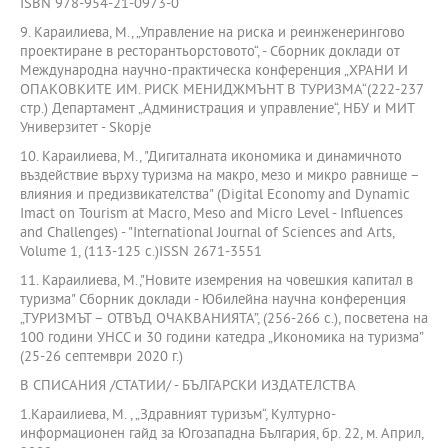
ISBN 978-954-21-0973-0
9. Караилиева, М., „Управление на риска и реинженерингово
проектиране в ресторантьорстовото“, - Сборник доклади от
Международна научно-практическа конференция „ХРАНИ И
ОПАКОВКИТЕ ИМ. РИСК МЕНИДЖМЪНТ В ТУРИЗМА“(222-237
стр.) Департамент „Администрация и управление“, НБУ и МИТ
Универзитет - Skopje
10. Караилиева, М., "Дигиталната икономика и динамичното
въздействие върху туризма на макро, мезо и микро равнище –
влияния и предизвикателства" (Digital Economy and Dynamic
Imact on Tourism at Macro, Meso and Micro Level - Influences
and Challenges) - "International Journal of Sciences and Arts,
Volume 1, (113-125 с.)ISSN 2671-3551
11. Караилиева, М.,"Новите иземрения на човешкия капитал в
туризма" Сборник доклади - Юбилейна научна конференция
„ТУРИЗМЪТ – ОТВЪД ОЧАКВАНИЯТА”, (256-266 с.), посветена на
100 години УНСС и 30 години катедра „Икономика на туризма”
(25-26 септември 2020 г.)
В СПИСАНИЯ /СТАТИИ/ - БЪЛГАРСКИ ИЗДАТЕЛСТВА
1.Караилиева, М. , „Здравният туризъм“, Културно-
информационен гайд за Югозападна България, бр. 22, м. Април,