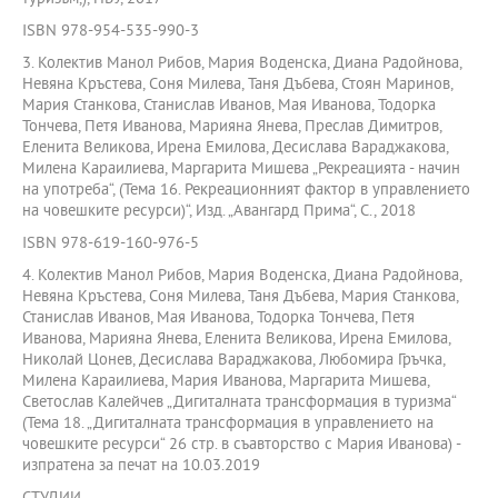
ISBN 978-954-535-990-3
3. Колектив Манол Рибов, Мария Воденска, Диана Радойнова,
Невяна Кръстева, Соня Милева, Таня Дъбева, Стоян Маринов,
Мария Станкова, Станислав Иванов, Мая Иванова, Тодорка
Тончева, Петя Иванова, Марияна Янева, Преслав Димитров,
Еленита Великова, Ирена Емилова, Десислава Вараджакова,
Милена Караилиева, Маргарита Мишева „Рекреацията - начин
на употреба“, (Тема 16. Рекреационният фактор в управлението
на човешките ресурси)“, Изд. „Авангард Прима“, С., 2018
ISBN 978-619-160-976-5
4. Колектив Манол Рибов, Мария Воденска, Диана Радойнова,
Невяна Кръстева, Соня Милева, Таня Дъбева, Мария Станкова,
Станислав Иванов, Мая Иванова, Тодорка Тончева, Петя
Иванова, Марияна Янева, Еленита Великова, Ирена Емилова,
Николай Цонев, Десислава Вараджакова, Любомира Гръчка,
Милена Караилиева, Мария Иванова, Маргарита Мишева,
Светослав Калейчев „Дигиталната трансформация в туризма“
(Тема 18. „Дигиталната трансформация в управлението на
човешките ресурси“ 26 стр. в съавторство с Мария Иванова) -
изпратена за печат на 10.03.2019