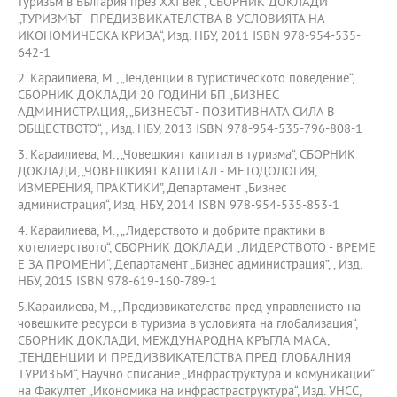
туризъм в България през ХХI век“, СБОРНИК ДОКЛАДИ
„ТУРИЗМЪТ - ПРЕДИЗВИКАТЕЛСТВА В УСЛОВИЯТА НА
ИКОНОМИЧЕСКА КРИЗА“, Изд. НБУ, 2011 ISBN 978-954-535-
642-1
2. Караилиева, М., „Тенденции в туристическото поведение“,
СБОРНИК ДОКЛАДИ 20 ГОДИНИ БП „БИЗНЕС
АДМИНИСТРАЦИЯ, „БИЗНЕСЪТ - ПОЗИТИВНАТА СИЛА В
ОБЩЕСТВОТО“, , Изд. НБУ, 2013 ISBN 978-954-535-796-808-1
3. Караилиева, М., „Човешкият капитал в туризма“, СБОРНИК
ДОКЛАДИ, „ЧОВЕШКИЯТ КАПИТАЛ - МЕТОДОЛОГИЯ,
ИЗМЕРЕНИЯ, ПРАКТИКИ”, Департамент „Бизнес
администрация“, Изд. НБУ, 2014 ISBN 978-954-535-853-1
4. Караилиева, М., „Лидерството и добрите практики в
хотелиерството“, СБОРНИК ДОКЛАДИ „ЛИДЕРСТВОТО - ВРЕМЕ
Е ЗА ПРОМЕНИ“, Департамент „Бизнес администрация”, , Изд.
НБУ, 2015 ISBN 978-619-160-789-1
5.Караилиева, М., „Предизвикателства пред управлението на
човешките ресурси в туризма в условията на глобализация“,
СБОРНИК ДОКЛАДИ, МЕЖДУНАРОДНА КРЪГЛА МАСА,
„ТЕНДЕНЦИИ И ПРЕДИЗВИКАТЕЛСТВА ПРЕД ГЛОБАЛНИЯ
ТУРИЗЪМ“, Научно списание „Инфраструктура и комуникации“
на Факултет „Икономика на инфрастраструктура“, Изд. УНСС,