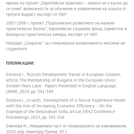
мрежи по проект „Европейски практики – никога не е късно да
се учим“, възможности за обучение и развлечение на хората от
третата възраст, експерт от НБУ
2007-2008 г. проект „Подпомагане развитието на малкия
туристически бизнес“, Европейски социален фонд, съвместно в
Българска туристическа камара, експерт от НБУ
Награди: „Сократис“ за стимулиране иновативното мислене на
студентите
ПУБЛИКАЦИИ:
Emilova I., Tourism Development Trends in European Context,
article, The Membership of Bulgaria in the European Union:
Sixteen Years Later : Papers Presented in English Language,
UNWE, 2024, pp. 341-349
Emilova I., co-auth., Development of a Tourist Experience Model
with the Aim of Increasing Economic Efficiency – On the
Example of the Destination Sofia, article, ERAZ Conference
Proceedings, 2023, pp. 345-356
Емилова И., Невидимата част от генерирането на изживявания,
2020, изд. Авангард Прима, 30 с.