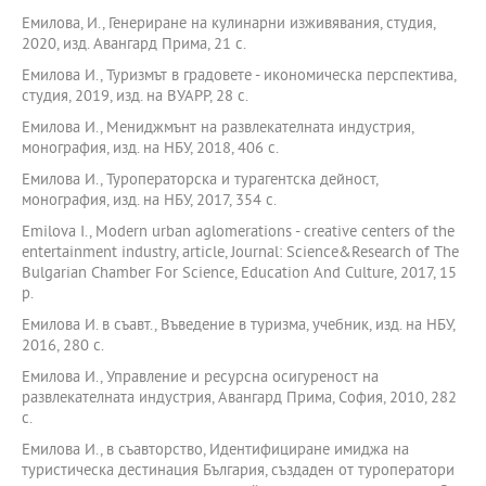
Емилова, И., Генериране на кулинарни изживявания, студия,
2020, изд. Авангард Прима, 21 с.
Емилова И., Туризмът в градовете - икономическа перспектива,
студия, 2019, изд. на ВУАРР, 28 с.
Емилова И., Мениджмънт на развлекателната индустрия,
монография, изд. на НБУ, 2018, 406 с.
Емилова И., Туроператорска и турагентска дейност,
монография, изд. на НБУ, 2017, 354 с.
Emilova I., Modern urban aglomerations - creative centers of the
entertainment industry, article, Journal: Science&Research of The
Bulgarian Chamber For Science, Education And Culture, 2017, 15
p.
Емилова И. в съавт., Въведение в туризма, учебник, изд. на НБУ,
2016, 280 с.
Емилова И., Управление и ресурсна осигуреност на
развлекателната индустрия, Авангард Прима, София, 2010, 282
с.
Емилова И., в съавторство, Идентифициране имиджа на
туристическа дестинация България, създаден от туроператори