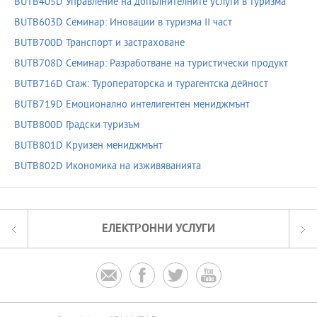
BUTB405D Управление на допълнителните услуги в туризма
BUTB603D Семинар: Иновации в туризма II част
BUTB700D Транспорт и застраховане
BUTB708D Семинар: Разработване на туристически продукт
BUTB716D Стаж: Туроператорска и турагентска дейност
BUTB719D Емоционално интелигентен мениджмънт
BUTB800D Градски туризъм
BUTB801D Круизен мениджмънт
BUTB802D Икономика на изживяванията
ЕЛЕКТРОННИ УСЛУГИ



