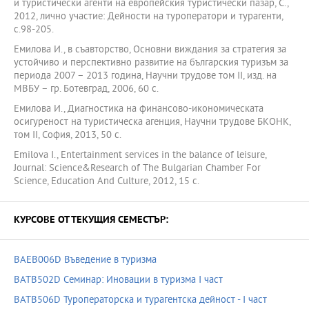
и туристически агенти на европейския туристически пазар, С.,
2012, лично участие: Дейности на туроператори и турагенти,
с.98-205.
Емилова И., в съавторство, Основни виждания за стратегия за
устойчиво и перспективно развитие на българския туризъм за
периода 2007 – 2013 година, Научни трудове том II, изд. на
МВБУ – гр. Ботевград, 2006, 60 с.
Емилова И., Диагностика на финансово-икономическата
осигуреност на туристическа агенция, Научни трудове БКОНК,
том II, София, 2013, 50 с.
Emilova I., Entertainment services in the balance of leisure,
Journal: Science&Research of The Bulgarian Chamber For
Science, Education And Culture, 2012, 15 с.
КУРСОВЕ ОТ ТЕКУЩИЯ СЕМЕСТЪР:
BAEB006D Въведение в туризма
BATB502D Семинар: Иновации в туризма I част
BATB506D Туроператорска и турагентска дейност - I част