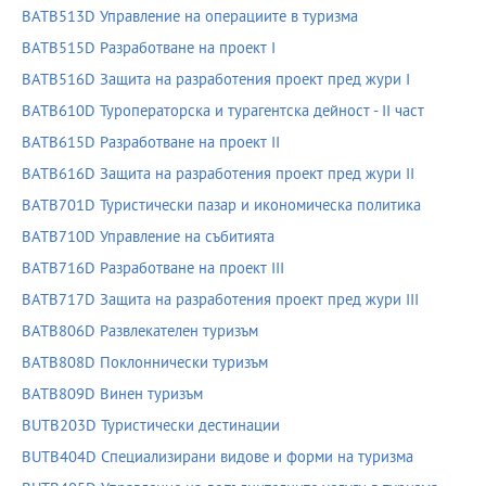
BATB513D Управление на операциите в туризма
BATB515D Разработване на проект I
BATB516D Защита на разработения проект пред жури I
BATB610D Туроператорска и турагентска дейност - II част
BATB615D Разработване на проект II
BATB616D Защита на разработения проект пред жури II
BATB701D Туристически пазар и икономическа политика
BATB710D Управление на събитията
BATB716D Разработване на проект III
BATB717D Защита на разработения проект пред жури III
BATB806D Развлекателен туризъм
BATB808D Поклоннически туризъм
BATB809D Винен туризъм
BUTB203D Туристически дестинации
BUTB404D Специализирани видове и форми на туризма