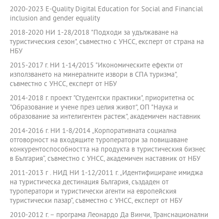
2020-2023 E-Quality Digital Education for Social and Financial
inclusion and gender equality
2018-2020 НИ 1-28/2018 "Подходи за удължаване на
туристическия сезон", съвместно с УНСС, експерт от страна на
НБУ
2015-2017 г. НИ 1-14/2015 "Икономическите ефекти от
използването на минералните извори в СПА туризма",
съвместно с УНСС, експерт от НБУ
2014-2018 г. проект "Студентски практики", приоритетна ос
"Образование и учене през целия живот", ОП "Наука и
образование за интелигентен растеж", академичен наставник
2014-2016 г. НИ 1-8/2014 „Корпоративната социална
отговорност на входящите туроператори за повишаване
конкурентоспособността на продукта в туристическия бизнес
в България“, съвместно с УНСС, академичен наставник от НБУ
2011-2013 г . НИД НИ 1-12/2011 г. „Идентифициране имиджа
на туристическа дестинация България, създаден от
туроператори и туристически агенти на европейския
туристически пазар“, съвместно с УНСС, експерт от НБУ
2010-2012 г. – програма Леонардо Да Винчи, Транснационални