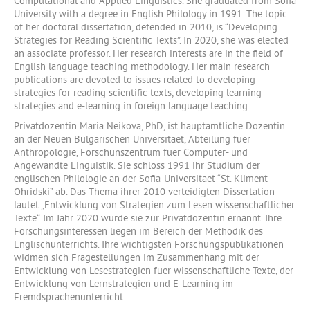
Computational and Applied Linguistics. She graduated from Sofia
University with a degree in English Philology in 1991. The topic
of her doctoral dissertation, defended in 2010, is “Developing
Strategies for Reading Scientific Texts”. In 2020, she was elected
an associate professor. Her research interests are in the field of
English language teaching methodology. Her main research
publications are devoted to issues related to developing
strategies for reading scientific texts, developing learning
strategies and e-learning in foreign language teaching.
Privatdozentin Maria Neikova, PhD, ist hauptamtliche Dozentin
an der Neuen Bulgarischen Universitaet, Abteilung fuer
Anthropologie, Forschunszentrum fuer Computer- und
Angewandte Linguistik. Sie schloss 1991 ihr Studium der
englischen Philologie an der Sofia-Universitaet “St. Kliment
Ohridski” ab. Das Thema ihrer 2010 verteidigten Dissertation
lautet „Entwicklung von Strategien zum Lesen wissenschaftlicher
Texte“. Im Jahr 2020 wurde sie zur Privatdozentin ernannt. Ihre
Forschungsinteressen liegen im Bereich der Methodik des
Englischunterrichts. Ihre wichtigsten Forschungspublikationen
widmen sich Fragestellungen im Zusammenhang mit der
Entwicklung von Lesestrategien fuer wissenschaftliche Texte, der
Entwicklung von Lernstrategien und E-Learning im
Fremdsprachenunterricht.