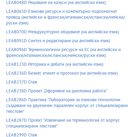
LEAB048D Решаване на казуси (на английски език)
LEAB065D Езикови ресурси и компютърно-подпомогнат
превод (английски и френски/италиански/испански/немски/
руски език)
LEAB070D Междукултурно общуване (на английски език)
LEAB091D Синтез и редактиране (на английски език)
LEAB096D Терминологични ресурси на ЕС (на английски и
френски/италиански/испански/немски/руски език)
LEAB123D Реторика и дебати (на английски език)
LEAB236D Бизнес етикет и протокол (на английски език)
LEAB237D Стаж
LEAB238D Проект „Оформяне на дипломна работа“
LEAB286D Практика "Лаборатория за езикови технологии:
създаване на двуезичен паралелен корпус от специализирани
текстове"
LEAB287D Проект "Извличане на терминология от корпус
специализирани текстове"
LEAB299D Стаж