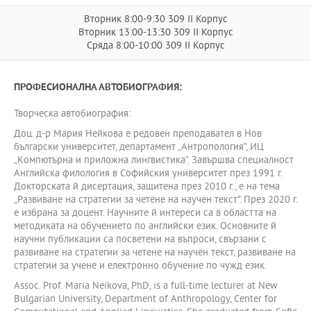
Вторник 8:00-9:30 309 II Корпус
Вторник 13:00-13:30 309 II Корпус
Сряда 8:00-10:00 309 II Корпус
ПРОФЕСИОНАЛНА АВТОБИОГРАФИЯ:
Творческа автобиография:
Доц. д-р Мария Нейкова е редовен преподавател в Нов
български университет, департамент „Антропология”, ИЦ
„Kомпютърна и приложна лингвистика“. Завършва специалност
Английска филология в Софийския университет през 1991 г.
Докторската й дисертация, защитена през 2010 г., е на тема
„Развиване на стратегии за четене на научен текст”. През 2020 г.
е избрана за доцент. Научните й интереси са в областта на
методиката на обучението по английски език. Основните й
научни публикации са посветени на въпроси, свързани с
развиване на стратегии за четене на научен текст, развиване на
стратегии за учене и електронно обучение по чужд език.
Assoc. Prof. Maria Neikova, PhD, is a full-time lecturer at New
Bulgarian University, Department of Anthropology, Center for