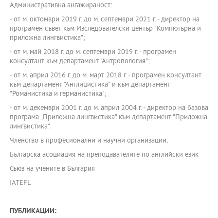
Административна ангажираност:
- от м. октомври 2019 г. до м. септември 2021 г. - директор на
програмен съвет към Изследователски център "Компютърна и
приложна лингвистика";
- от м. май 2018 г. до м. септември 2019 г. - програмен
консултант към департамент "Антропология";
- от м. април 2016 г. до м. март 2018 г. - програмен консултант
към департамент "Англицистика" и към департамент
"Романистика и германистика";
- от м. декември 2001 г. до м. април 2004 г. - директор на базова
програма „Приложна лингвистика” към департамент "Приложна
лингвистика".
Членство в професионални и научни организации:
Българска асоциация на преподавателите по английски език
Съюз на учените в България
IATEFL
ПУБЛИКАЦИИ: