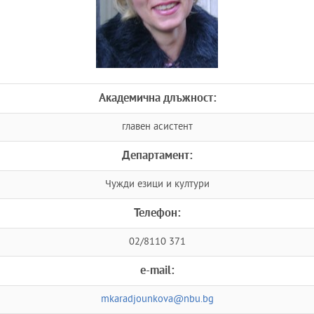
Академична длъжност:
главен асистент
Департамент:
Чужди езици и култури
Телефон:
02/8110 371
e-mail:
mkaradjounkova@nbu.bg