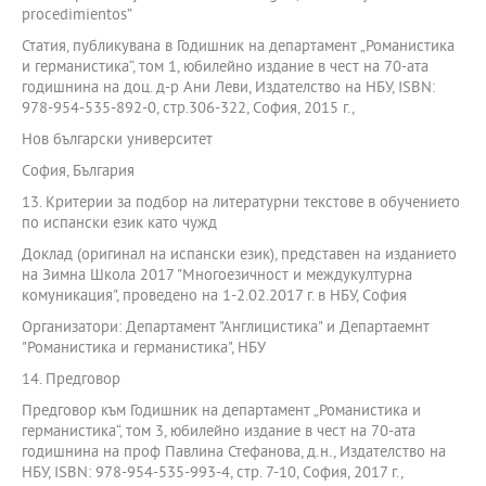
procedimientos”
Статия, публикувана в Годишник на департамент „Романистика
и германистика“, том 1, юбилейно издание в чест на 70-ата
годишнина на доц. д-р Ани Леви, Издателство на НБУ, ISBN:
978-954-535-892-0, стр.306-322, София, 2015 г.,
Нов български университет
София, България
13. Критерии за подбор на литературни текстове в обучението
по испански език като чужд
Доклад (оригинал на испански език), представен на изданието
на Зимна Школа 2017 "Многоезичност и междукултурна
комуникация", проведено на 1-2.02.2017 г. в НБУ, София
Организатори: Департамент "Англицистика" и Департаемнт
"Романистика и германистика", НБУ
14. Предговор
Предговор към Годишник на департамент „Романистика и
германистика“, том 3, юбилейно издание в чест на 70-ата
годишнина на проф Павлина Стефанова, д.н., Издателство на
НБУ, ISBN: 978-954-535-993-4, стр. 7-10, София, 2017 г.,