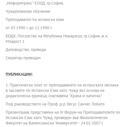
„Информтранс” ЕООД, гр.София,
Чуждоезиково обучение
Преподавател по испански език
от 03.1990 г. до 12.1990 г.
БОДК, Посолство на Република Никарагуа, гр.София, ж.к.
Младост 1
Деловодство, преводи
Секретар-преводач
ПУБЛИКАЦИИ:
1. Практически опит от преподаването на испанската лескика
в часовете по Испански Език като Чужд въз основа на
дидактическа единица, озаглавена "Храна и напитки"
Под ръководството на Проф. д-р Хесус Санчес Лобато
Презентация, представена на ІІІ Форум на Преподавателите по
Испански Език като Чужд, проведен във Филологически
Факултет на Валенсиански Университет - 24.02.2007 г.