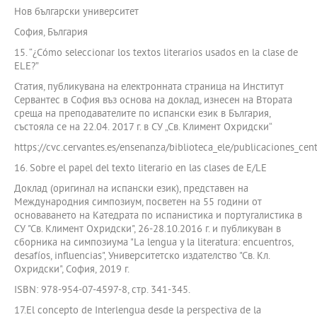
Нов български университет
София, България
15. “¿Cómo seleccionar los textos literarios usados en la clase de
ELE?”
Статия, публикувана на електронната страница на Институт
Сервантес в София въз основа на доклад, изнесен на Втората
среща на преподавателите по испански език в България,
състояла се на 22.04. 2017 г. в СУ „Св. Климент Охридски“
https://cvc.cervantes.es/ensenanza/biblioteca_ele/publicaciones_cen
16. Sobre el papel del texto literario en las clases de E/LE
Доклад (оригинал на испански език), представен на
Международния симпозиум, посветен на 55 години от
основаването на Катедрата по испанистика и португалистика в
СУ "Св. Климент Охридски", 26-28.10.2016 г. и публикуван в
сборника на симпозиума "La lengua y la literatura: еncuentros,
desafíos, influencias", Университетско издателство "Св. Кл.
Охридски", София, 2019 г.
ISBN: 978-954-07-4597-8, стр. 341-345.
17.El concepto de Interlengua desde la perspectiva de la