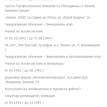
Частна Професионална Гимназия по Мениджмънт и Бизнес
Администрация
„Хелиос 2000”, гр.София, кв. Изток, ул. „Юрий Гагарин” 16
Чуждоезиково обучение – Гимназиален етап
Учител по испански език
от 01.10.1992 г. до 31.08.1994 г.
96 СОУ „Лев Толстой”, гр.София, ж.к. Люлин, ул. „Н. Беловеждов”
1
Чуждоезиково обучение – Гимназиален и прогимназиален етап
Учител по испански език и литература
от 03.1992 г. до 08.1992 г.
Държавна фирма „Интелектинопродукт”, гр.София, бул.
„Владимир Заимов” 58
Консултантска, иновационна и търговска дейност
Секретар-деловодител, преводач
от 09.1991 г. до 12.1991 г.