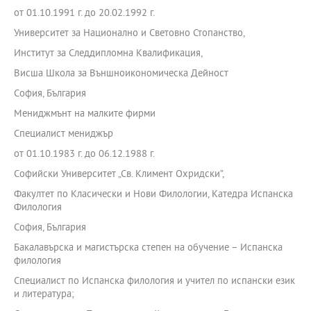
от 01.10.1991 г. до 20.02.1992 г.
Университет за Национално и Световно Стопанство,
Институт за Следдипломна Квалификация,
Висша Школа за Външноикономическа Дейност
София, България
Мениджмънт на малките фирми
Специалист мениджър
от 01.10.1983 г. до 06.12.1988 г.
Софийски Университет „Св. Климент Охридски”,
Факултет по Класически и Нови Филологии, Катедра Испанска
Филология
София, България
Бакалавърска и магистърска степен на обучение – Испанска
филология
Специалист по Испанска филология и учител по испански език
и литература;