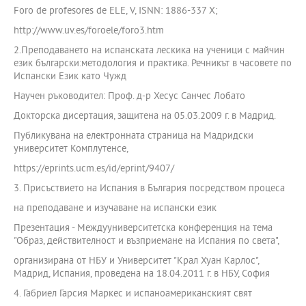
Foro de profesores de ELE, V, ISNN: 1886-337 X;
http://www.uv.es/foroele/foro3.htm
2.Преподаването на испанската лескика на ученици с майчин
език български:методология и практика. Речникът в часовете по
Испански Език като Чужд
Научен ръководител: Проф. д-р Хесус Санчес Лобато
Докторска дисертация, защитена на 05.03.2009 г. в Мадрид.
Публикувана на електронната страница на Мадридски
университет Комплутенсе,
https://eprints.ucm.es/id/eprint/9407/
3. Присъствието на Испания в България посредством процеса
на преподаване и изучаване на испански език
Презентация - Междууниверситетска конференция на тема
"Образ, действителност и възприемане на Испания по света",
организирана от НБУ и Университет "Крал Хуан Карлос",
Мадрид, Испания, проведена на 18.04.2011 г. в НБУ, София
4. Габриел Гарсия Маркес и испаноамериканският свят