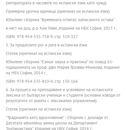
(литературата в часовете по испански език като чужд)
Примерна урочна единица (оригинал на испански език)
Юбилеен сборник "Времената отлитат, написаното остава"
в чест на доц. д-р Ани Леви, Издание на НБУ, София, 2013 г.,
ISBN: 978-954-535-758-9, стр. 319-327.
5. За предлозите por и para в испански език
Статия (оригинал на испански език)
Юбилеен сборник "Езикът наука и практика" по повод 65-
годишнината на проф. дфн Мария Грозева-Минкова, Издание
на НБУ, София, 2014 г.,
ISBN: 978-954-535-810-4, стр. 150-166.
6. За процеса на преподаване и усвояване на испанската
лексика от български ученици и студенти (основни изводи от
резултатите от анкета с лексикални упражнения)
Статия (оригинал на испански език)
"Традицията като вдъхновение" - Сборник с доклади от
Десетата юбилейна зимна школа на Департамент
"Англицистика", Издание на НБУ, София, 2014 г.,