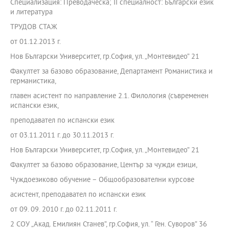
Специализация: Преводаческа; ІІ специалност: Български език
и литература
ТРУДОВ СТАЖ
от 01.12.2013 г.
Нов Български Университет, гр.София, ул. „Монтевидео” 21
Факултет за базово образование, Департамент Романистика и
германистика,
главен асистент по направление 2.1. Филология (съвременен
испански език,
преподавател по испански език
от 03.11.2011 г. до 30.11.2013 г.
Нов Български Университет, гр.София, ул. „Монтевидео” 21
Факултет за базово образование, Център за чужди езици,
Чуждоезиково обучение – Общообразователни курсове
асистент, преподавател по испански език
от 09. 09. 2010 г. до 02.11.2011 г.
2 СОУ „Акад. Емилиян Станев”, гр.София, ул. “ Ген. Суворов” 36