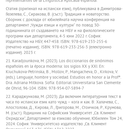
representantes de la Lingüística Aplicada española.
Статия (оригинал на испански език), публикувана в Димитрова-
Гюзелева, С., Сиракова, В. (съст.). Традиция и новаторство.
Сборник с доклади от юбилейната научна конференция на
департамент „Чужди езици и култури“ по повод 30-
годишнината от създаването на НБУ и на филологическите
програми към департамента, 4-5 юни 2022 г. София:
Издателство на НБУ, 447-458. ISBN: 978-619-233-255-6
(печатно издание); ISBN: 978-619-233-256-3 (електронно
издание). 2023 г.
21. Karadjounkova, M. (2023). Los diccionarios de sinónimos
españoles en la época moderna: los siglos XX y XXI. En:
Kiuchukova-Petrinska, B., Mollov, P., Mangacheva, D., Kirkova, V.
(eds.). Lenguaje, hombre y sociedad. Estudios en honor a la Profª.
Dra. Adriana Mitkova. Sofía: Editorial Universitaria San Clemente
de Ohrid, 96-104. ISBN: 978-954-07-5894-7
22. Караджункова, М. (2023). Да включим литературния текст в
часа по испански език като чужд – кога и как. В: Халачева, С.,
Апостолова, Д., Кирова, Л., Григорова, М., Стоичков, Р., Крумова,
М. (съст.). Годишник на Софийския Университет „Св. Климент
Охридски“, Департамент за езиково обучение, Юбилеен Том 24,
2024. София: Университетско издателство „Св. Климент