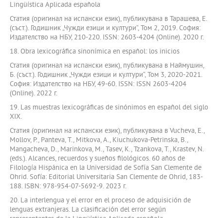
Lingüística Aplicada española
Статия (оригинал на испански език), публикувана в Тарашева, Е.
(съст.). Годишник „Чужди езици и култури“, Том 2, 2019. София:
Издателство на НБУ, 210-220. ISSN: 2603-4204 (Online). 2020 г.
18. Obra lexicográfica sinonímica en español: los inicios
Статия (оригинал на испански език), публикувана в Наймушин,
Б. (съст.). Годишник „Чужди езици и култури“, Том 3, 2020-2021.
София: Издателство на НБУ, 49-60. ISSN: ISSN 2603-4204
(Online). 2022 г.
19. Las muestras lexicográficas de sinónimos en español del siglo
XIX.
Статия (оригинал на испански език), публикувана в Vucheva, E.,
Mollov, P., Panteva, T., Mitkova, A., Kiuchukova-Petrinska, B.,
Mangacheva, D., Marinkova, M., Tasev, K., Tzankova, T., Krastev, N.
(eds.). Alcances, recuerdos y sueños filológicos. 60 años de
Filología Hispánica en la Universidad de Sofía San Clemente de
Ohrid. Sofía: Editorial Universitaria San Clemente de Ohrid, 183-
188. ISBN: 978-954-07-5692-9. 2023 г.
20. La interlengua y el error en el proceso de adquisición de
lenguas extranjeras. La clasificación del error según