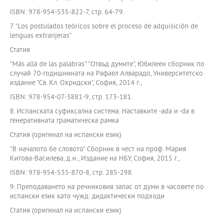
ISBN: 978-954-535-822-7, стр. 64-79.
7. "Los postulados teóricos sobre el proceso de adquisición de
lenguas extranjeras"
Статия
"Мás allá de las palabras" "Отвъд думите", Юбилеен сборник по
случай 70-годишнината на Рафаел Алварадо, Университетско
издание "Св. Кл. Охридски", София, 2014 г.,
ISBN: 978-954-07-3881-9, стр. 173-181.
8. Испанската суфиксална система. Наставките -ada и -da в
генеративната граматическа рамка
Статия (оригинал на испански език)
"В началото бе словото" Сборник в чест на проф. Мария
Китова-Василева, д.н., Издание на НБУ, София, 2015 г.,
ISBN: 978-954-535-870-8, стр. 285-298.
9. Преподаването на речниковия запас от думи в часовете по
испански език като чужд: дидактически подходи
Статия (оригинал на испански език)