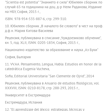
"Scientia est potentia" "Знанието е сила" Юбилеен сборник по
случай 65-та годишнина на доц. д-р Нели Раданова, Издание
на НБУ, София, 2015 г.,
ISBN: 978-954-535-887-6, стр. 299-310.
10. Юбилеен сборник „В началото бе словото” в чест на проф.
д.ф.н. Мария Китова-Василева
Рецензия, публикувана в списание „Чуждоезиково обучение“,
кн. 5, год. XLII, ISNN: 0205-1834, София, 2015 г.,
Национално издателство за образование и наука „Аз Буки“
София, България
11. VV.AA. Pensamiento, Lengua, Habla. Estudios en honor de la
catedrática Eugenia Vucheva,
Sofia, Editorial Universitaria “San Clemente de Ojrid”, 2014
Рецензия, публикувана в Anuario de estudios filológicos, vol.
XXXVIII, ISNN: 0210-8178, стр. 288-293, 2015 г.,
Университет в Екстремадура
Екстремадура, Испания
12. “El aprendizaje del léxico: estrategias, técnicas y