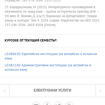
Охридски“, 163-176. ISSN: 1312-2223.
23. Караджункова, М. (2025). Литературното произведение в
обучението по чужд език – кратък исторически преглед (XIX –
XX век). В: Янкова, Д. (съст). Годишник на Департамент „Чужди
езици и култури“, Том 4, 2024. София: Издателство на НБУ, 2025,
237-246. ISSN: 2603-4204 (Online).
КУРСОВЕ ОТ ТЕКУЩИЯ СЕМЕСТЪР:
LEAB063D Европейски институции (на английски и испански
език)
LEAB114D Административни институции (на английски и
испански език)
ЕЛЕКТРОННИ УСЛУГИ