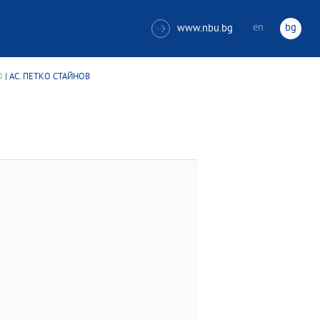
en
bg
www.nbu.bg

О
| АС. ПЕТКО СТАЙНОВ