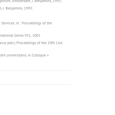
gnition, Amsterdam, J. Benjamins, 1993;
m, J. Benjamins, 1993;
Services, in : Proceedings of the
rnational Series 931, 2001
arria (eds.) Proceedings of the 29th CAA
re universitaire, in Colloque «