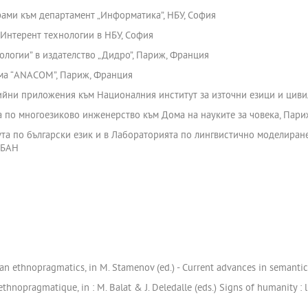
рами към департамент „Информатика”, НБУ, София
 Интерент технологии в НБУ, София
ологии” в издателство „Дидро”, Париж, Франция
рма “ANACOM”, Париж, Франция
дийни приложения към Националния институт за източни езици и цив
ра по многоезиково инженерство към Дома на науките за човека, Пар
тута по български език и в Лабораторията по лингвистично моделира
 БАН
r an ethnopragmatics, in M. Stamenov (ed.) - Current advances in semantic
thnopragmatique, in : M. Balat & J. Deledalle (eds.) Signs of humanity : l'