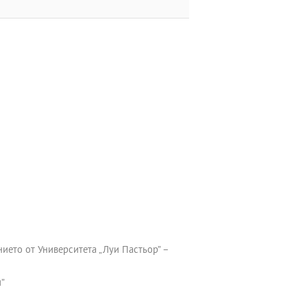
ето от Университета „Луи Пастьор” –
и”