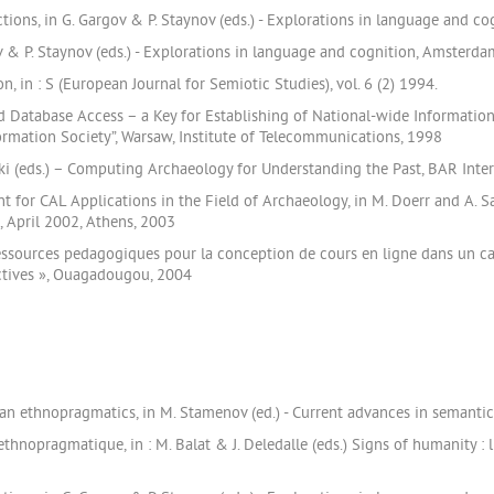
ns, in G. Gargov & P. Staynov (eds.) - Explorations in language and co
ov & P. Staynov (eds.) - Explorations in language and cognition, Amsterda
, in : S (European Journal for Semiotic Studies), vol. 6 (2) 1994.
ed Database Access – a Key for Establishing of National-wide Information 
ormation Society”, Warsaw, Institute of Telecommunications, 1998
ski (eds.) – Computing Archaeology for Understanding the Past, BAR Inte
t for CAL Applications in the Field of Archaeology, in M. Doerr and A. S
, April 2002, Athens, 2003
ressources pedagogiques pour la conception de cours en ligne dans un cad
ctives », Ouagadougou, 2004
r an ethnopragmatics, in M. Stamenov (ed.) - Current advances in semantic
thnopragmatique, in : M. Balat & J. Deledalle (eds.) Signs of humanity : l'