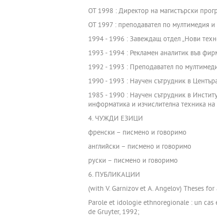
ОТ 1998 : Директор на магистърски прог
ОТ 1997 : преподавател по мултимедия и
1994 - 1996 : Завеждащ отдел „Нови техн
1993 - 1994 : Рекламен аналитик във фи
1992 - 1993 : Преподавател по мултиме
1990 - 1993 : Научен сътрудник в Центъ
1985 - 1990 : Научен сътрудник в Инсти
информатика и изчислителна техника на
4. ЧУЖДИ ЕЗИЦИ
френски – писмено и говоримо
английски – писмено и говоримо
руски – писмено и говоримо
6. ПУБЛИКАЦИИ
(with V. Garnizov et A. Angelov) Theses fo
Parole et idologie ethnoregionale : un cas e
de Gruyter, 1992;