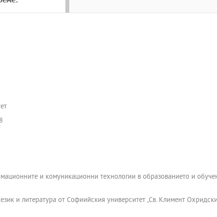
реме:
ет
8
мационните и комуникационни технологии в образованието и обучени
 език и литература от Софиийския университет „Св. Климент Охридск