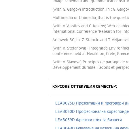
Image-schemata and grammatical constructio
(with G. Gargov) Introduction, in : G. Garg
Multimedia or Unimedia, that is the question
(with V. Vassilev and C. Kostov) Web-enabl
International Conference “Research for Inf
Archweb BG, in: Z. Stancic and T. Veljanov
(with R. Stefanova) - Integrated Environmen
conference held at Heraklion, Crete, Greece
(with V. Slavova) Principes de partage de 
Developpement durable : lecons et perspe
КУРСОВЕ ОТ ТЕКУЩИЯ СЕМЕСТЪР:
LEAB025D Презентации и преговори (н
LEAB030D Професионална кореспонден
LEAB039D Френски език за бизнеса
LEAB049D Решаване на казуси (на френ