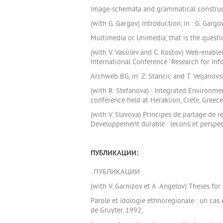
Image-schemata and grammatical constructio
(with G. Gargov) Introduction, in : G. Garg
Multimedia or Unimedia, that is the question
(with V. Vassilev and C. Kostov) Web-enabl
International Conference “Research for Inf
Archweb BG, in: Z. Stancic and T. Veljanov
(with R. Stefanova) - Integrated Environmen
conference held at Heraklion, Crete, Greece
(with V. Slavova) Principes de partage de 
Developpement durable : lecons et perspe
ПУБЛИКАЦИИ:
. ПУБЛИКАЦИИ
(with V. Garnizov et A. Angelov) Theses fo
Parole et idologie ethnoregionale : un cas e
de Gruyter, 1992;