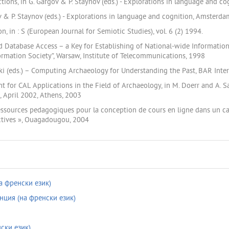
ns, in G. Gargov & P. Staynov (eds.) - Explorations in language and co
ov & P. Staynov (eds.) - Explorations in language and cognition, Amsterda
, in : S (European Journal for Semiotic Studies), vol. 6 (2) 1994.
ed Database Access – a Key for Establishing of National-wide Information 
ormation Society”, Warsaw, Institute of Telecommunications, 1998
ski (eds.) – Computing Archaeology for Understanding the Past, BAR Inte
t for CAL Applications in the Field of Archaeology, in M. Doerr and A. S
, April 2002, Athens, 2003
ressources pedagogiques pour la conception de cours en ligne dans un cad
ctives », Ouagadougou, 2004
а френски език)
ция (на френски език)
ски език)