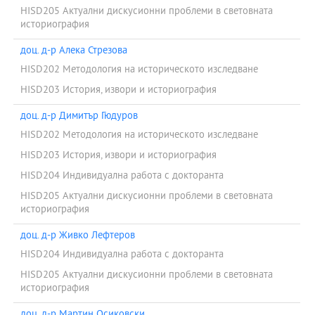
HISD205 Актуални дискусионни проблеми в световната
историография
доц. д-р Алека Стрезова
HISD202 Методология на историческото изследване
HISD203 История, извори и историография
доц. д-р Димитър Гюдуров
HISD202 Методология на историческото изследване
HISD203 История, извори и историография
HISD204 Индивидуална работа с докторанта
HISD205 Актуални дискусионни проблеми в световната
историография
доц. д-р Живко Лефтеров
HISD204 Индивидуална работа с докторанта
HISD205 Актуални дискусионни проблеми в световната
историография
доц. д-р Мартин Осиковски