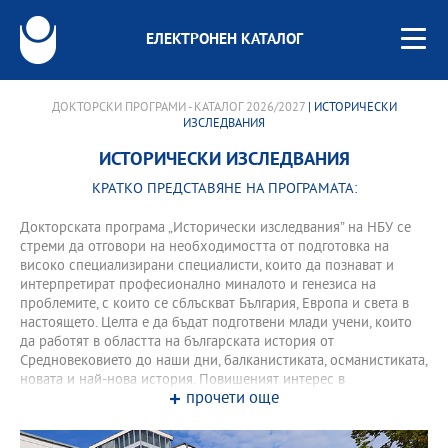
ЕЛЕКТРОНЕН КАТАЛОГ
ДОКТОРСКИ ПРОГРАМИ - КАТАЛОГ 2026/2027
| ИСТОРИЧЕСКИ
ИЗСЛЕДВАНИЯ
ИСТОРИЧЕСКИ ИЗСЛЕДВАНИЯ
КРАТКО ПРЕДСТАВЯНЕ НА ПРОГРАМАТА:
Докторската програма „Исторически изследвания” на НБУ се
стреми да отговори на необходимостта от подготовка на
високо специализирани специалисти, които да познават и
интерпретират професионално миналото и генезиса на
проблемитe, с които се сблъскват България, Европа и света в
настоящето. Целта е да бъдат подготвени млади учени, които
да работят в областта на българската история от
Средновековието до наши дни, балканистиката, османистиката,
новата и най-нова история. Повишеният интерес в
прочети още
историографията, медиите и обществото към Източна Европа и
Балканите, като част от европейското пространство, изисква
задълбочено изучаване, познаване и представяне на