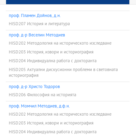
проф. Пламен Дойнов, д.н.
HISD207 История и литература
проф. д-р Веселин Методиев
HISD202 Методология на историческото изследване
HISD203 История, извори и историография
HISD204 Индивидуална работа с докторанта
HISD205 Актуални дискусионни проблеми в световната
историография
проф. д-р Христо Тодоров
HISD206 Философия на историята
проф. Момчил Методиев, д.ф.н.
HISD202 Методология на историческото изследване
HISD203 История, извори и историография
HISD204 Индивидуална работа с докторанта