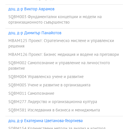
и услуги.
доц. д-р Виктор Аврамов
За да постигне своята мисия, МП МОС се отличава с:
SQBM003 Фундаментални концепции и модели на
1. Иновативна структура и съдържание, следващи актуалните
организационното съвършенство
тенденции в обучението и развитието на мениджъри и лидери.
2. Учебен процес, насочен към обучаващия се.
доц. д-р Димитър Панайотов
MBAM125 Проект: Стратегическо мислене и управленски
3. Технология на обучение, подпомагаща работата на студента.
решения
4. Практическа насоченост.
MBAM126 Проект: Бизнес медиация и водене на преговори
5. Оценяване, основано на компетентност.
SQBM002 Самопознание и управление на личностното
развитие
SQBM004 Управленско учене и развитие
SQBM005 Учене и развитие в организацията
SQBM011 Самопознание
SQBM277 Лидерство и организационна култура
SQBM381 Изследвания в бизнеса и мениджмънта
доц. д-р Екатерина Цветанова-Георгиева
SQBM154 Количествени методи за анализ и контрол