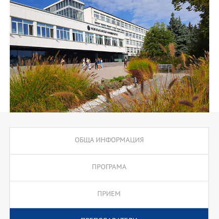
парадигма, възприета от най-успешните организации през 21
век.
Обучението се провежда на български език, като се предлага в
редовна форма, осигуряваща гъвкав процес на учене за
работещи професионалисти.
Мисията на програмата е: 1) да формира следващо поколение
ръководители - лидери визионери, които ръководят етично, с
интегритет и иновации, създавайки устойчиво бъдеще; 2) да
развие ръководители, които съчетават технологична
осведоменост, социална отговорност и умения да вдъхновяват
промяна; 3) да насърчи критично мислене, адаптивност и
холистичен подход към управлението, с фокус върху
устойчивото развитие и позитивния социален и икономически
ефект.
ОБЩА ИНФОРМАЦИЯ
Стратегически цели на програмата са:
1. Развитие на цялостна лидерска осъзнатост, чрез стимулиране
ПРОГРАМА
на саморефлексия, емоционална интелигентност и етична
отговорност.
ПРИЕМ
2. Формиране на умения за колективно лидерство и развитие
на екипно сътрудничество, мрежово мислене и вземане на
решения в динамична среда.