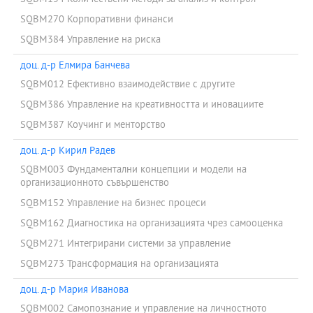
SQBM270 Корпоративни финанси
SQBM384 Управление на риска
доц. д-р Елмира Банчева
SQBM012 Ефективно взаимодействие с другите
SQBM386 Управление на креативността и иновациите
SQBM387 Коучинг и менторство
доц. д-р Кирил Радев
SQBM003 Фундаментални концепции и модели на
организационното съвършенство
SQBM152 Управление на бизнес процеси
SQBM162 Диагностика на организацията чрез самооценка
SQBM271 Интегрирани системи за управление
SQBM273 Трансформация на организацията
доц. д-р Мария Иванова
SQBM002 Самопознание и управление на личностното