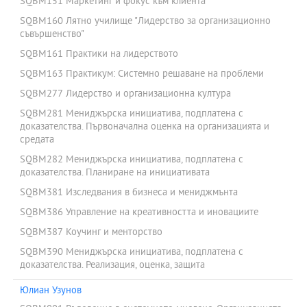
SQBM151 Маркетинг и фокус към клиента
SQBM160 Лятно училище "Лидерство за организационно
съвършенство"
SQBM161 Практики на лидерството
SQBM163 Практикум: Системно решаване на проблеми
SQBM277 Лидерство и организационна култура
SQBM281 Мениджърска инициатива, подплатена с
доказателства. Първоначална оценка на организацията и
средата
SQBM282 Мениджърска инициатива, подплатена с
доказателства. Планиране на инициативата
SQBM381 Изследвания в бизнеса и мениджмънта
SQBM386 Управление на креативността и иновациите
SQBM387 Коучинг и менторство
SQBM390 Мениджърска инициатива, подплатена с
доказателства. Реализация, оценка, защита
Юлиан Узунов