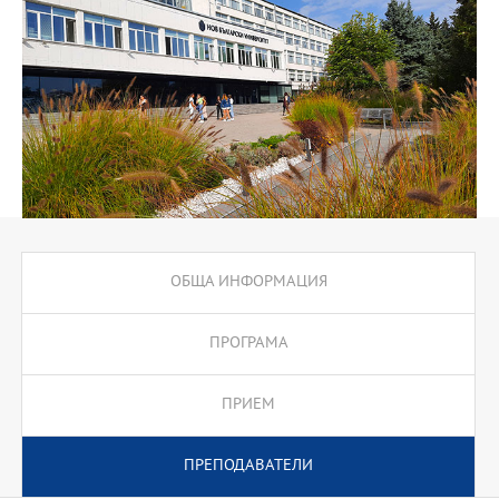
семестър.
Програмата предлага обучение по специалностите поп и джаз
пеене и поп и джаз инструмент, като включва изучаването на
джаз и поп интерпретация, вокална/инструментална методика,
актьорско майсторство, импровизация, музициране в различни
музикални състави - поп, джаз дуо, трио, квартет, квинтет, комбо
или камерен състав. Програмата е известна със своите
иновативни форми на съвременно обучение, гъвкавост и
индивидуален подход на преподаване както и с осигуряването
на големи възможности за практическа изява на студентите и
за реализацията им като специалисти в областта на поп и джаз
музиката след завършванeто на обучението.
ОБЩА ИНФОРМАЦИЯ
ПРОГРАМА
ПРИЕМ
ПРЕПОДАВАТЕЛИ