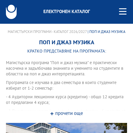
ЕЛЕКТРОНЕН КАТАЛОГ
МАГИСТЪРСКИ ПРОГРАМИ - КАТАЛОГ 2026/2027
| ПОП И ДЖАЗ МУЗИКА
ПОП И ДЖАЗ МУЗИКА
КРАТКО ПРЕДСТАВЯНЕ НА ПРОГРАМАТА:
Магистърска програма "Поп и джаз музика" е практически
насочена и задълбочава знанията и умението на студентите в
областта на поп и джаз интерпретацията.
Програмата се изучава в два семестъра в които студените
избират от 1-2 семестър:
- 4 Аудиторни лекционни курса (кредитни) - общо 12 кредита
от предлагани 4 курса;
- 2 Практически курса (кредитни), индивидуален - 6 кредита от
прочети още
предлагани 4 курса;
- 5 ТРЕНИНГОВИ КУРСОВЕ - 15 кредита от предлагани 7 курса
в 1 семестър и 6тренингови курсове – 30 кредита във 2