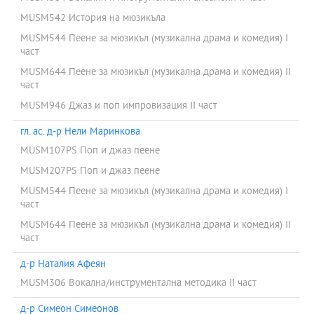
MUSM542 История на мюзикъла
MUSM544 Пеене за мюзикъл (музикална драма и комедия) І
част
MUSM644 Пеене за мюзикъл (музикална драма и комедия) ІІ
част
MUSM946 Джаз и поп импровизация ІІ част
гл. ас. д-р Нели Маринкова
MUSM107PS Поп и джаз пеене
MUSM207PS Поп и джаз пеене
MUSM544 Пеене за мюзикъл (музикална драма и комедия) І
част
MUSM644 Пеене за мюзикъл (музикална драма и комедия) ІІ
част
д-р Наталия Афеян
MUSM306 Вокална/инструментална методика II част
д-р Симеон Симеонов