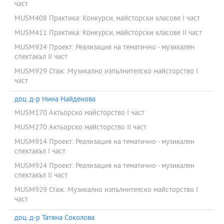
част
MUSM408 Практика: Конкурси, майсторски класове I част
MUSM411 Практика: Конкурси, майсторски класове II част
MUSM924 Проект: Реализация на тематично - музикален
спектакъл II част
MUSM929 Стаж: Музикално изпълнителско майсторство I
част
доц. д-р Нина Найденова
MUSM170 Актьорско майсторство I част
MUSM270 Актьорско майсторство ІІ част
MUSM914 Проект: Реализация на тематично - музикален
спектакъл I част
MUSM924 Проект: Реализация на тематично - музикален
спектакъл II част
MUSM929 Стаж: Музикално изпълнителско майсторство I
част
доц. д-р Татяна Соколова