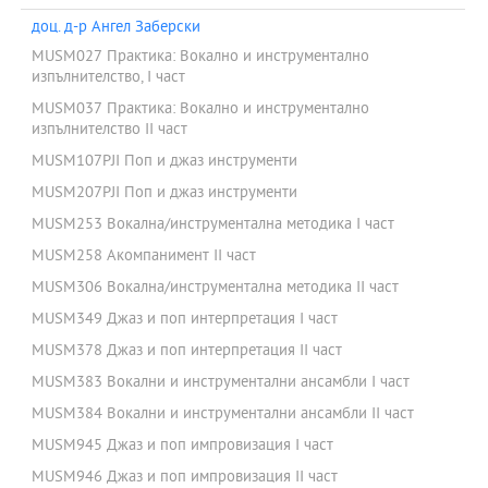
доц. д-р Ангел Заберски
MUSM027 Практика: Вокално и инструментално
изпълнителство, I част
MUSM037 Практика: Вокално и инструментално
изпълнителство II част
MUSM107PJI Поп и джаз инструменти
MUSM207PJI Поп и джаз инструменти
MUSM253 Вокална/инструментална методика I част
MUSM258 Акомпанимент ІІ част
MUSM306 Вокална/инструментална методика II част
MUSM349 Джаз и поп интерпретация І част
MUSM378 Джаз и поп интерпретация ІІ част
MUSM383 Вокални и инструментални ансамбли I част
MUSM384 Вокални и инструментални ансамбли II част
MUSM945 Джаз и поп импровизация І част
MUSM946 Джаз и поп импровизация ІІ част