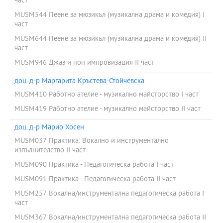
част
MUSM544 Пеене за мюзикъл (музикална драма и комедия) І
част
MUSM644 Пеене за мюзикъл (музикална драма и комедия) ІІ
част
MUSM946 Джаз и поп импровизация ІІ част
доц. д-р Маргарита Кръстева-Стойчевска
MUSM410 Работно ателие - музикално майсторство I част
MUSM419 Работно ателие - музикално майсторство II част
доц. д-р Марио Хосен
MUSM037 Практика: Вокално и инструментално
изпълнителство II част
MUSM090 Практика - Педагогическа работа І част
MUSM091 Практика - Педагогическа работа ІІ част
MUSM257 Вокална/инструментална педагогическа работа I
част
MUSM367 Вокална/инструментална педагогическа работа II