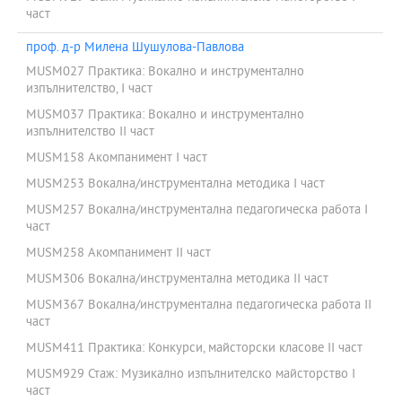
част
проф. д-р Милена Шушулова-Павлова
MUSM027 Практика: Вокално и инструментално
изпълнителство, I част
MUSM037 Практика: Вокално и инструментално
изпълнителство II част
MUSM158 Акомпанимент І част
MUSM253 Вокална/инструментална методика I част
MUSM257 Вокална/инструментална педагогическа работа I
част
MUSM258 Акомпанимент ІІ част
MUSM306 Вокална/инструментална методика II част
MUSM367 Вокална/инструментална педагогическа работа II
част
MUSM411 Практика: Конкурси, майсторски класове II част
MUSM929 Стаж: Музикално изпълнителско майсторство I
част