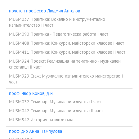
почетен професор Людмил Ангелов
MUSM037 Практика: Вокално и инструментално
изпълнителство II част
MUSM090 Практика - Педагогическа работа І част
MUSM408 Практика: Конкурси, майсторски класове I част
MUSM411 Практика: Конкурси, майсторски класове II част
MUSM924 Проект: Реализация на тематично - музикален
спектакъл II част
MUSM929 Стаж: Музикално изпълнителско майсторство I
част
проф. Явор Конов, д.н.
MUSM032 Семинар: Музикални изкуства I част
MUSM042 Семинар: Музикални изкуства II част
MUSM542 История на мюзикъла
проф. д-р Анна Пампулова