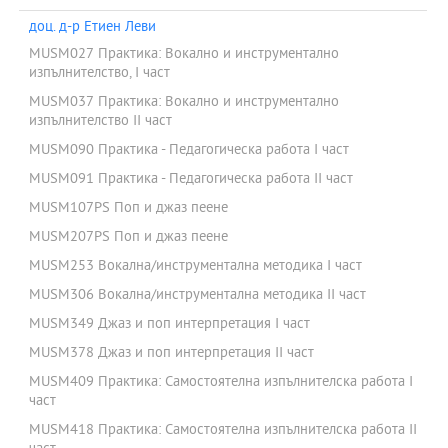
доц. д-р Етиен Леви
MUSM027 Практика: Вокално и инструментално
изпълнителство, I част
MUSM037 Практика: Вокално и инструментално
изпълнителство II част
MUSM090 Практика - Педагогическа работа І част
MUSM091 Практика - Педагогическа работа ІІ част
MUSM107PS Поп и джаз пеене
MUSM207PS Поп и джаз пеене
MUSM253 Вокална/инструментална методика I част
MUSM306 Вокална/инструментална методика II част
MUSM349 Джаз и поп интерпретация І част
MUSM378 Джаз и поп интерпретация ІІ част
MUSM409 Практика: Самостоятелна изпълнителска работа І
част
MUSM418 Практика: Самостоятелна изпълнителска работа ІІ