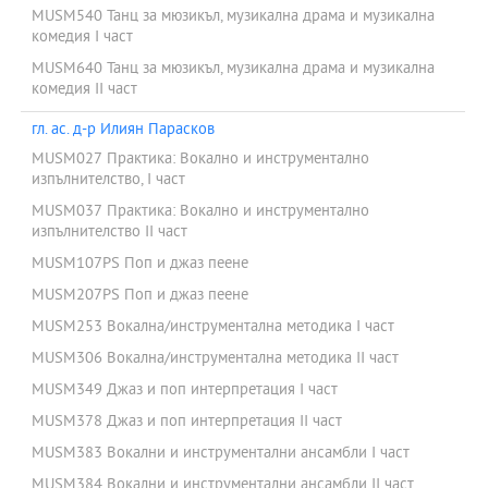
MUSM540 Танц за мюзикъл, музикална драма и музикална
комедия І част
MUSM640 Танц за мюзикъл, музикална драма и музикална
комедия ІІ част
гл. ас. д-р Илиян Парасков
MUSM027 Практика: Вокално и инструментално
изпълнителство, I част
MUSM037 Практика: Вокално и инструментално
изпълнителство II част
MUSM107PS Поп и джаз пеене
MUSM207PS Поп и джаз пеене
MUSM253 Вокална/инструментална методика I част
MUSM306 Вокална/инструментална методика II част
MUSM349 Джаз и поп интерпретация І част
MUSM378 Джаз и поп интерпретация ІІ част
MUSM383 Вокални и инструментални ансамбли I част
MUSM384 Вокални и инструментални ансамбли II част