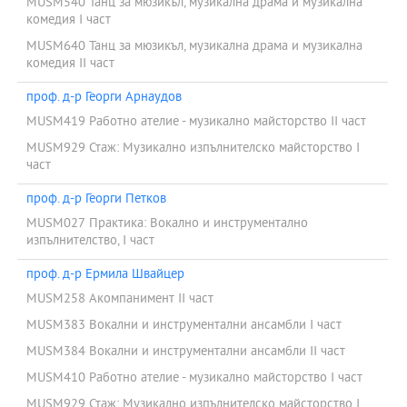
MUSM540 Танц за мюзикъл, музикална драма и музикална
комедия І част
MUSM640 Танц за мюзикъл, музикална драма и музикална
комедия ІІ част
проф. д-р Георги Арнаудов
MUSM419 Работно ателие - музикално майсторство II част
MUSM929 Стаж: Музикално изпълнителско майсторство I
част
проф. д-р Георги Петков
MUSM027 Практика: Вокално и инструментално
изпълнителство, I част
проф. д-р Ермила Швайцер
MUSM258 Акомпанимент ІІ част
MUSM383 Вокални и инструментални ансамбли I част
MUSM384 Вокални и инструментални ансамбли II част
MUSM410 Работно ателие - музикално майсторство I част
MUSM929 Стаж: Музикално изпълнителско майсторство I