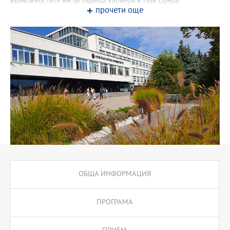
възможностите им за бъдеща кариера в тази сфера.
прочети още
Основните ценности, които стоят в основата на тази програма
и я разграничават от традиционните магистърски програми по
маркетинг, са интегративният подход, отчитането на новите
маркетингови реалности и създаването на компетентност в
балансиран микс от маркетингови умения на експертно ниво.
ОБЩА ИНФОРМАЦИЯ
ПРОГРАМА