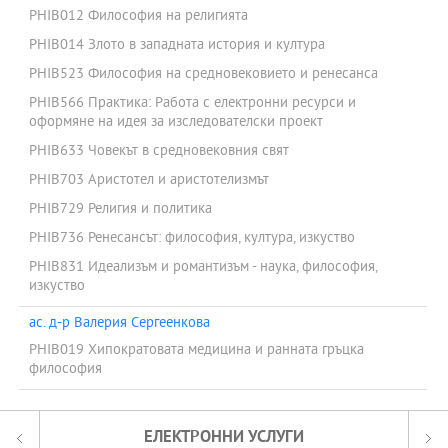
PHIB012 Философия на религията
PHIB014 Злото в западната история и култура
PHIB523 Философия на средновековието и ренесанса
PHIB566 Практика: Работа с електронни ресурси и
оформяне на идея за изследователски проект
PHIB633 Човекът в средновековния свят
PHIB703 Аристотел и аристотелизмът
PHIB729 Религия и политика
PHIB736 Ренесансът: философия, култура, изкуство
PHIB831 Идеализъм и романтизъм - наука, философия,
изкуство
ас. д-р Валерия Сергеенкова
PHIB019 Хипократовата медицина и ранната гръцка
философия
ЕЛЕКТРОННИ УСЛУГИ