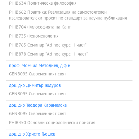
PHIB634 Политическа философия
PHIB662 Практика: Реализация на самостоятелен
изследователски проект по стандарт за научна публикация
PHIB704 Философията на Кант
PHIB735 Феноменология
PHIB765 Семинар "Ad hoc курс - І част"
PHIB878 Семинар "Ad hoc курс - ІІ част"
проф. Момчил Методиев, д.ф.н.
GENB095 Съвременният свят
доц. д-р Димитър Гюдуров
GENB095 Съвременният свят
доц. д-р Теодора Карамелска
GENB095 Съвременният свят
PHIB450 Основни социологически понятия
доц. д-р Христо Гьошев