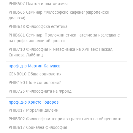
PHIB507 Платон и платонизмът
PHIB565 Семинар "Философско кафене" (европейски
диалози)
PHIB638 Философска естетика
PHIB661 Семинар: Приложни етики - ателие за изследване
на професионални общности
PHIB710 Философия и метафизика на XVII век: Паскал,
Спиноза, Лайбниц
проф. д-р Мартин Канушев
GENB010 Обща социология
PHIB150 Що е социология?
PHIB725 Философията на Фройд
проф. д-р Христо Тодоров
PHIB017 Морални дилеми
PHIB302 Философски теории за развитието на обществото
PHIB617 Социална философия