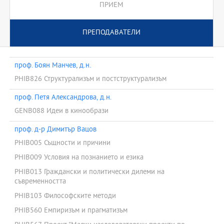
ПРИЕМ
ПРЕПОДАВАТЕЛИ
проф. Боян Манчев, д.н.
PHIB826 Структурализъм и постструктурализъм
проф. Петя Александрова, д.н.
GENB088 Идеи в кинообрази
проф. д-р Димитър Вацов
PHIB005 Същности и причини
PHIB009 Условия на познанието и езика
PHIB013 Граждански и политически дилеми на
съвременността
PHIB103 Философските методи
PHIB560 Емпиризъм и прагматизъм