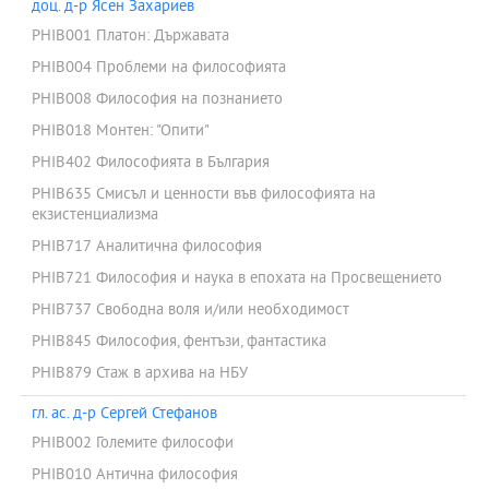
доц. д-р Ясен Захариев
PHIB001 Платон: Държавата
PHIB004 Проблеми на философията
PHIB008 Философия на познанието
PHIB018 Монтен: "Опити"
PHIB402 Философията в България
PHIB635 Смисъл и ценности във философията на
екзистенциализма
PHIB717 Аналитична философия
PHIB721 Философия и наука в епохата на Просвещението
PHIB737 Свободна воля и/или необходимост
PHIB845 Философия, фентъзи, фантастика
PHIB879 Стаж в архива на НБУ
гл. ас. д-р Сергей Стефанов
PHIB002 Големите философи
PHIB010 Антична философия