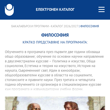
ЕЛЕКТРОНЕН КАТАЛОГ
БАКАЛАВЪРСКИ ПРОГРАМИ - КАТАЛОГ 2026/2027
| ФИЛОСОФИЯ
ФИЛОСОФИЯ
КРАТКО ПРЕДСТАВЯНЕ НА ПРОГРАМАТА:
Обучението в програмата през първите две години обхваща
общо образование; обучение по основни научни направления
в двусеместриални курсове – Политика и изкуство, Обща
социология, Естетика и теория на изкуството, История на
науката, Съвременният свят, Идеи в кинообрази;
общообразователни курсове в областта на социалните,
стопанските и правните науки. През третата и четвъртата
година обучението се организира в специализирани курсове
към програмата и извънаудиторни учебни форми.