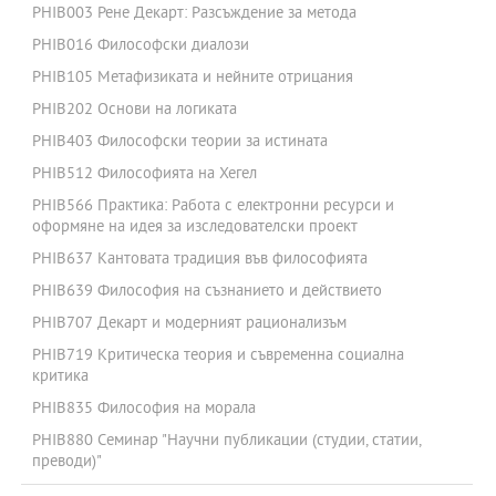
PHIB003 Рене Декарт: Разсъждение за метода
PHIB016 Философски диалози
PHIB105 Метафизиката и нейните отрицания
PHIB202 Основи на логиката
PHIB403 Философски теории за истината
PHIB512 Философията на Хегел
PHIB566 Практика: Работа с електронни ресурси и
оформяне на идея за изследователски проект
PHIB637 Кантовата традиция във философията
PHIB639 Философия на съзнанието и действието
PHIB707 Декарт и модерният рационализъм
PHIB719 Критическа теория и съвременна социална
критика
PHIB835 Философия на морала
PHIB880 Семинар "Научни публикации (студии, статии,
преводи)"