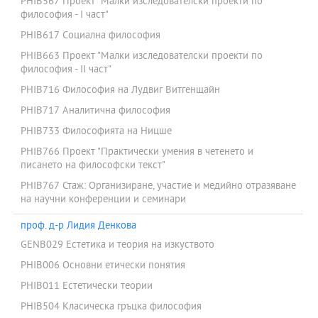
PHIB567 Проект "Малки изследователски проекти по
философия - I част"
PHIB617 Социална философия
PHIB663 Проект "Малки изследователски проекти по
философия - IІ част"
PHIB716 Философия на Лудвиг Витгенщайн
PHIB717 Аналитична философия
PHIB733 Философията на Ницше
PHIB766 Проект "Практически умения в четенето и
писането на философски текст"
PHIB767 Стаж: Организиране, участие и медийно отразяване
на научни конференции и семинари
проф. д-р Лидия Денкова
GENB029 Естетика и теория на изкуството
PHIB006 Основни етически понятия
PHIB011 Естетически теории
PHIB504 Класическа гръцка философия