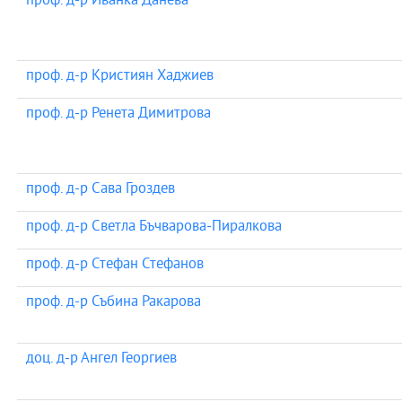
проф. д-р Иванка Данева
проф. д-р Кристиян Хаджиев
проф. д-р Ренета Димитрова
проф. д-р Сава Гроздев
проф. д-р Светла Бъчварова-Пиралкова
проф. д-р Стефан Стефанов
проф. д-р Събина Ракарова
доц. д-р Ангел Георгиев