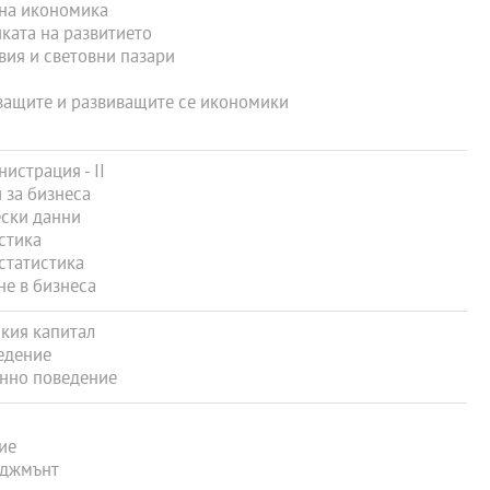
на икономика
ката на развитието
ия и световни пазари
ващите и развиващите се икономики
истрация - ІІ
 за бизнеса
ски данни
стика
статистика
е в бизнеса
кия капитал
едение
нно поведение
ие
иджмънт