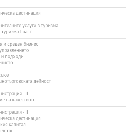
тическа дестинация
ителните услуги в туризма
туризма I част
я и среден бизнес
 управлението
 и подходи
ението
съюз
нотърговската дейност
истрация - ІІ
ие на качеството
истрация - ІІ
тическа дестинация
кия капитал
одство