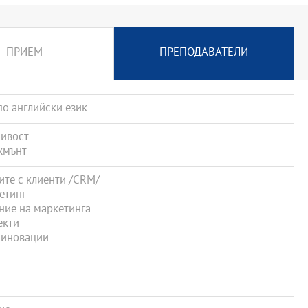
ПРИЕМ
ПРЕПОДАВАТЕЛИ
о английски език
чивост
жмънт
ите с клиенти /CRM/
етинг
ние на маркетинга
екти
 иновации