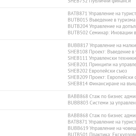
SHEB752 Публични финанси
BATB871 Управление на турис
BUTB015 Въведение в туризма
BUTB204 Управление на допълн
BUTB502 Семинар: Иновации в 
BUBB817 Управление на малки
SHEB108 Проект: Въведение в
SHEB111 Управленски техники
SHEB201 Принципи на управл
SHEB202 Европейски съюз
SHEB209 Проект: Европейски 
SHEB814 Финансиране на външ
BABB868 Стаж по бизнес админ
BUBB803 Системи за управлен
BABB868 Стаж по бизнес админ
BATB871 Управление на турис
BUBB619 Управление на човеш
BUTB501 Практика: Екскурзов