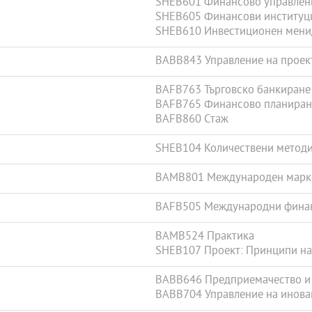
SHEB601 Финансово управлен
SHEB605 Финансови институци
SHEB610 Инвестиционен мен
BABB843 Управление на проек
BAFB763 Търговско банкиране 
BAFB765 Финансово планиран
BAFB860 Стаж
SHEB104 Количествени методи
BAMB801 Международен марк
BAFB505 Международни фина
BAMB524 Практика
SHEB107 Проект: Принципи н
BABB646 Предприемачество и
BABB704 Управление на инова