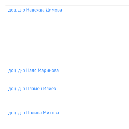
доц. д-р Надежда Димова
доц. д-р Надя Маринова
доц. д-р Пламен Илиев
доц. д-р Полина Михова