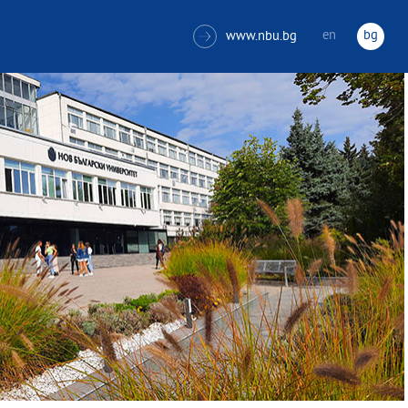
en
bg
www.nbu.bg
