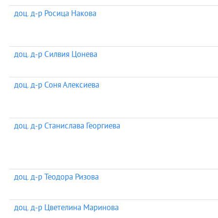
доц. д-р Росица Накова
доц. д-р Силвия Цонева
доц. д-р Соня Алексиева
доц. д-р Станислава Георгиева
доц. д-р Теодора Ризова
доц. д-р Цветелина Маринова