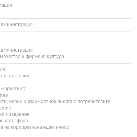
мация
администрация
администрация
мачество и фирмена култура
ла
 за доставки
 маркетинга
инга
ти, марки и взаимоотношенията с потребителите
дение
ко поведение
лната сфера
е на корпоративна идентичност