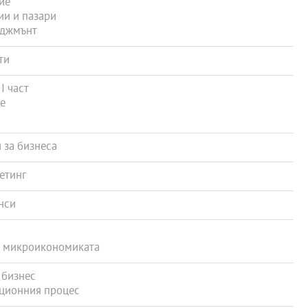
ие
и и пазари
иджмънт
ти
І част
е
 за бизнеса
етинг
нси
а микроикономиката
 бизнес
ционния процес