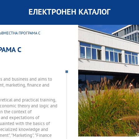
ЕЛЕКТРОНЕН КАТАЛОГ
ЪВМЕСТНА ПРОГРАМА С
РАМА С
cs and business and aims to
nt, marketing, finance and
retical and practical training,
 economic theory and logic and
n the context of
s and expectations of
quainted with the basics of
specialized knowledge and
ent", "Marketing", "Finance