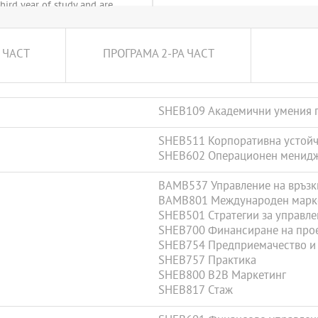
third year of study and are
e.
 ЧАСТ
ПРОГРАМА 2-РА ЧАСТ
SHEB109 Академични умения п
SHEB511 Корпоративна устой
SHEB602 Операционен менид
BAMB537 Управление на връзк
BAMB801 Международен марк
SHEB501 Стратегии за управле
SHEB700 Финансиране на про
SHEB754 Предприемачество и
SHEB757 Практика
SHEB800 B2B Маркетинг
SHEB817 Стаж