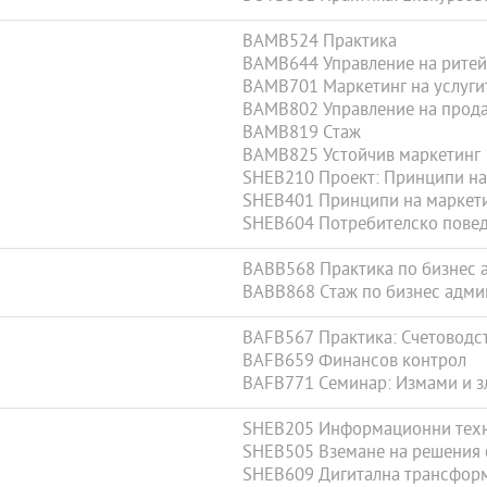
BAMB524 Практика
BAMB644 Управление на ритей
BAMB701 Маркетинг на услуги
BAMB802 Управление на прод
BAMB819 Стаж
BAMB825 Устойчив маркетинг
SHEB210 Проект: Принципи на
SHEB401 Принципи на маркет
SHEB604 Потребителско пове
BABB568 Практика по бизнес 
BABB868 Стаж по бизнес админ
BAFB567 Практика: Счетоводст
BAFB659 Финансов контрол
BAFB771 Семинар: Измами и з
SHEB205 Информационни техн
SHEB505 Вземане на решения
SHEB609 Дигитална трансфор