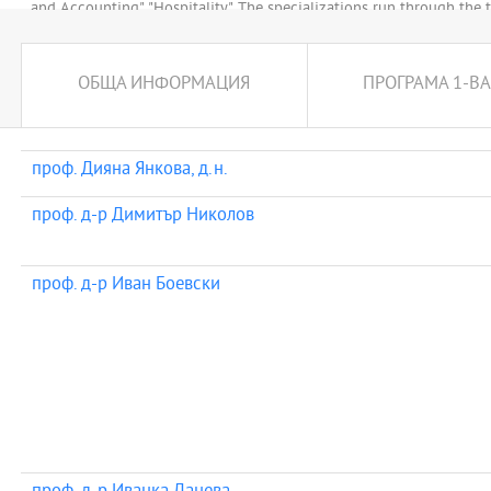
and Accounting", "Hospitality". The specializations run through the 
held in Thessaloniki, University of York Europe Campus, CITY Colleg
ОБЩА ИНФОРМАЦИЯ
ПРОГРАМА 1-ВА
проф. Дияна Янкова, д.н.
проф. д-р Димитър Николов
проф. д-р Иван Боевски