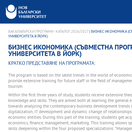
БАКАЛАВЪРСКИ ПРОГРАМИ - КАТАЛОГ 2026/2027
| БИЗНЕС ИКОНОМИКА (С
УНИВЕРСИТЕТА В ЙОРК)
БИЗНЕС ИКОНОМИКА (СЪВМЕСТНА ПРОГ
УНИВЕРСИТЕТА В ЙОРК)
КРАТКО ПРЕДСТАВЯНЕ НА ПРОГРАМАТА:
The program is based on the latest trends in the world of economi
provide extensive training for future staff in the field of manageme
tourism.
Within the first three years of study, students receive extensive theo
knowledge and skills. They are aimed both at learning the general
towards analyzing the contemporary business development trends i
digitalization, IT development and dynamic change of relationship
economic entities. During this part of the training, students get ac
economics, finance, management, marketing. This training allows 
skills deepening within the four proposed specializations: "Managem