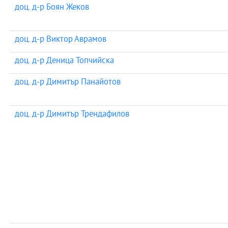
доц. д-р Боян Жеков
доц. д-р Виктор Аврамов
доц. д-р Деница Топчийска
доц. д-р Димитър Панайотов
доц. д-р Димитър Трендафилов