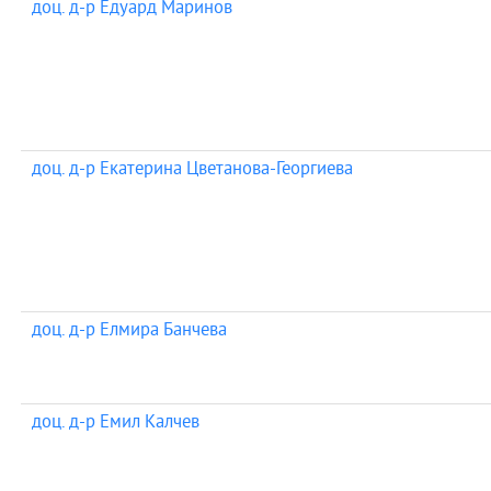
доц. д-р Едуард Маринов
доц. д-р Екатерина Цветанова-Георгиева
доц. д-р Елмира Банчева
доц. д-р Емил Калчев