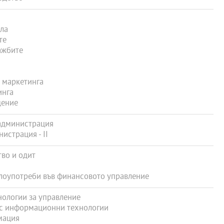
ла
те
ажбите
 маркетинга
инга
дение
администрация
истрация - ІІ
во и одит
лоупотреби във финансовото управление
ологии за управление
 с информационни технологии
мация