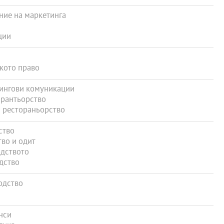
ние на маркетинга
ции
кото право
ингови комуникации
орантьорство
и рестораньорство
ство
во и одит
дството
дство
одство
нси