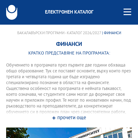
ЕЛЕКТРОНЕН КАТАЛОГ
БАКАЛАВЪРСКИ ПРОГРАМИ - КАТАЛОГ 2026/2027
| ФИНАНСИ
ФИНАНСИ
КРАТКО ПРЕДСТАВЯНЕ НА ПРОГРАМАТА:
Обучението в програмата през първите две години обхваща
общо образование. Тук се поставят основите, върху които през
третата и четвъртата година ще бъде изградено
специализирано познание в областта на финансите.
Съществена особеност на програмата е нейната гъвкавост,
което означава, че студентите сами могат да формират своя
научен и приложен профил. Те могат по иновативен начин, под
ръководството на преподавателите, да конкретизират
обучението си в проложен план чрез самостоятелни работи,
прочети още
които акцентират върху ключови, актуални въпроси от
съвременната финансова практика. Освен обучение в основни
научни направления, като Микро- и Макроикономика,
Икономика и управление на предприятие, Международна