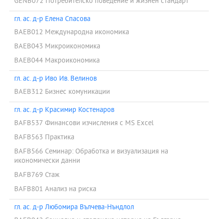
GENB072 Потребителско поведение и жизнен стандарт
гл. ас. д-р Елена Спасова
BAEB012 Международна икономика
BAEB043 Микроикономика
BAEB044 Макроикономика
гл. ас. д-р Иво Ив. Велинов
BAEB312 Бизнес комуникации
гл. ас. д-р Красимир Костенаров
BAFB537 Финансови изчисления с MS Excel
BAFB563 Практика
BAFB566 Семинар: Обработка и визуализация на
икономически данни
BAFB769 Стаж
BAFB801 Анализ на риска
гл. ас. д-р Любомира Вълчева-Нъндлол