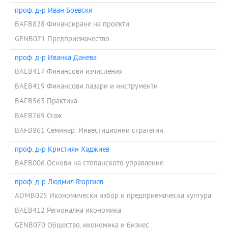
проф. д-р Иван Боевски
BAFB828 Финансиране на проекти
GENB071 Предприемачество
проф. д-р Иванка Данева
BAEB417 Финансови изчисления
BAEB419 Финансови пазари и инструменти
BAFB563 Практика
BAFB769 Стаж
BAFB861 Семинар: Инвестиционни стратегии
проф. д-р Кристиян Хаджиев
BAEB006 Основи на стопанското управление
проф. д-р Людмил Георгиев
ADMB025 Икономически избор и предприемаческа култура
BAEB412 Регионална икономика
GENB070 Общество, икономика и бизнес