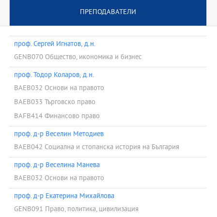
ПРЕПОДАВАТЕЛИ
проф. Сергей Игнатов, д.н.
GENB070 Общество, икономика и бизнес
проф. Тодор Коларов, д.н.
BAEB032 Основи на правото
BAEB033 Търговско право
BAFB414 Финансово право
проф. д-р Веселин Методиев
BAEB042 Социална и стопанска история на България
проф. д-р Веселина Манева
BAEB032 Основи на правото
проф. д-р Екатерина Михайлова
GENB091 Право, политика, цивилизация