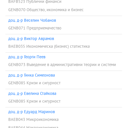
BAFB523 Публични финанси
GENB070 Общество, икономика и бизнес
доц. д-р Веселин Чобанов
GENB071 Предприемачество
доц. д-р Виктор Аврамов
BAEB035 Икономическа (бизнес) статистика
доц. д-р Георги Пеев
GENB073 Въведение в административни теории и системи
доц. д-р Гинка Симеонова
GENB085 Кризи и сигурност
доц. д-р Евелина Стайкова
GENB085 Кризи и сигурност
доц. д-р Едуард Маринов
BAEB043 Микроикономика