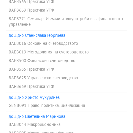
BAFB565 Практика УТФ
BAFB669 Практика УТФ
BAFB771 Семинар: Измами и злоупотреби във финансовото
управление
доц. д-р Станислава Георгиева
BAEB016 Основи на счетоводството
BAEB019 Методология на счетоводството
BAFB500 Финансово счетоводство
BAFB565 Практика УТФ
BAFB625 Управленско счетоводство
BAFB669 Практика УТФ
доц. д-р Христо Чукурлиев
GENB091 Право, политика, цивилизация
доц. д-р Цветелина Маринова
BAEB044 Макроикономика