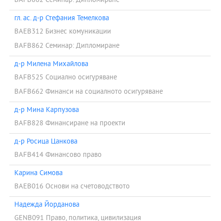
BAFB862 Семинар: Дипломиране
гл. ас. д-р Стефания Темелкова
BAEB312 Бизнес комуникации
BAFB862 Семинар: Дипломиране
д-р Милена Михайлова
BAFB525 Социално осигуряване
BAFB662 Финанси на социалното осигуряване
д-р Мина Карпузова
BAFB828 Финансиране на проекти
д-р Росица Цанкова
BAFB414 Финансово право
Карина Симова
BAEB016 Основи на счетоводството
Надежда Йорданова
GENB091 Право, политика, цивилизация