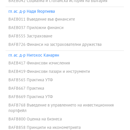
BAEB042 Социална и стопанска история на България
гл. ас. д-р Надя Георгиева
BAEB011 Въведение във финансите
BAEB037 Приложни финанси
BAFB555 Застраховане
BAFB726 Финанси на застрахователни дружества
гл. ас. д-р Нигохос Канарян
BAEB417 Финансови изчисления
BAEB419 Финансови пазари и инструменти
BAFB565 Практика УТФ
BAFB667 Практика
BAFB669 Практика УТФ
BAFB768 Въведение в управлението на инвестиционния
портфейл
BAFB800 Оценка на бизнеса
BAFB858 Принципи на иконометрията