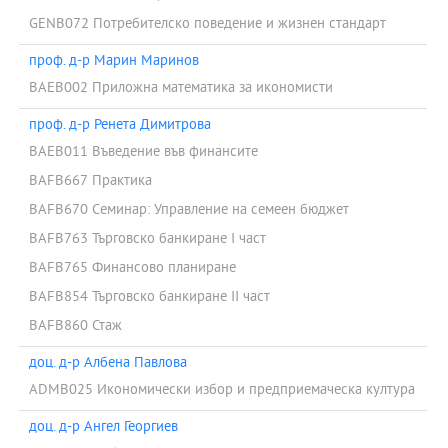
GENB072 Потребителско поведение и жизнен стандарт
проф. д-р Марин Маринов
BAEB002 Приложна математика за икономисти
проф. д-р Ренета Димитрова
BAEB011 Въведение във финансите
BAFB667 Практика
BAFB670 Семинар: Управление на семеен бюджет
BAFB763 Търговско банкиране І част
BAFB765 Финансово планиране
BAFB854 Търговско банкиране ІІ част
BAFB860 Стаж
доц. д-р Албена Павлова
ADMB025 Икономически избор и предприемаческа култура
доц. д-р Ангел Георгиев