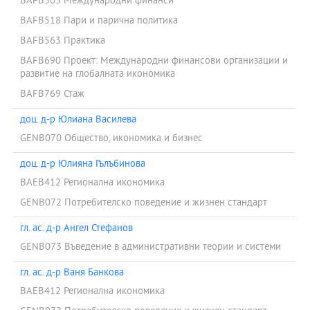
BAFB505 Международни финанси
BAFB518 Пари и парична политика
BAFB563 Практика
BAFB690 Проект: Международни финансови организации и
развитие на глобалната икономика
BAFB769 Стаж
доц. д-р Юлиана Василева
GENB070 Общество, икономика и бизнес
доц. д-р Юлияна Гълъбинова
BAEB412 Регионална икономика
GENB072 Потребителско поведение и жизнен стандарт
гл. ас. д-р Ангел Стефанов
GENB073 Въведение в административни теории и системи
гл. ас. д-р Ваня Банкова
BAEB412 Регионална икономика