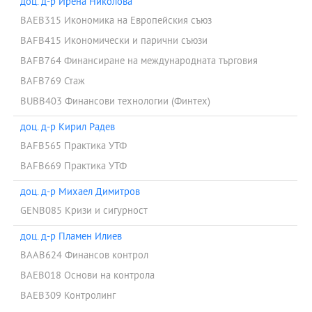
доц. д-р Ирена Николова
BAEB315 Икономика на Европейския съюз
BAFB415 Икономически и парични съюзи
BAFB764 Финансиране на международната търговия
BAFB769 Стаж
BUBB403 Финансови технологии (Финтех)
доц. д-р Кирил Радев
BAFB565 Практика УТФ
BAFB669 Практика УТФ
доц. д-р Михаел Димитров
GENB085 Кризи и сигурност
доц. д-р Пламен Илиев
BAAB624 Финансов контрол
BAEB018 Основи на контрола
BAEB309 Контролинг