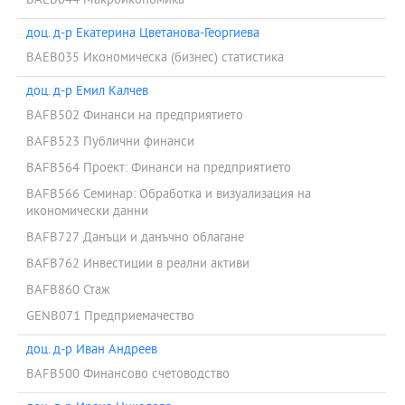
BAEB044 Макроикономика
доц. д-р Екатерина Цветанова-Георгиева
BAEB035 Икономическа (бизнес) статистика
доц. д-р Емил Калчев
BAFB502 Финанси на предприятието
BAFB523 Публични финанси
BAFB564 Проект: Финанси на предприятието
BAFB566 Семинар: Обработка и визуализация на
икономически данни
BAFB727 Данъци и данъчно облагане
BAFB762 Инвестиции в реални активи
BAFB860 Стаж
GENB071 Предприемачество
доц. д-р Иван Андреев
BAFB500 Финансово счетоводство