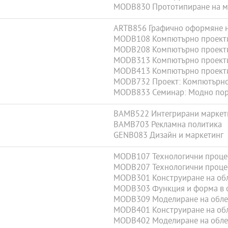
MODB830 Прототипиране на м
ARTB856 Графично оформяне н
MODB108 Компютърно проектира
MODB208 Компютърно проектира
MODB313 Компютърно проектиран
MODB413 Компютърно проектиран
MODB732 Проект: Компютърно
MODB833 Семинар: Модно по
BAMB522 Интегрирани маркет
BAMB703 Рекламна политика
GENB083 Дизайн и маркетинг
MODB107 Технологични процеси
MODB207 Технологични процеси
MODB301 Конструиране на обле
MODB303 Функция и форма в 
MODB309 Моделиране на облекл
MODB401 Конструиране на обле
MODB402 Моделиране на облекл