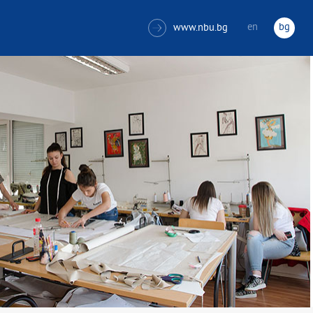
en
bg
www.nbu.bg
