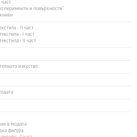
 част
ксперименти и повърхности"
ехники
стила - ІІ част
кстила - I част
кстила - II част
телното изкуство
модата
ия в модата
дна фигура