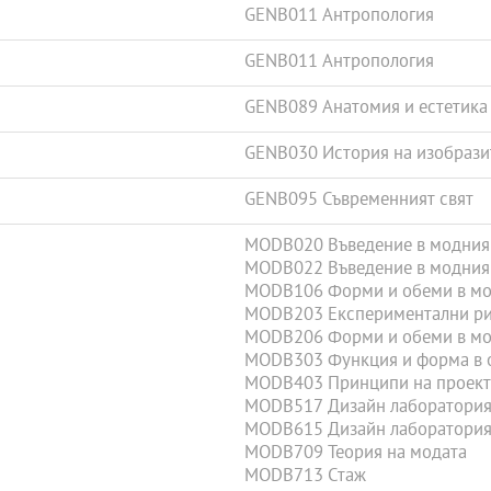
GENB011 Антропология
GENB011 Антропология
GENB089 Анатомия и естетика 
GENB030 История на изобрази
GENB095 Съвременният свят
MODB020 Въведение в модния д
MODB022 Въведение в модния д
MODB106 Форми и обеми в мода
MODB203 Експериментални рису
MODB206 Форми и обеми в мода
MODB303 Функция и форма в 
MODB403 Принципи на проект
MODB517 Дизайн лаборатория 
MODB615 Дизайн лаборатория –
MODB709 Теория на модата
MODB713 Стаж