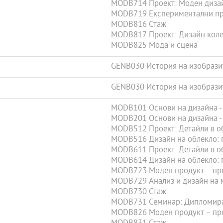
MODB714 Проект: Моден диза
MODB719 Експериментални прак
MODB816 Стаж
MODB817 Проект: Дизайн кол
MODB825 Мода и сцена
GENB030 История на изобрази
GENB030 История на изобрази
MODB101 Основи на дизайна - 
MODB201 Основи на дизайна - I
MODB512 Проект: Детайли в о
MODB516 Дизайн на облекло: пр
MODB611 Проект: Детайли в о
MODB614 Дизайн на облекло: пр
MODB723 Моден продукт – прое
MODB729 Анализ и дизайн на 
MODB730 Стаж
MODB731 Семинар: Дипломир
MODB826 Моден продукт – прое