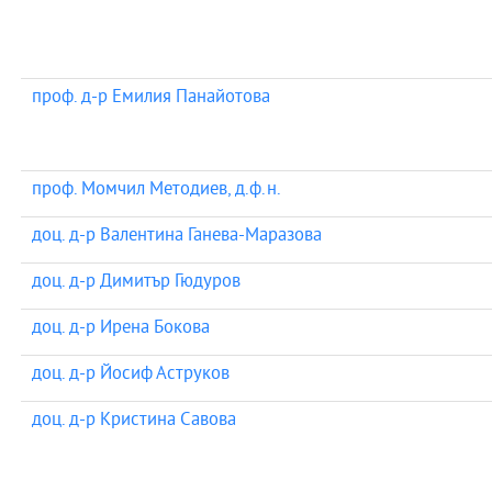
проф. д-р Емилия Панайотова
проф. Момчил Методиев, д.ф.н.
доц. д-р Валентина Ганева-Маразова
доц. д-р Димитър Гюдуров
доц. д-р Ирена Бокова
доц. д-р Йосиф Аструков
доц. д-р Кристина Савова