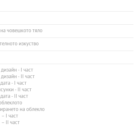
на човешкото тяло
телното изкуство
изайн - І част
изайн - ІІ част
та - I част
нки - II част
та - II част
облеклото
ирането на облекло
– I част
 II част