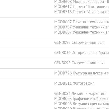
MODB608 Модни аксесоари - ІІ
MODB612 Проект "Текстилни е
MODB716 Проект: Уникални т
MODB607 Печатни техники в тек
MODB757 Уникални техники в те
MODB807 Уникални техники в те
GENB095 Съвременният свят
GENB030 История на изобрази
GENB095 Съвременният свят
MODB726 Култура на лукса и 
MODB811 Фотография
GENB083 Дизайн и маркетинг
MODB003 Графични изображен
MODB006 Визуализация на мо