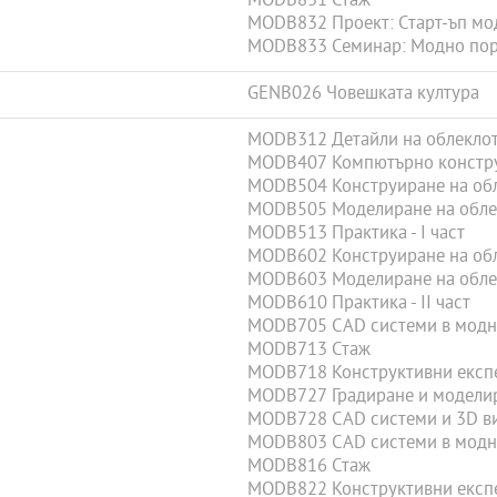
MODB831 Стаж
MODB832 Проект: Старт-ъп мо
MODB833 Семинар: Модно по
GENB026 Човешката култура
MODB312 Детайли на облеклото
MODB407 Компютърно констру
MODB504 Конструиране на облек
MODB505 Моделиране на облекл
MODB513 Практика - І част
MODB602 Конструиране на обл
MODB603 Моделиране на облекл
MODB610 Практика - ІІ част
MODB705 CAD системи в модн
MODB713 Стаж
MODB718 Конструктивни експе
MODB727 Градиране и моделир
MODB728 CAD системи и 3D ви
MODB803 CAD системи в модн
MODB816 Стаж
MODB822 Конструктивни експе