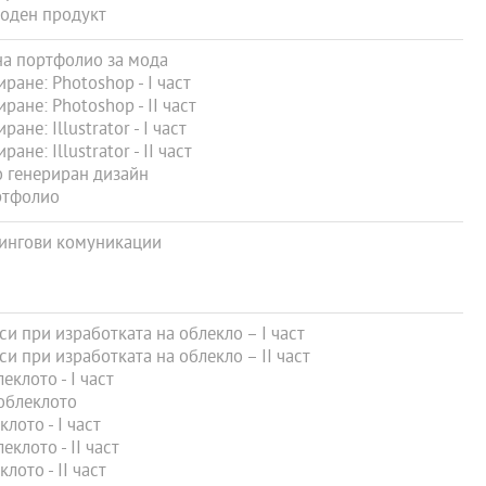
оден продукт
а портфолио за мода
не: Photoshop - І част
не: Photoshop - ІІ част
е: Illustrator - І част
е: Illustrator - ІІ част
 генериран дизайн
ртфолио
ингови комуникации
 при изработката на облекло – I част
 при изработката на облекло – II част
клото - I част
облеклото
ото - I част
клото - II част
ото - II част