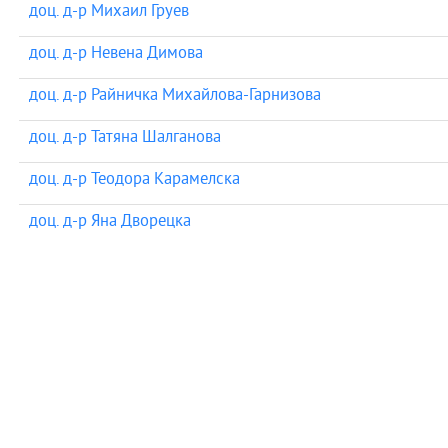
доц. д-р Михаил Груев
доц. д-р Невена Димова
доц. д-р Райничка Михайлова-Гарнизова
доц. д-р Татяна Шалганова
доц. д-р Теодора Карамелска
доц. д-р Яна Дворецка