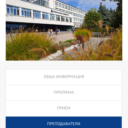
управление на риска в здравеопазването, финансов анализ,
публична администрация, икономика на публичния сектор,
лечебен процес и болничен мениджмънт (управление на
здравноосигурителната система), лекарствена политика и
ценообразуване на медицинските услуги, администрация и
организация на труда на парамедиците, добри управленски и
лидерски практики в медицината, правно регулиране в
здравеопазването, както и управление на информационните
потоци в здравния сектор посредством специализирани
софтуерни решения.
ОБЩА ИНФОРМАЦИЯ
ПРОГРАМА
ПРИЕМ
ПРЕПОДАВАТЕЛИ