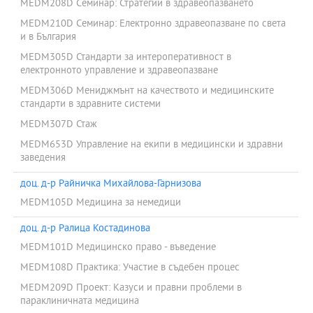
MEDM208D Семинар: Стратегии в здравеопазването
MEDM210D Семинар: Електронно здравеопазване по света
и в България
MEDM305D Стандарти за интероперативност в
електронното управление и здравеопазване
MEDM306D Мениджмънт на качеството и медицинските
стандарти в здравните системи
MEDM307D Стаж
MEDM653D Управление на екипи в медицински и здравни
заведения
доц. д-р Райничка Михайлова-Гарнизова
MEDM105D Медицина за немедици
доц. д-р Ралица Костадинова
MEDM101D Медицинско право - въведение
MEDM108D Практика: Участие в съдебен процес
MEDM209D Проект: Казуси и правни проблеми в
параклиничната медицина