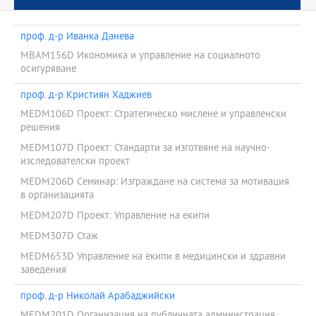
проф. д-р Иванка Данева
MBAM156D Икономика и управление на социалното
осигуряване
проф. д-р Кристиян Хаджиев
MEDM106D Проект: Стратегическо мислене и управленски
решения
MEDM107D Проект: Стандарти за изготвяне на научно-
изследoвателски проект
MEDM206D Семинар: Изграждане на система за мотивация
в организацията
MEDM207D Проект: Управление на екипи
MEDM307D Стаж
MEDM653D Управление на екипи в медицински и здравни
заведения
проф. д-р Николай Арабаджийски
MEDM201D Организация на публичната администрация