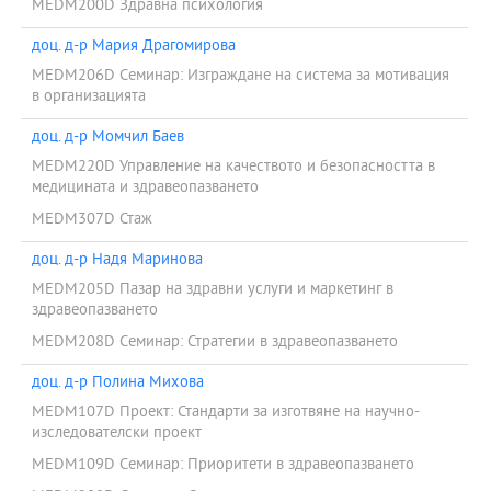
MEDM200D Здравна психология
доц. д-р Мария Драгомирова
MEDM206D Семинар: Изграждане на система за мотивация
в организацията
доц. д-р Момчил Баев
MEDM220D Управление на качеството и безопасността в
медицината и здравеопазването
MEDM307D Стаж
доц. д-р Надя Маринова
MEDM205D Пазар на здравни услуги и маркетинг в
здравеопазването
MEDM208D Семинар: Стратегии в здравеопазването
доц. д-р Полина Михова
MEDM107D Проект: Стандарти за изготвяне на научно-
изследoвателски проект
MEDM109D Семинар: Приоритети в здравеопазването