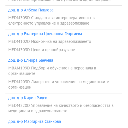
доц. д-р Албена Павлова
MEDM305D Стандарти за интероперативност в
електронното управление и здравеопазване
доц. д-р Екатерина Цветанова-Георгиева
MEDM102D Икономика на здравеопазването
MEDM303D Цени и ценообразуване
доц. д-р Елмира Банчева
MBAM199D Подбор и обучение на персонала в
организациите
MEDM203D Лидерство и управление на медицинските
организации
доц. д-р Кирил Радев
MEDM220D Управление на качеството и безопасността в
медицината и здравеопазването
доц. д-р Маргарита Станкова