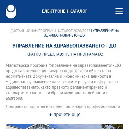
ЕЛЕКТРОНЕН КАТАЛОГ
ДИСТАНЦИОННИ ПРОГРАМИ - КАТАЛОГ 2026/2027
| УПРАВЛЕНИЕ НА
ЗДРАВЕОПАЗВАНЕТО - ДО
УПРАВЛЕНИЕ НА ЗДРАВЕОПАЗВАНЕТО - ДО
КРАТКО ПРЕДСТАВЯНЕ НА ПРОГРАМАТА:
Mагистърска програма "Управление на здравеопазването" - ДО
предлага интердисциплинарна подготовка в областта на
нормативната, документална и икономическа дейности в
медицината, управление на човешките ресурси в сферата на
здравеопазването, както правното регламентирането и
стандартизирането на избрани медицински дейности в
България.
Програмата подготвя интердисциплинарни професионалисти
със знания и компетенции в областта на управлението на
прочети още
съвременните здравни системи, базирайки се на
фундаментални области от науката като: икономика и
управление на здравеопазването, организационна психология,