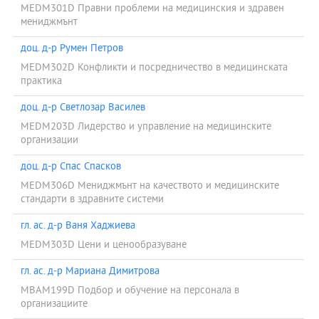
MEDM301D Правни проблеми на медицинския и здравен
мениджмънт
доц. д-р Румен Петров
MEDM302D Конфликти и посредничество в медицинската
практика
доц. д-р Светлозар Василев
MEDM203D Лидерство и управление на медицинските
организации
доц. д-р Спас Спасков
MEDM306D Мениджмънт на качеството и медицинските
стандарти в здравните системи
гл. ас. д-р Ваня Хаджиева
MEDM303D Цени и ценообразуване
гл. ас. д-р Мариана Димитрова
MBAM199D Подбор и обучение на персонала в
организациите