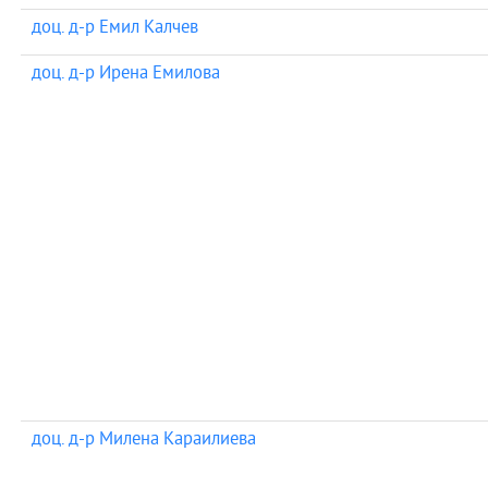
доц. д-р Емил Калчев
доц. д-р Ирена Емилова
доц. д-р Милена Караилиева