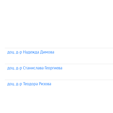
доц. д-р Надежда Димова
доц. д-р Станислава Георгиева
доц. д-р Теодора Ризова