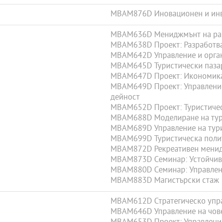
MBAM876D Иновационен и инв
MBAM636D Мениджмънт на раз
MBAM638D Проект: Разработван
MBAM642D Управление и органи
MBAM645D Туристически паза
MBAM647D Проект: Икономика
MBAM649D Проект: Управление 
дейност
MBAM652D Проект: Туристичес
MBAM688D Моделиране на тур
MBAM689D Управление на тур
MBAM699D Туристическа полит
MBAM872D Рекреативен мени
MBAM873D Семинар: Устойчиво
MBAM880D Семинар: Управлени
MBAM883D Магистърски стаж
MBAM612D Стратегическо упра
MBAM646D Управление на чове