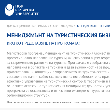
ДИСТАНЦИОННИ ПРОГРАМИ - КАТАЛОГ 2026/2027
| МЕНИДЖМЪНТ НА ТУРИ
МЕНИДЖМЪНТ НА ТУРИСТИЧЕСКИЯ БИЗН
КРАТКО ПРЕДСТАВЯНЕ НА ПРОГРАМАТА:
Магистърска програма „Мениджмънт на туристическия бизнес“ п
професионално направление туризъм, акцентирайки върху теоре
за съвременното развитие на туризма. Програмата е съобразена 
направления в областта на туризма и дава възможност на завър
прилагат сложни концепции в управлението на туристическата и
съставена по начин, който съответства на потребностите на прак
ефективно управление на туристическия сектор. В теоретичен и 
основните аспекти на туристическия мениджмънт, дейности и усл
програмата се осъществява и от изявени експерти от туристиче
организационни структури.
Във всички курсове от програмата взимат участие и експерти от 
Обучението се реализира в рамките на два семестъра.