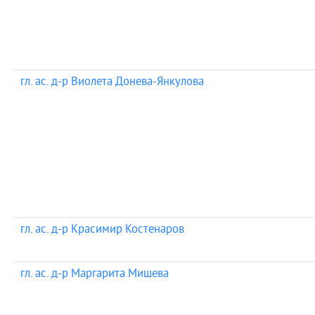
гл. ас. д-р Виолета Донева-Янкулова
гл. ас. д-р Красимир Костенаров
гл. ас. д-р Маргарита Мишева