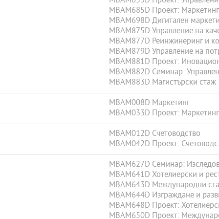
MBAM653D Проект: Управление
MBAM685D Проект: Маркетинг 
MBAM698D Дигитален маркети
MBAM875D Управление на каче
MBAM877D Реинжинеринг и ко
MBAM879D Управление на потр
MBAM881D Проект: Иновацион
MBAM882D Семинар: Управлени
MBAM883D Магистърски стаж
MBAM008D Маркетинг
MBAM033D Проект: Маркетинг
MBAM012D Счетоводство
MBAM042D Проект: Счетоводс
MBAM627D Семинар: Изследова
MBAM641D Хотелиерски и рес
MBAM643D Международни стан
MBAM644D Изграждане и разви
MBAM648D Проект: Хотелиерс
MBAM650D Проект: Междунаро