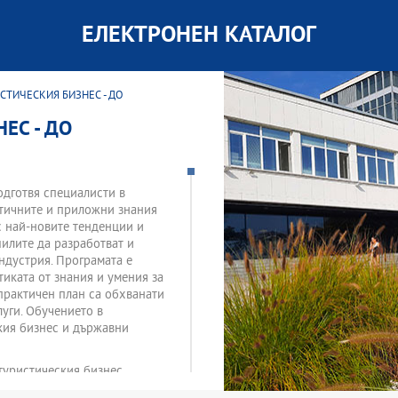
ЕЛЕКТРОНЕН КАТАЛОГ
СТИЧЕСКИЯ БИЗНЕС - ДО
ЕС - ДО
одготвя специалисти в
тичните и приложни знания
с най-новите тенденции и
шилите да разработват и
ндустрия. Програмата е
тиката от знания и умения за
практичен план са обхванати
уги. Обучението в
ския бизнес и държавни
туристическия бизнес.