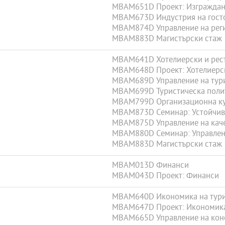
MBAM651D Проект: Изграждане
MBAM673D Индустрия на гост
MBAM874D Управление на реги
MBAM883D Магистърски стаж
MBAM641D Хотелиерски и рес
MBAM648D Проект: Хотелиерс
MBAM689D Управление на тур
MBAM699D Туристическа полит
MBAM799D Организационна кул
MBAM873D Семинар: Устойчиво
MBAM875D Управление на каче
MBAM880D Семинар: Управлени
MBAM883D Магистърски стаж
MBAM013D Финанси
MBAM043D Проект: Финанси
MBAM640D Икономика на тури
MBAM647D Проект: Икономика
MBAM665D Управление на конс