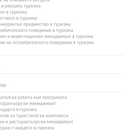
 на човешките ресурси
и реклама туризма
нг в туризма
ството в туризма
нкурентно предимство в туризма
ебителското поведение в туризма
ен и инвестиционен мениджмънт в туризма
е на потребителското поведение в туризма
тво
телска работа към програмата
торантьорски мениджмънт
дарти в туризма
тие на туристически комплекси
ки и ресторантьорски мениджмънт
дни стандарти в туризма