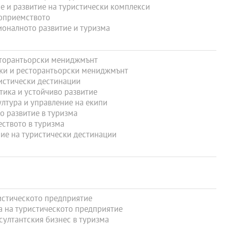
 и развитие на туристически комплекси
оприемството
оналното развитие и туризма
торантьорски мениджмънт
ки и ресторантьорски мениджмънт
истически дестинации
ика и устойчиво развитие
тура и управление на екипи
 развитие в туризма
ството в туризма
е на туристически дестинации
стическото предприятие
 на туристическото предприятие
ултантския бизнес в туризма