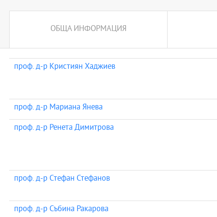
Програмата предлага подготвителен модул за кандидати, изучав
образователни области извън икономиката и бизнес управлениет
ОБЩА ИНФОРМАЦИЯ
Програмата предлага надграждащ семестър за кандидати с обр
степен "професионален бакалавър"
проф. д-р Кристиян Хаджиев
проф. д-р Мариана Янева
проф. д-р Ренета Димитрова
проф. д-р Стефан Стефанов
проф. д-р Събина Ракарова