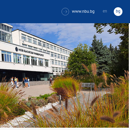
en
bg
www.nbu.bg
