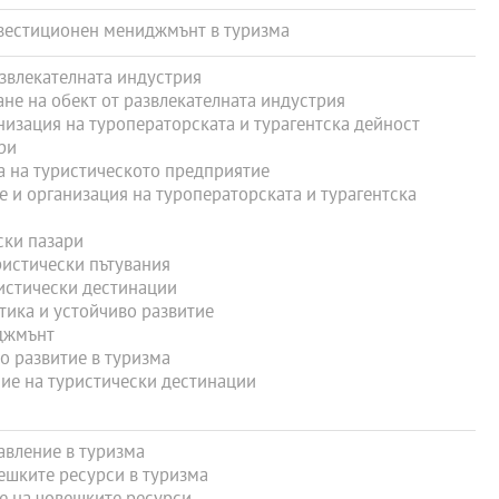
естиционен мениджмънт в туризма
влекателната индустрия
е на обект от развлекателната индустрия
зация на туроператорската и турагентска дейност
ри
 на туристическото предприятие
и организация на туроператорската и турагентска
ки пазари
истически пътувания
истически дестинации
ика и устойчиво развитие
джмънт
 развитие в туризма
е на туристически дестинации
вление в туризма
шките ресурси в туризма