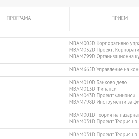
али специалности от
о.
ПРОГРАМА
ПРИЕМ
азователно-квалификационна
MBAM005D Корпоративно упр
MBAM032D Проект: Корпорати
MBAM799D Организационна кул
MBAM665D Управление на конс
MBAM010D Банково дело
MBAM013D Финанси
MBAM043D Проект: Финанси
MBAM798D Инструменти за фин
MBAM001D Теория на пазарна
MBAM031D Проект: Теория на 
MBAM031D Проект: Теория на 