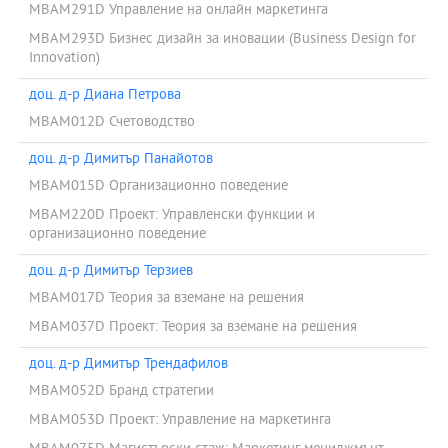
MBAM291D Управление на онлайн маркетинга
MBAM293D Бизнес дизайн за иновации (Business Design for
Innovation)
доц. д-р Диана Петрова
MBAM012D Счетоводство
доц. д-р Димитър Панайотов
MBAM015D Организационно поведение
MBAM220D Проект: Управленски функции и
организационно поведение
доц. д-р Димитър Терзиев
MBAM017D Теория за вземане на решения
MBAM037D Проект: Теория за вземане на решения
доц. д-р Димитър Трендафилов
MBAM052D Бранд стратегии
MBAM053D Проект: Управление на маркетинга