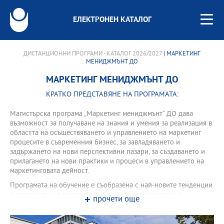
ЕЛЕКТРОНЕН КАТАЛОГ
ДИСТАНЦИОННИ ПРОГРАМИ - КАТАЛОГ 2026/2027
| МАРКЕТИНГ
МЕНИДЖМЪНТ ДО
МАРКЕТИНГ МЕНИДЖМЪНТ ДО
КРАТКО ПРЕДСТАВЯНЕ НА ПРОГРАМАТА:
Магистърска програма „Маркетинг мениджмънт“ ДО дава
възможност за получаване на знания и умения за реализация в
областта на осъществяването и управлението на маркетинг
процесите в съвременния бизнес, за завладяването и
задържането на нови перспективни пазари, за създаването и
прилагането на нови практики и процеси в управлението на
маркетинговата дейност.
Програмата на обучение е съобразена с най-новите тенденции
в развитието на маркетинга, брандинга и процесите в
прочети още
управление на маркетинга. Програмата дава съвременни
познания за теорията и практиката на маркетинга и подготвя
студентите за практическа реализация в организациите.