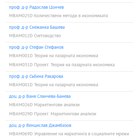
проф. д-р Радослав Цончев
MBAM025D Количествени методи в икономиката
проф. д-р Снежанка Башева
MBAM012D Счетоводство
проф. д-р Стефан Стефанов
MBAM001D Теория на пазарната икономика
MBAM031D Проект: Теория на пазарната икономика
проф. д-р Събина Ракарова
MBAM001D Теория на пазарната икономика
доц. д-р Ваня Сланчева-Банева
MBAM026D Маркетингови анализи
MBAM029D Проект: Маркетингови анализи
доц. д-р Венцислав Джамбазов
MBAM069D Управление на маркетинга в социалните мрежи