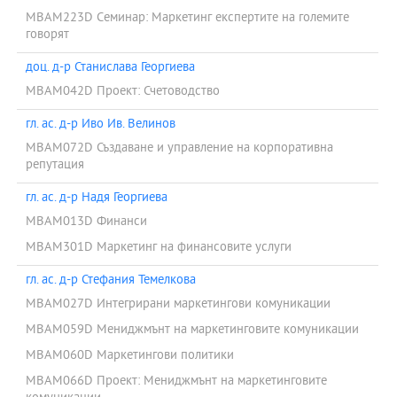
MBAM223D Семинар: Маркетинг експертите на големите
говорят
доц. д-р Станислава Георгиева
MBAM042D Проект: Счетоводство
гл. ас. д-р Иво Ив. Велинов
MBAM072D Създаване и управление на корпоративна
репутация
гл. ас. д-р Надя Георгиева
MBAM013D Финанси
MBAM301D Маркетинг на финансовите услуги
гл. ас. д-р Стефания Темелкова
MBAM027D Интегрирани маркетингови комуникации
MBAM059D Мениджмънт на маркетинговите комуникации
MBAM060D Маркетингови политики
MBAM066D Проект: Мениджмънт на маркетинговите