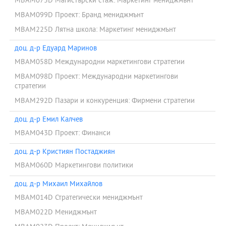
MBAM075D Магистърски стаж: Маркетинг мениджмънт
MBAM099D Проект: Бранд мениджмънт
MBAM225D Лятна школа: Маркетинг мениджмънт
доц. д-р Едуард Маринов
MBAM058D Международни маркетингови стратегии
MBAM098D Проект: Международни маркетингови
стратегии
MBAM292D Пазари и конкуренция: Фирмени стратегии
доц. д-р Емил Калчев
MBAM043D Проект: Финанси
доц. д-р Кристиян Постаджиян
MBAM060D Маркетингови политики
доц. д-р Михаил Михайлов
MBAM014D Стратегически мениджмънт
MBAM022D Мениджмънт