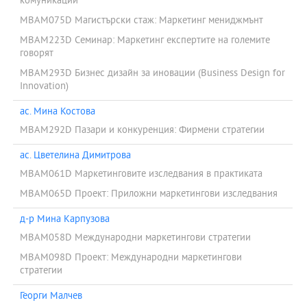
комуникации
MBAM075D Магистърски стаж: Маркетинг мениджмънт
MBAM223D Семинар: Маркетинг експертите на големите
говорят
MBAM293D Бизнес дизайн за иновации (Business Design for
Innovation)
ас. Мина Костова
MBAM292D Пазари и конкуренция: Фирмени стратегии
ас. Цветелина Димитрова
MBAM061D Маркетинговите изследвания в практиката
MBAM065D Проект: Приложни маркетингови изследвания
д-р Мина Карпузова
MBAM058D Международни маркетингови стратегии
MBAM098D Проект: Международни маркетингови
стратегии
Георги Малчев