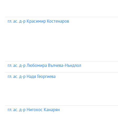
гл. ас. д-р Красимир Костенаров
гл. ас. д-р Любомира Вълчева-Нъндлол
гл. ас. д-р Надя Георгиева
гл. ас. д-р Нигохос Канарян