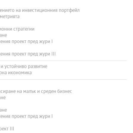
ението на инвестиционния портфейл
метрията
онни стратегии
ане
ения проект пред жури I
ния проект пред жури III
и устойчиво развитие
рна икономика
сиране на малък и среден бизнес
ане
ане
ения проект пред жури I
ект III