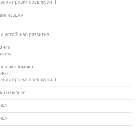
ния проект пред жури III
ивилизация
и устойчиво развитие
анси
итика
рна икономика
ект I
ния проект пред жури II
а и бизнес
ика
ика