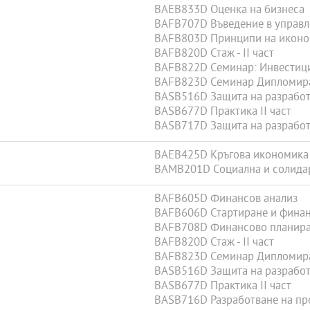
BAEB833D Оценка на бизнеса
BAFB707D Въведение в управл
BAFB803D Принципи на иконо
BAFB820D Стаж - II част
BAFB822D Семинар: Инвестици
BAFB823D Семинар Дипломир
BASB516D Защита на разработ
BASB677D Практика II част
BASB717D Защита на разработе
BAEB425D Кръгова икономика 
BAMB201D Социална и солида
BAFB605D Финансов анализ
BAFB606D Стартиране и финан
BAFB708D Финансово планир
BAFB820D Стаж - II част
BAFB823D Семинар Дипломир
BASB516D Защита на разработ
BASB677D Практика II част
BASB716D Разработване на про