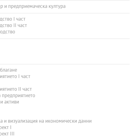
 и предприемаческа култура
ство І част
ство ІІ част
одство
благане
ятието І част
ятието ІІ част
 предприятието
и активи
 и визуализация на икономически данни
ект I
ект III