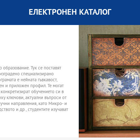
ЕЛЕКТРОНЕН КАТАЛОГ
 образование. Тук се поставят
е изградено специализирано
грамата е нейната гъвкавост,
чен и приложен профил. Те могат
 конкретизират обучението си в
рху ключови, актуални въпроси от
учни направления, като Микро- и
твото и др., студентите изучават