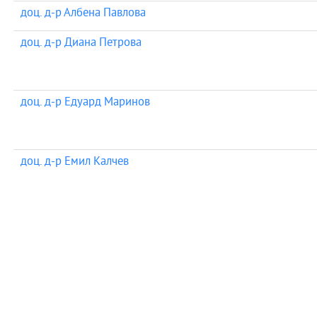
доц. д-р Албена Павлова
доц. д-р Диана Петрова
доц. д-р Едуард Маринов
доц. д-р Емил Калчев