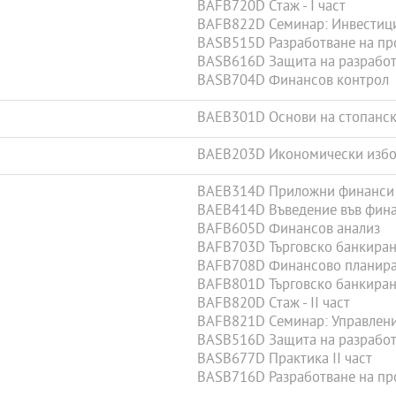
BAFB720D Стаж - I част
BAFB822D Семинар: Инвестици
BASB515D Разработване на про
BASB616D Защита на разработе
BASB704D Финансов контрол
BAEB301D Основи на стопанск
BAEB203D Икономически избор
BAEB314D Приложни финанси
BAEB414D Въведение във фин
BAFB605D Финансов анализ
BAFB703D Търговско банкиран
BAFB708D Финансово планир
BAFB801D Търговско банкиране
BAFB820D Стаж - II част
BAFB821D Семинар: Управлени
BASB516D Защита на разработ
BASB677D Практика II част
BASB716D Разработване на про