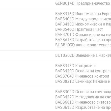
GENB014D Предприемачество
BAEB316D Икономика на Евро
BAEB406D Международна ико
BAFB415D Икономически и па
BAFB540D Практика I част
BAFB701D Финансиране на ме
BASB615D Разработване на про
BUBB403D Финансови техноло
BUTB202D Въведение в маркет
BAEB315D Контролинг
BAEB420D Основи на контрол
BASB704D Финансов контрол
BASB821D Семинар: Измами и 
BAEB304D Основи на счетовод
BAEB422D Методология на сче
BAEB681D Финансово счетовод
BASB615D Разработване на про