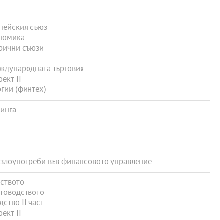
пейския съюз
номика
рични съюзи
ждународната търговия
ект II
гии (финтех)
инга
а
злоупотреби във финансовото управление
ството
товодството
ство ІІ част
ект II