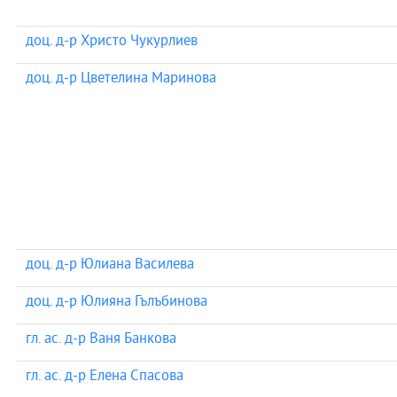
доц. д-р Христо Чукурлиев
доц. д-р Цветелина Маринова
доц. д-р Юлиана Василева
доц. д-р Юлияна Гълъбинова
гл. ас. д-р Ваня Банкова
гл. ас. д-р Елена Спасова