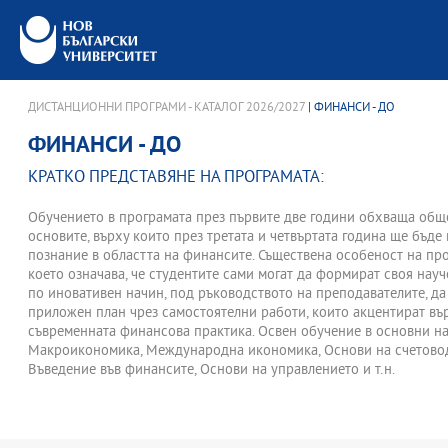
ДИСТАНЦИОННИ ПРОГРАМИ - КАТАЛОГ 2026/2027
| ФИНАНСИ - ДО
ФИНАНСИ - ДО
КРАТКО ПРЕДСТАВЯНЕ НА ПРОГРАМАТА:
Обучението в програмата през първите две години обхваща общо
основите, върху които през третата и четвъртата година ще бъд
познание в областта на финансите. Съществена особеност на про
което означава, че студентите сами могат да формират своя нау
по иновативен начин, под ръководството на преподавателите, да
приложен план чрез самостоятелни работи, които акцентират въ
съвременната финансова практика. Освен обучение в основни на
Макроикономика, Международна икономика, Основи на счетоводс
Въведение във финансите, Основи на управлението и т.н.