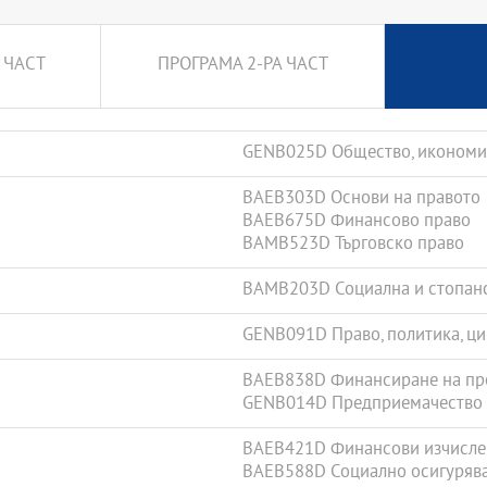
 ЧАСТ
ПРОГРАМА 2-РА ЧАСТ
GENB025D Общество, икономик
BAEB303D Основи на правото
BAEB675D Финансово право
BAMB523D Търговско право
BAMB203D Социална и стопанс
GENB091D Право, политика, ц
BAEB838D Финансиране на пр
GENB014D Предприемачество
BAEB421D Финансови изчисле
BAEB588D Социално осигуряв