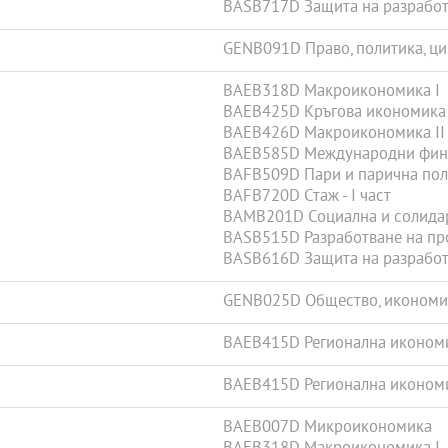
BASB717D Защита на разработе
GENB091D Право, политика, ц
BAEB318D Макроикономика I
BAEB425D Кръгова икономика 
BAEB426D Макроикономика II
BAEB585D Международни фин
BAFB509D Пари и парична пол
BAFB720D Стаж - I част
BAMB201D Социална и солида
BASB515D Разработване на про
BASB616D Защита на разработе
GENB025D Общество, икономик
BAEB415D Регионална иконом
BAEB415D Регионална иконом
BAEB007D Микроикономика