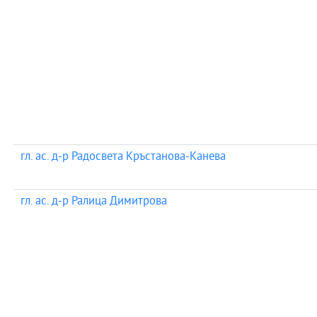
гл. ас. д-р Радосвета Кръстанова-Канева
гл. ас. д-р Ралица Димитрова