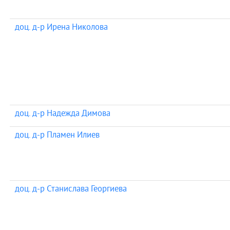
доц. д-р Ирена Николова
доц. д-р Надежда Димова
доц. д-р Пламен Илиев
доц. д-р Станислава Георгиева