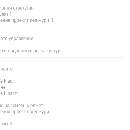
онни стратегии
ект I
ния проект пред жури II
ото управление
 и предприемаческа култура
ансите
е Iчаст
ане
 II част
е на семеен бюджет
ения проект пред жури I
ект III