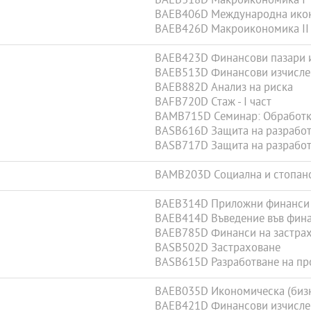
BAEB318D Макроикономика I
BAEB406D Международна ико
BAEB426D Макроикономика II
BAEB423D Финансови пазари 
BAEB513D Финансови изчислен
BAEB882D Анализ на риска
BAFB720D Стаж - I част
BAMB715D Семинар: Обработка
BASB616D Защита на разработе
BASB717D Защита на разработе
BAMB203D Социална и стопанс
BAEB314D Приложни финанси
BAEB414D Въведение във фин
BAEB785D Финанси на застрах
BASB502D Застраховане
BASB615D Разработване на про
BAEB035D Икономическа (бизн
BAEB421D Финансови изчисле