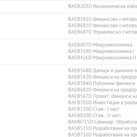
BAEB203D Икономически избор
BAEB581D Финансово счетовод
BAEB681D Финансово счетовод
BAEB687D Управленско счетов
BAEB007D Микроикономика
BAEB318D Макроикономика I
BAEB426D Макроикономика II
BAEB568D Данъци и данъчно о
BAEB582D Финанси на предпри
BAEB584D Публични финанси
BAEB682D Финанси на предпри
BAFB567D Проект: Финанси на
BAFB705D Инвестиции в реалн
BAFB720D Стаж - I част
BAFB820D Стаж - II част
BAMB715D Семинар: Обработка
BASB515D Разработване на про
BASB716D Разработване на про