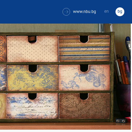
en
bg
www.nbu.bg
