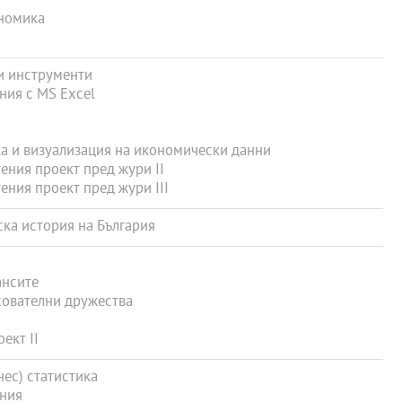
номика
и инструменти
ия с MS Excel
 и визуализация на икономически данни
ния проект пред жури II
ния проект пред жури III
ка история на България
ансите
ователни дружества
ект II
ес) статистика
ния