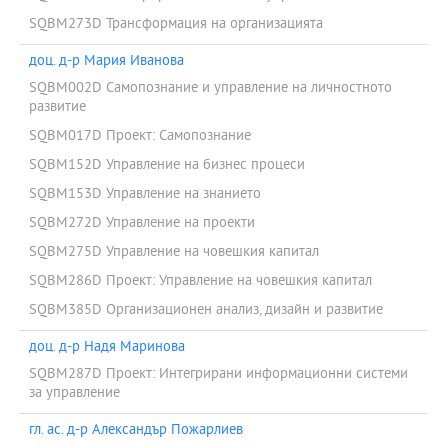
учене.
SQBM273D Трансформация на организацията
Международна мобилност:
доц. д-р Мария Иванова
Магистърската програмата осигурява възможност за
международна студентска мобилност по европейската
SQBM002D Самопознание и управление на личностното
програма „Еразъм+“, която е най-голямата европейска
развитие
инициатива и дава възможност на студентите да се обучават за
SQBM017D Проект: Самопознание
определен период (между 3 и 12 месеца) в чуждестранен
университет в държави като Италия, Германия, Финландия,
SQBM152D Управление на бизнес процеси
Португалия, Франция, Турция и др.
SQBM153D Управление на знанието
Чрез Европейският алианс на реформаторските университети
SQBM272D Управление на проекти
(ERUA) студентите имат възможност да участват в интензивни
лекции и онлайн курсове.
SQBM275D Управление на човешкия капитал
SQBM286D Проект: Управление на човешкия капитал
SQBM385D Организационен анализ, дизайн и развитие
доц. д-р Надя Маринова
SQBM287D Проект: Интегрирани информационни системи
за управление
гл. ас. д-р Александър Пожарлиев