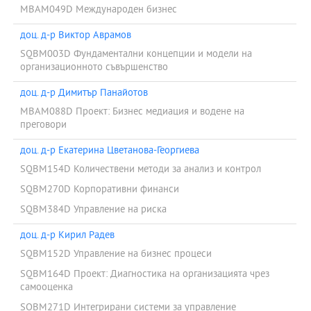
знания, разбиране, способности и нагласи за разработване,
MBAM049D Международен бизнес
внедряване и усъвършенстване на системи, процеси, продукти
и услуги.
доц. д-р Виктор Аврамов
За да постигне своята мисия, МП МОС се отличава с:
SQBM003D Фундаментални концепции и модели на
1. Иновативна структура и съдържание, следващи актуалните
организационното съвършенство
тенденции в обучението и развитието на мениджъри и лидери.
доц. д-р Димитър Панайотов
2. Учебен процес, насочен към обучаващия се.
MBAM088D Проект: Бизнес медиация и водене на
3. Технология на обучение, подпомагаща работата на студента.
преговори
4. Практическа насоченост.
доц. д-р Екатерина Цветанова-Георгиева
5. Оценяване, основано на компетентност.
SQBM154D Количествени методи за анализ и контрол
Специалност и професионална квалификация:
SQBM270D Корпоративни финанси
Специалност: Мениджмънт за организационно съвършенство
SQBM384D Управление на риска
Квалификация: Мениджър по организационно съвършенство
доц. д-р Кирил Радев
Практики и стаж:
SQBM152D Управление на бизнес процеси
Програмата включва реализирането на цялостна мениджърска
инициатива на работното място, индивидуален и групов
SQBM164D Проект: Диагностика на организацията чрез
коучинг от преподаватели и между студентите, фокус върху
самооценка
планиране и реализиране на процеса на организационното
SQBM271D Интегрирани системи за управление