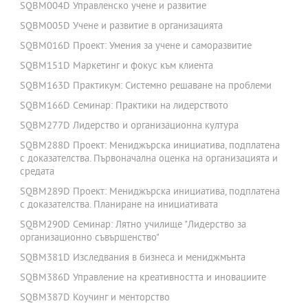
SQBM004D Управленско учене и развитие
SQBM005D Учене и развитие в организацията
SQBM016D Проект: Умения за учене и саморазвитие
SQBM151D Маркетинг и фокус към клиента
SQBM163D Практикум: Системно решаване на проблеми
SQBM166D Семинар: Практики на лидерството
SQBM277D Лидерство и организационна култура
SQBM288D Проект: Мениджърска инициатива, подплатена
с доказателства. Първоначална оценка на организацията и
средата
SQBM289D Проект: Мениджърска инициатива, подплатена
с доказателства. Планиране на инициативата
SQBM290D Семинар: Лятно училище "Лидерство за
организационно съвършенство"
SQBM381D Изследвания в бизнеса и мениджмънта
SQBM386D Управление на креативността и иновациите
SQBM387D Коучинг и менторство