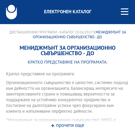
ЕЛЕКТРОНЕН КАТАЛОГ
ДИСТАНЦИОННИ ПРОГРАМИ - КАТАЛОГ 2026/2027
| МЕНИДЖМЪНТ ЗА
ОРГАНИЗАЦИОННО СЪВЪРШЕНСТВО - ДО
МЕНИДЖМЪНТ ЗА ОРГАНИЗАЦИОННО
СЪВЪРШЕНСТВО - ДО
КРАТКО ПРЕДСТАВЯНЕ НА ПРОГРАМАТА:
Кратко представяне на програмата:
Организационното съвършенство е цялостен, системен подход
към дейността на организацията, балансиращ интересите на
заинтересованите страни и повишаващ вероятността за
поддържане на устойчиво конкурентно предимство и
постигане на дълготрайни успехи чрез фокусирани към
клиента и изпълнявани перфектно дейности.
"Мениджмънт за организационно съвършенство" (МОС) е
прочети още
първата и единствената магистърска програма в България,
фокусирана върху съвкупността от съвременни подходи,