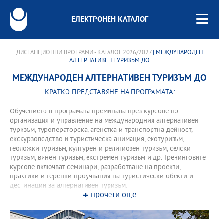
ЕЛЕКТРОНЕН КАТАЛОГ
ДИСТАНЦИОННИ ПРОГРАМИ - КАТАЛОГ 2026/2027
| МЕЖДУНАРОДЕН
АЛТЕРНАТИВЕН ТУРИЗЪМ ДО
МЕЖДУНАРОДЕН АЛТЕРНАТИВЕН ТУРИЗЪМ ДО
КРАТКО ПРЕДСТАВЯНЕ НА ПРОГРАМАТА:
Обучението в програмата преминава през курсове по
организация и управление на международния алтернативен
туризъм, туроператорска, агенстка и транспортна дейност,
екскурзоводство и туристическа анимация, екотуризъм,
геоложки туризъм, културен и религиозен туризъм, селски
туризъм, винен туризъм, екстремен туризъм и др. Тренинговите
курсове включват семинари, разработване на проекти,
практики и теренни проучвания на туристически обекти и
дестинации за алтернативен туризъм.
прочети още
Програмата предлага надграждащ семестър за кандидати с
образователно-квалификационна степен "професионален
бакалавър" по 3.9. Туризъм - те записват допълнително 15