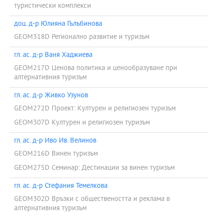
туристически комплекси
доц. д-р Юлияна Гълъбинова
GEOM318D Регионално развитие и туризъм
гл. ас. д-р Ваня Хаджиева
GEOM217D Ценова политика и ценообразуване при
алтернативния туризъм
гл. ас. д-р Живко Узунов
GEOM272D Проект: Културен и религиозен туризъм
GEOM307D Културен и религиозен туризъм
гл. ас. д-р Иво Ив. Велинов
GEOM216D Винен туризъм
GEOM275D Семинар: Дестинации за винен туризъм
гл. ас. д-р Стефания Темелкова
GEOM302D Връзки с обществеността и реклама в
алтернативния туризъм