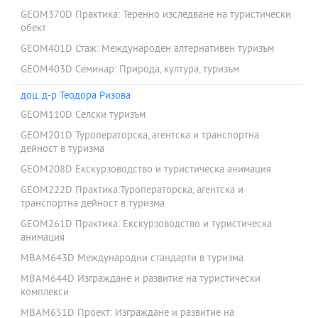
GEOM370D Практика: Теренно изследване на туристически
обект
GEOM401D Стаж: Международен алтернативен туризъм
GEOM403D Семинар: Природа, култура, туризъм
доц. д-р Теодора Ризова
GEOM110D Селски туризъм
GEOM201D Туроператорска, агентска и транспортна
дейност в туризма
GEOM208D Екскурзоводство и туристическа анимация
GEOM222D Практика:Туроператорска, агентска и
транспортна дейност в туризма
GEOM261D Практика: Екскурзоводство и туристическа
анимация
MBAM643D Международни стандарти в туризма
MBAM644D Изграждане и развитие на туристически
комплекси
MBAM651D Проект: Изграждане и развитие на