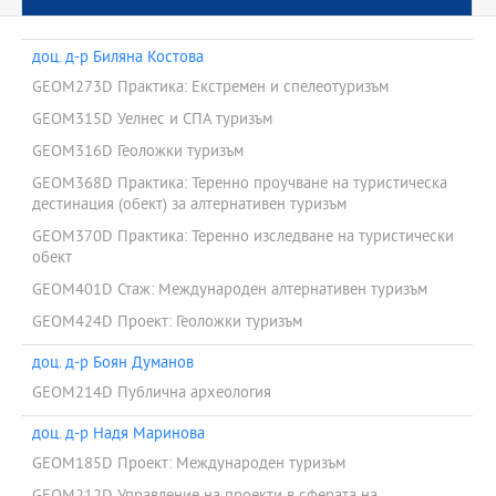
доц. д-р Биляна Костова
GEOM273D Практика: Екстремен и спелеотуризъм
GEOM315D Уелнес и СПА туризъм
GEOM316D Геоложки туризъм
GEOM368D Практика: Теренно проучване на туристическа
дестинация (обект) за алтернативен туризъм
GEOM370D Практика: Теренно изследване на туристически
обект
GEOM401D Стаж: Международен алтернативен туризъм
GEOM424D Проект: Геоложки туризъм
доц. д-р Боян Думанов
GEOM214D Публична археология
доц. д-р Надя Маринова
GEOM185D Проект: Международен туризъм