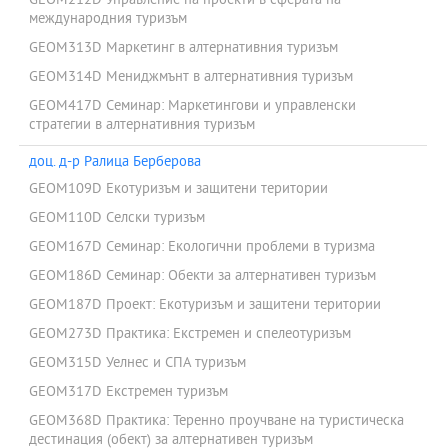
GEOM212D Управление на проекти в сферата на
международния туризъм
GEOM313D Маркетинг в алтернативния туризъм
GEOM314D Мениджмънт в алтернативния туризъм
GEOM417D Семинар: Маркетингови и управленски
стратегии в алтернативния туризъм
доц. д-р Ралица Берберова
GEOM109D Екотуризъм и защитени територии
GEOM110D Селски туризъм
GEOM167D Семинар: Екологични проблеми в туризма
GEOM186D Семинар: Обекти за алтернативен туризъм
GEOM187D Проект: Екотуризъм и защитени територии
GEOM273D Практика: Екстремен и спелеотуризъм
GEOM315D Уелнес и СПА туризъм
GEOM317D Екстремен туризъм
GEOM368D Практика: Теренно проучване на туристическа
дестинация (обект) за алтернативен туризъм