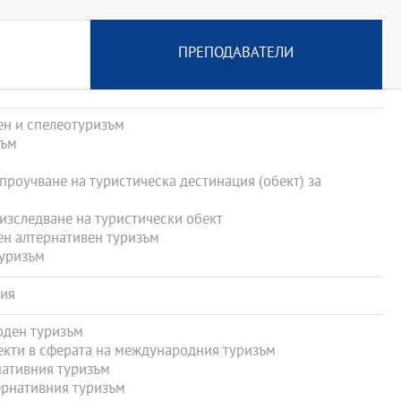
ПРЕПОДАВАТЕЛИ
н и спелеотуризъм
зъм
роучване на туристическа дестинация (обект) за
зследване на туристически обект
н алтернативен туризъм
уризъм
ия
ден туризъм
кти в сферата на международния туризъм
ативния туризъм
рнативния туризъм