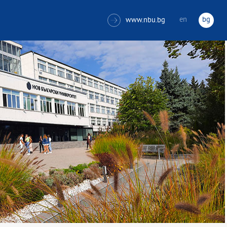
en
bg
www.nbu.bg
