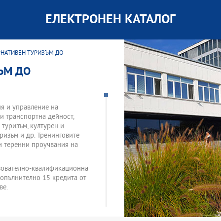
ЕЛЕКТРОНЕН КАТАЛОГ
РНАТИВЕН ТУРИЗЪМ ДО
ЪМ ДО
я и управление на
и транспортна дейност,
 туризъм, културен и
уризъм и др. Тренинговите
 и теренни проучвания на
азователно-квалификационна
 допълнително 15 кредита от
ве.