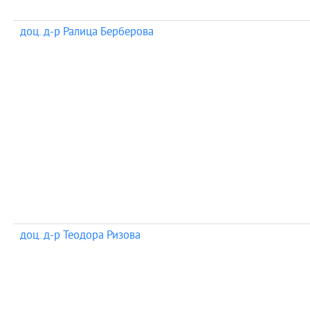
доц. д-р Ралица Берберова
доц. д-р Теодора Ризова