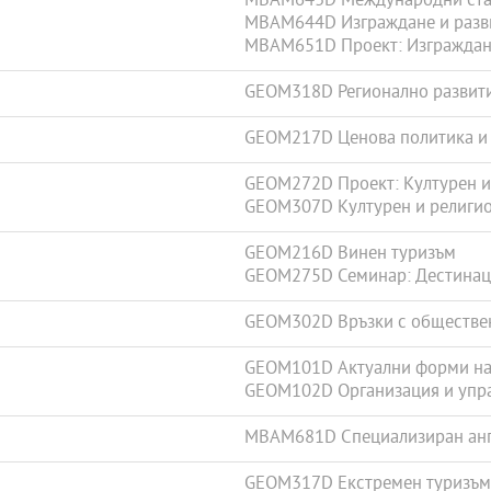
MBAM643D Международни стан
MBAM644D Изграждане и разви
MBAM651D Проект: Изграждане
GEOM318D Регионално развити
GEOM217D Ценова политика и 
GEOM272D Проект: Културен и
GEOM307D Културен и религио
GEOM216D Винен туризъм
GEOM275D Семинар: Дестинаци
GEOM302D Връзки с обществен
GEOM101D Актуални форми на
GEOM102D Организация и упра
MBAM681D Специализиран англ
GEOM317D Екстремен туризъм