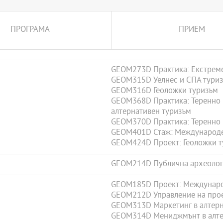
ПРОГРАМА
ПРИЕМ
GEOM273D Практика: Екстреме
GEOM315D Уелнес и СПА тури
GEOM316D Геоложки туризъм
GEOM368D Практика: Теренно п
алтернативен туризъм
GEOM370D Практика: Теренно и
GEOM401D Стаж: Международе
GEOM424D Проект: Геоложки т
GEOM214D Публична археолог
GEOM185D Проект: Междунаро
GEOM212D Управление на прое
GEOM313D Маркетинг в алтерн
GEOM314D Мениджмънт в алте