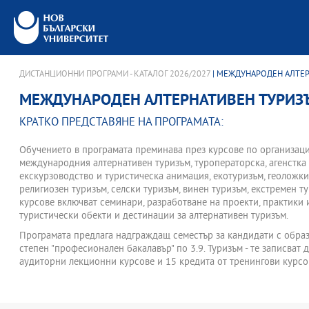
ДИСТАНЦИОННИ ПРОГРАМИ - КАТАЛОГ 2026/2027
| МЕЖДУНАРОДЕН АЛТЕ
МЕЖДУНАРОДЕН АЛТЕРНАТИВЕН ТУРИЗ
КРАТКО ПРЕДСТАВЯНЕ НА ПРОГРАМАТА:
Обучението в програмата преминава през курсове по организаци
международния алтернативен туризъм, туроператорска, агенстка 
екскурзоводство и туристическа анимация, екотуризъм, геоложки
религиозен туризъм, селски туризъм, винен туризъм, екстремен т
курсове включват семинари, разработване на проекти, практики
туристически обекти и дестинации за алтернативен туризъм.
Програмата предлага надграждащ семестър за кандидати с обр
степен "професионален бакалавър" по 3.9. Туризъм - те записват
аудиторни лекционни курсове и 15 кредита от тренингови курсо