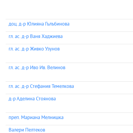
доц. д-р Юлияна Гълъбинова
гл. ас. д-р Ваня Хаджиева
гл. ас. д-р Живко Узунов
гл. ас. д-р Иво Ив. Велинов
гл. ас. д-р Стефания Темелкова
д-р Аделина Стоянова
преп. Мариана Мелнишка
Валери Пелтеков