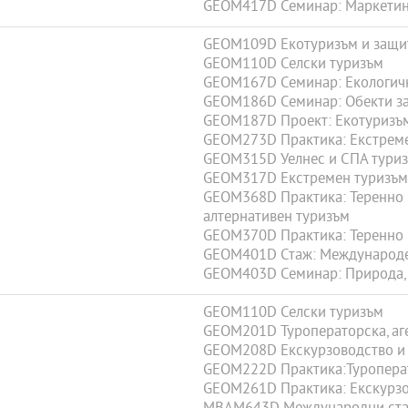
GEOM417D Семинар: Маркетинг
GEOM109D Екотуризъм и защи
GEOM110D Селски туризъм
GEOM167D Семинар: Екологичн
GEOM186D Семинар: Обекти за
GEOM187D Проект: Екотуризъм
GEOM273D Практика: Екстреме
GEOM315D Уелнес и СПА тури
GEOM317D Екстремен туризъм
GEOM368D Практика: Теренно п
алтернативен туризъм
GEOM370D Практика: Теренно и
GEOM401D Стаж: Международе
GEOM403D Семинар: Природа, 
GEOM110D Селски туризъм
GEOM201D Туроператорска, аге
GEOM208D Екскурзоводство и 
GEOM222D Практика:Туроперато
GEOM261D Практика: Екскурзо