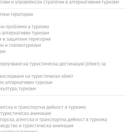
ови и управленски стратегии в алтернативния туризъм
тени територии
и проблеми в туризма
 алтернативен туризъм
 и защитени територии
н и спелеотуризъм
зъм
роучване на туристическа дестинация (обект) за
зследване на туристически обект
н алтернативен туризъм
култура, туризъм
нтска и транспортна дейност в туризма
туристическа анимация
рска, агентска и транспортна дейност в туризма
водство и туристическа анимация