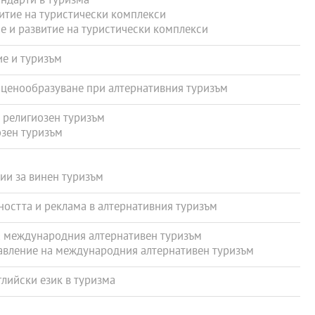
дарти в туризма
тие на туристически комплекси
 и развитие на туристически комплекси
е и туризъм
ценообразуване при алтернативния туризъм
 религиозен туризъм
зен туризъм
и за винен туризъм
остта и реклама в алтернативния туризъм
 международния алтернативен туризъм
вление на международния алтернативен туризъм
ийски език в туризма