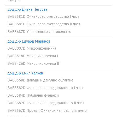
култура
доц. д-р Диана Петрова
BAEB581D Финансово счетоводство І част
BAEB681D Финансово счетоводство ІІ част
BAEB687D Управленско счетоводство
доц. д-р Едуард Маринов
BAEB007D Микроикономика
BAEB318D Макроикономика I
BAEB426D Макроикономика II
доц. д-р Емил Калчев
BAEB568D Данъци и данъчно облагане
BAEB582D Финанси на предприятието І част
BAEB584D Публични финанси
BAEB682D Финанси на предприятието ІІ част
BAFB567D Проект: Финанси на предприятието