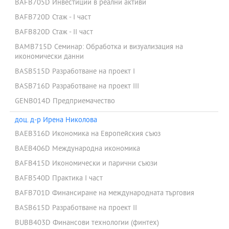
BAFB705D Инвестиции в реални активи
BAFB720D Стаж - I част
BAFB820D Стаж - II част
BAMB715D Семинар: Обработка и визуализация на
икономически данни
BASB515D Разработване на проект I
BASB716D Разработване на проект III
GENB014D Предприемачество
доц. д-р Ирена Николова
BAEB316D Икономика на Европейския съюз
BAEB406D Международна икономика
BAFB415D Икономически и парични съюзи
BAFB540D Практика I част
BAFB701D Финансиране на международната търговия
BASB615D Разработване на проект II
BUBB403D Финансови технологии (финтех)