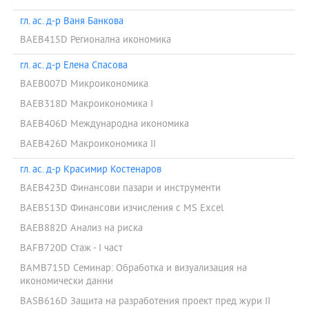
гл. ас. д-р Ваня Банкова
BAEB415D Регионална икономика
гл. ас. д-р Елена Спасова
BAEB007D Микроикономика
BAEB318D Макроикономика I
BAEB406D Международна икономика
BAEB426D Макроикономика II
гл. ас. д-р Красимир Костенаров
BAEB423D Финансови пазари и инструменти
BAEB513D Финансови изчисления с MS Excel
BAEB882D Анализ на риска
BAFB720D Стаж - I част
BAMB715D Семинар: Обработка и визуализация на
икономически данни
BASB616D Защита на разработения проект пред жури II