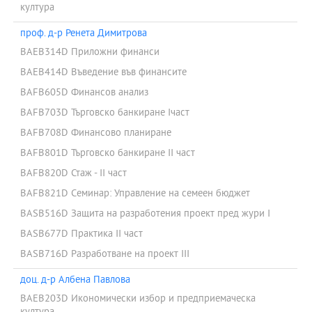
култура
проф. д-р Ренета Димитрова
BAEB314D Приложни финанси
BAEB414D Въведение във финансите
BAFB605D Финансов анализ
BAFB703D Търговско банкиране Iчаст
BAFB708D Финансово планиране
BAFB801D Търговско банкиране II част
BAFB820D Стаж - II част
BAFB821D Семинар: Управление на семеен бюджет
BASB516D Защита на разработения проект пред жури I
BASB677D Практика II част
BASB716D Разработване на проект III
доц. д-р Албена Павлова
BAEB203D Икономически избор и предприемаческа