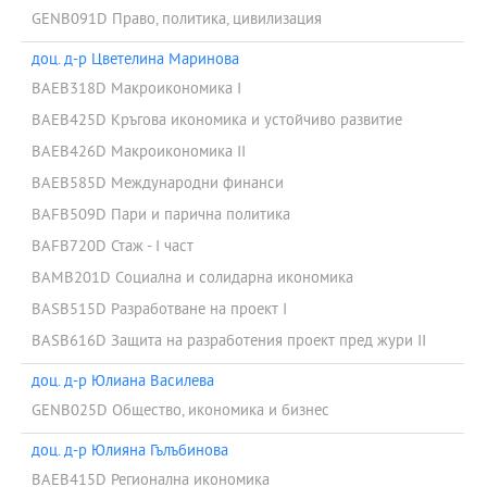
GENB091D Право, политика, цивилизация
доц. д-р Цветелина Маринова
BAEB318D Макроикономика I
BAEB425D Кръгова икономика и устойчиво развитие
BAEB426D Макроикономика II
BAEB585D Международни финанси
BAFB509D Пари и парична политика
BAFB720D Стаж - I част
BAMB201D Социална и солидарна икономика
BASB515D Разработване на проект I
BASB616D Защита на разработения проект пред жури II
доц. д-р Юлиана Василева
GENB025D Общество, икономика и бизнес
доц. д-р Юлияна Гълъбинова
BAEB415D Регионална икономика