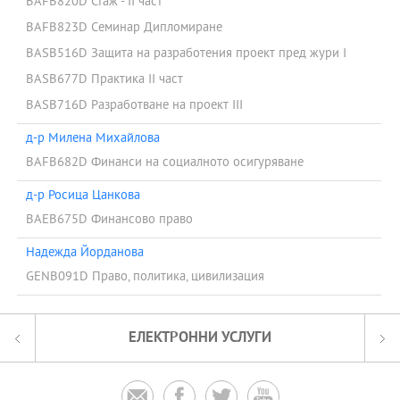
BAFB820D Стаж - II част
BAFB823D Семинар Дипломиране
BASB516D Защита на разработения проект пред жури I
BASB677D Практика II част
BASB716D Разработване на проект III
д-р Милена Михайлова
BAFB682D Финанси на социалното осигуряване
д-р Росица Цанкова
BAEB675D Финансово право
Надежда Йорданова
GENB091D Право, политика, цивилизация
ЕЛЕКТРОННИ УСЛУГИ



