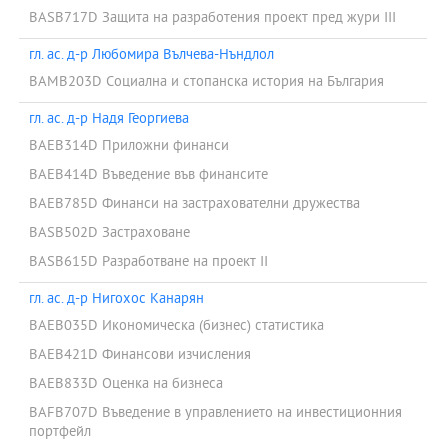
BASB717D Защита на разработения проект пред жури III
гл. ас. д-р Любомира Вълчева-Нъндлол
BAMB203D Социална и стопанска история на България
гл. ас. д-р Надя Георгиева
BAEB314D Приложни финанси
BAEB414D Въведение във финансите
BAEB785D Финанси на застрахователни дружества
BASB502D Застраховане
BASB615D Разработване на проект II
гл. ас. д-р Нигохос Канарян
BAEB035D Икономическа (бизнес) статистика
BAEB421D Финансови изчисления
BAEB833D Оценка на бизнеса
BAFB707D Въведение в управлението на инвестиционния
портфейл