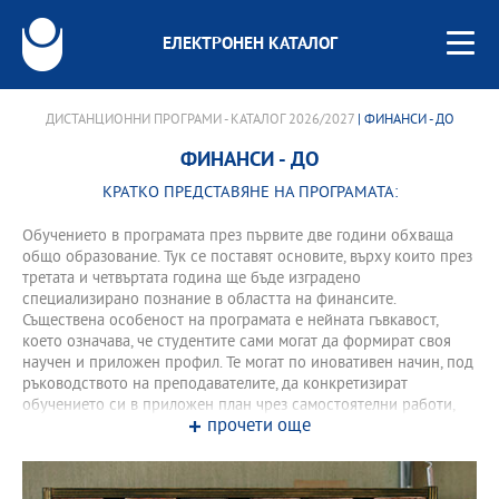
ЕЛЕКТРОНЕН КАТАЛОГ
ДИСТАНЦИОННИ ПРОГРАМИ - КАТАЛОГ 2026/2027
| ФИНАНСИ - ДО
ФИНАНСИ - ДО
КРАТКО ПРЕДСТАВЯНЕ НА ПРОГРАМАТА:
Обучението в програмата през първите две години обхваща
общо образование. Тук се поставят основите, върху които през
третата и четвъртата година ще бъде изградено
специализирано познание в областта на финансите.
Съществена особеност на програмата е нейната гъвкавост,
което означава, че студентите сами могат да формират своя
научен и приложен профил. Те могат по иновативен начин, под
ръководството на преподавателите, да конкретизират
обучението си в приложен план чрез самостоятелни работи,
прочети още
които акцентират върху ключови, актуални въпроси от
съвременната финансова практика. Освен обучение в основни
научни направления, като Микро- и Макроикономика,
Международна икономика, Основи на счетоводството и др.,