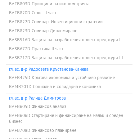
BAFB803D Принципи на иконометрията
BAFB820D Стаж - II част
BAFB822D Семинар: Инвестиционни стратегии
BAFB823D Семинар Дипломиране
BASB516D Защита на разработения проект пред жури I
BASB677D Практика II част
BASB717D Защита на разработения проект пред жури III
гл. ас. д-р Радосвета Кръстанова-Канева
BAEB425D Кръгова икономика и устойчиво развитие
BAMB201D Социална и солидарна икономика
гл. ас. д-р Ралица Димитрова
BAFB605D Финансов анализ
BAFB606D Стартиране и финансиране на малък и среден
бизнес
BAFB708D Финансово планиране