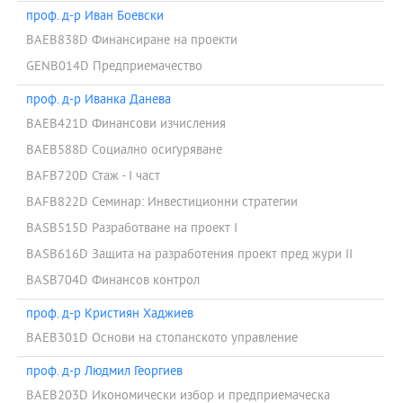
проф. д-р Иван Боевски
BAEB838D Финансиране на проекти
GENB014D Предприемачество
проф. д-р Иванка Данева
BAEB421D Финансови изчисления
BAEB588D Социално осигуряване
BAFB720D Стаж - I част
BAFB822D Семинар: Инвестиционни стратегии
BASB515D Разработване на проект I
BASB616D Защита на разработения проект пред жури II
BASB704D Финансов контрол
проф. д-р Кристиян Хаджиев
BAEB301D Основи на стопанското управление
проф. д-р Людмил Георгиев
BAEB203D Икономически избор и предприемаческа