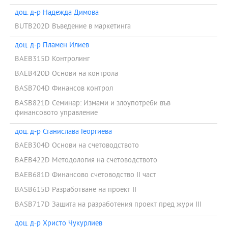
доц. д-р Надежда Димова
BUTB202D Въведение в маркетинга
доц. д-р Пламен Илиев
BAEB315D Контролинг
BAEB420D Основи на контрола
BASB704D Финансов контрол
BASB821D Семинар: Измами и злоупотреби във
финансовото управление
доц. д-р Станислава Георгиева
BAEB304D Основи на счетоводството
BAEB422D Методология на счетоводството
BAEB681D Финансово счетоводство ІІ част
BASB615D Разработване на проект II
BASB717D Защита на разработения проект пред жури III
доц. д-р Христо Чукурлиев