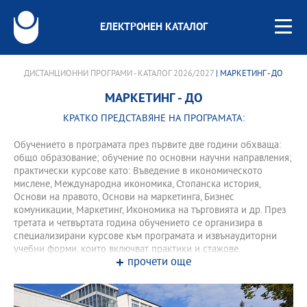
ЕЛЕКТРОНЕН КАТАЛОГ
ДИСТАНЦИОННИ ПРОГРАМИ - КАТАЛОГ 2026/2027
| МАРКЕТИНГ - ДО
МАРКЕТИНГ - ДО
КРАТКО ПРЕДСТАВЯНЕ НА ПРОГРАМАТА:
Обучението в програмата през първите две години обхваща:
общо образование; обучение по основни научни направления;
практически курсове като: Въведение в икономическото
мислене, Международна икономика, Стопанска история,
Основи на правото, Основи на маркетинга, Бизнес
комуникации, Маркетинг, Икономика на търговията и др. През
третата и четвъртата година обучението се организира в
специализирани курсове към програмата и извънаудиторни
учебни форми, които включват практики и стажове.
прочети още
Програмата осигурява възможност за международна
студентска мобилност с университети в Италия, Германия,
Франция, Швейцария, Русия. Завършилите програмата могат
успешно да се реализират професионално като: маркетолози в