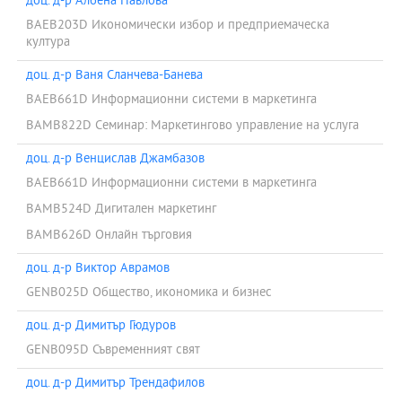
доц. д-р Албена Павлова
BAEB203D Икономически избор и предприемаческа
култура
доц. д-р Ваня Сланчева-Банева
BAEB661D Информационни системи в маркетинга
BAMB822D Семинар: Маркетингово управление на услуга
доц. д-р Венцислав Джамбазов
BAEB661D Информационни системи в маркетинга
BAMB524D Дигитален маркетинг
BAMB626D Онлайн търговия
доц. д-р Виктор Аврамов
GENB025D Общество, икономика и бизнес
доц. д-р Димитър Гюдуров
GENB095D Съвременният свят
доц. д-р Димитър Трендафилов