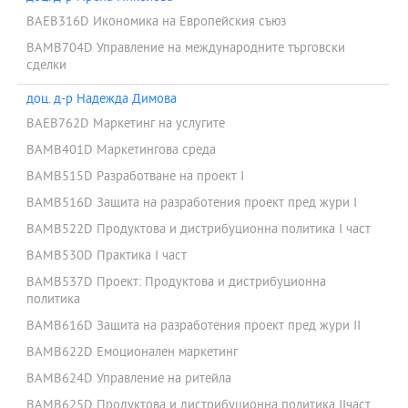
BAEB316D Икономика на Европейския съюз
BAMB704D Управление на международните търговски
сделки
доц. д-р Надежда Димова
BAEB762D Маркетинг на услугите
BAMB401D Маркетингова среда
BAMB515D Разработване на проект I
BAMB516D Защита на разработения проект пред жури I
BAMB522D Продуктова и дистрибуционна политика I част
BAMB530D Практика I част
BAMB537D Проект: Продуктова и дистрибуционна
политика
BAMB616D Защита на разработения проект пред жури II
BAMB622D Емоционален маркетинг
BAMB624D Управление на ритейла
BAMB625D Продуктова и дистрибуционна политика IIчаст