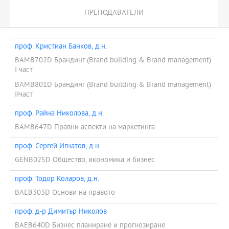
ПРЕПОДАВАТЕЛИ
проф. Кристиан Банков, д.н.
BAMB702D Брандинг (Brand building & Brand management)
I част
BAMB801D Брандинг (Brand building & Brand management)
IIчаст
проф. Райна Николова, д.н.
BAMB647D Правни аспекти на маркетинга
проф. Сергей Игнатов, д.н.
GENB025D Общество, икономика и бизнес
проф. Тодор Коларов, д.н.
BAEB303D Основи на правото
проф. д-р Димитър Николов
BAEB640D Бизнес планиране и прогнозиране