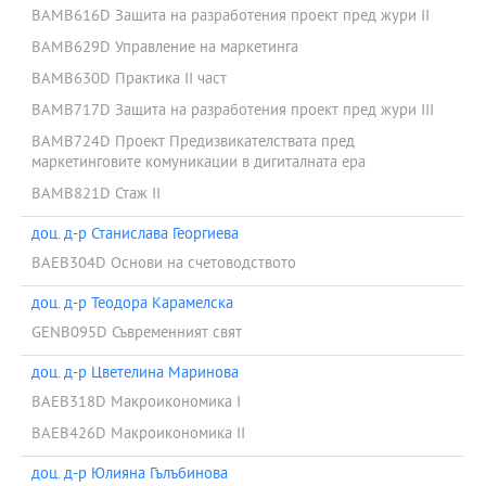
BAMB616D Защита на разработения проект пред жури II
BAMB629D Управление на маркетинга
BAMB630D Практика II част
BAMB717D Защита на разработения проект пред жури III
BAMB724D Проект Предизвикателствата пред
маркетинговите комуникации в дигиталната ера
BAMB821D Стаж II
доц. д-р Станислава Георгиева
BAEB304D Основи на счетоводството
доц. д-р Теодора Карамелска
GENB095D Съвременният свят
доц. д-р Цветелина Маринова
BAEB318D Макроикономика I
BAEB426D Макроикономика II
доц. д-р Юлияна Гълъбинова