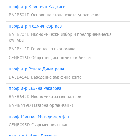
проф. д-р Кристиян Хаджиев
BAEB301D Основи на стопанското управление
проф. д-р Людмил Георгиев
BAEB203D Икономически избор и предприемаческа
култура
BAEB415D Регионална икономика
GENB025D Общество, икономика и бизнес
проф. д-р Ренета Димитрова
BAEB414D Въведение във финансите
проф. д-р Събина Ракарова
BAEB642D Икономика за мениджъри
BAMB519D Пазарна организация
проф. Момчил Методиев, д.ф.н.
GENB095D Съвременният свят