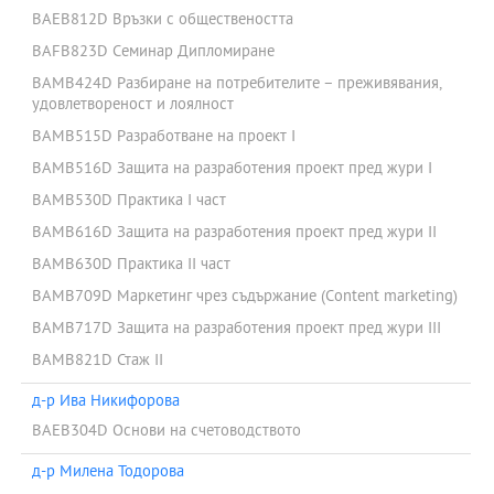
BAEB812D Връзки с обществеността
BAFB823D Семинар Дипломиране
BAMB424D Разбиране на потребителите – преживявания,
удовлетвореност и лоялност
BAMB515D Разработване на проект I
BAMB516D Защита на разработения проект пред жури I
BAMB530D Практика I част
BAMB616D Защита на разработения проект пред жури II
BAMB630D Практика II част
BAMB709D Маркетинг чрез съдържание (Content marketing)
BAMB717D Защита на разработения проект пред жури III
BAMB821D Стаж II
д-р Ива Никифорова
BAEB304D Основи на счетоводството
д-р Милена Тодорова