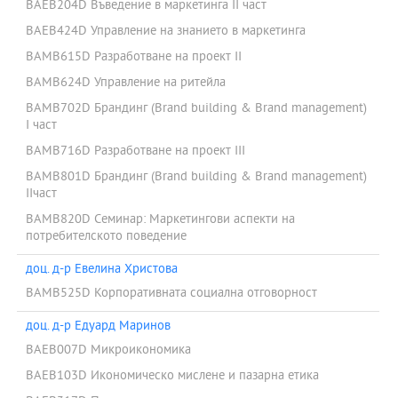
BAEB204D Въведение в маркетинга II част
BAEB424D Управление на знанието в маркетинга
BAMB615D Разработване на проект II
BAMB624D Управление на ритейла
BAMB702D Брандинг (Brand building & Brand management)
I част
BAMB716D Разработване на проект III
BAMB801D Брандинг (Brand building & Brand management)
IIчаст
BAMB820D Семинар: Маркетингови аспекти на
потребителското поведение
доц. д-р Евелина Христова
BAMB525D Корпоративната социална отговорност
доц. д-р Едуард Маринов
BAEB007D Микроикономика
BAEB103D Икономическо мислене и пазарна етика