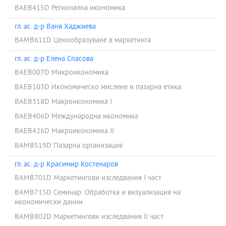
BAEB415D Регионална икономика
гл. ас. д-р Ваня Хаджиева
BAMB611D Ценообразуване в маркетинга
гл. ас. д-р Елена Спасова
BAEB007D Микроикономика
BAEB103D Икономическо мислене и пазарна етика
BAEB318D Макроикономика I
BAEB406D Международна икономика
BAEB426D Макроикономика II
BAMB519D Пазарна организация
гл. ас. д-р Красимир Костенаров
BAMB701D Маркетингови изследвания I част
BAMB715D Семинар: Обработка и визуализация на
икономически данни
BAMB802D Маркетингови изследвания II част