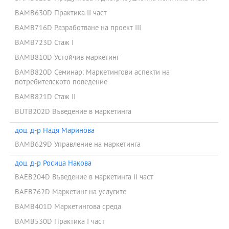
BAMB630D Практика II част
BAMB716D Разработване на проект III
BAMB723D Стаж I
BAMB810D Устойчив маркетинг
BAMB820D Семинар: Маркетингови аспекти на
потребителското поведение
BAMB821D Стаж II
BUTB202D Въведение в маркетинга
доц. д-р Надя Маринова
BAMB629D Управление на маркетинга
доц. д-р Росица Накова
BAEB204D Въведение в маркетинга II част
BAEB762D Маркетинг на услугите
BAMB401D Маркетингова среда
BAMB530D Практика I част