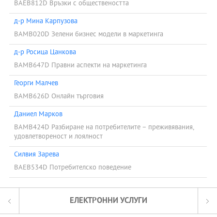
BAEB812D Връзки с обществеността
д-р Мина Карпузова
BAMB020D Зелени бизнес модели в маркетинга
д-р Росица Цанкова
BAMB647D Правни аспекти на маркетинга
Георги Малчев
BAMB626D Онлайн търговия
Даниел Марков
BAMB424D Разбиране на потребителите – преживявания,
удовлетвореност и лоялност
Силвия Зарева
BAEB534D Потребителско поведение
ЕЛЕКТРОННИ УСЛУГИ