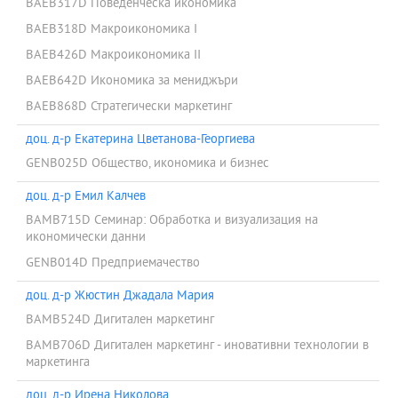
BAEB317D Поведенческа икономика
BAEB318D Макроикономика I
BAEB426D Макроикономика II
BAEB642D Икономика за мениджъри
BAEB868D Стратегически маркетинг
доц. д-р Екатерина Цветанова-Георгиева
GENB025D Общество, икономика и бизнес
доц. д-р Емил Калчев
BAMB715D Семинар: Обработка и визуализация на
икономически данни
GENB014D Предприемачество
доц. д-р Жюстин Джадала Мария
BAMB524D Дигитален маркетинг
BAMB706D Дигитален маркетинг - иновативни технологии в
маркетинга
доц. д-р Ирена Николова