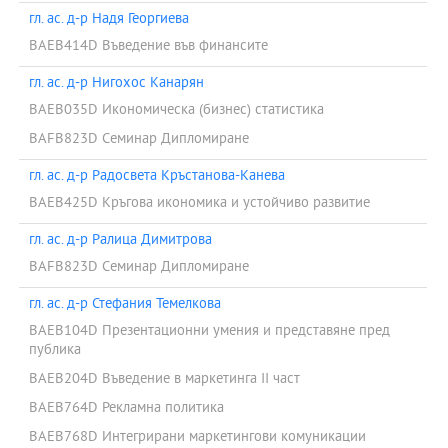
гл. ас. д-р Надя Георгиева
BAEB414D Въведение във финансите
гл. ас. д-р Нигохос Канарян
BAEB035D Икономическа (бизнес) статистика
BAFB823D Семинар Дипломиране
гл. ас. д-р Радосвета Кръстанова-Канева
BAEB425D Кръгова икономика и устойчиво развитие
гл. ас. д-р Ралица Димитрова
BAFB823D Семинар Дипломиране
гл. ас. д-р Стефания Темелкова
BAEB104D Презентационни умения и представяне пред
публика
BAEB204D Въведение в маркетинга II част
BAEB764D Рекламна политика
BAEB768D Интегрирани маркетингови комуникации