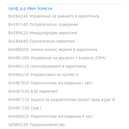
проф. д-р Иван Боевски
BAEB424D Управление на знанието в маркетинга
BAEB534D Потребителско поведение
BAEB862D Международен маркетинг
BAEB868D Стратегически маркетинг
BAMB020D Зелени бизнес модели в маркетинга
BAMB528D Управление на връзките с клиенти /CRM/
BAMB611D Ценообразуване в маркетинга
BAMB615D Разработване на проект II
BAMB701D Маркетингови изследвания I част
BAMB703D В2В маркетинг
BAMB717D Защита на разработения проект пред жури III
BAMB723D Стаж I
BAMB802D Маркетингови изследвания II част
GENB014D Предприемачество