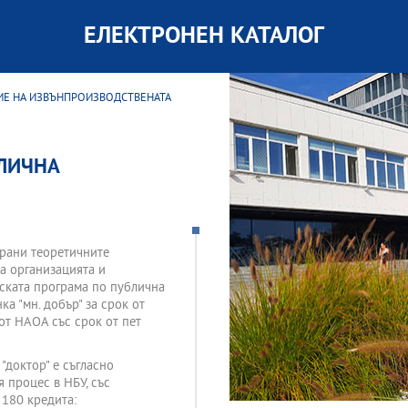
ЕЛЕКТРОНЕН КАТАЛОГ
НИЕ НА ИЗВЪНПРОИЗВОДСТВЕНАТА
ЛИЧНА
ирани теоретичните
а организацията и
рската програма по публична
а "мн. добър" за срок от
от НАОА със срок от пет
"доктор" е съгласно
 процес в НБУ, със
 180 кредита: