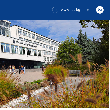
en
bg
www.nbu.bg
