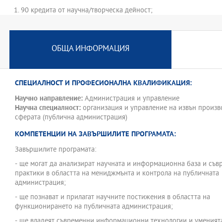
1. 90 кредита от научна/творческа дейност;
2. 40 кредита от обучение - 10 кредита от курсове и 30 кредита
3. 20 кредита от преподавателска и/или експертна дейност;
ОБЩА ИНФОРМАЦИЯ
4. 30 кредита от защита на докторска дисертация.
Докторантите придобиват базови знания в областта на публична
задължителни аудиторни кредитни курса и специализирани знани
СПЕЦИАЛНОСТ И ПРОФЕСИОНАЛНА КВАЛИФИКАЦИЯ:
дисертацията в три избираеми кредитни курса. Докторантите зап
предложените извънаудиторни курса.
Научно направление:
Администрация и управление
Научна специалност:
организация и управление на извън произв
Програмата получи трета акредитация от НАОА в професионалн
сферата (публична администрация)
направление 3.7 Администрацияи управление собща оценка 8.83
КОМПЕТЕНЦИИ НА ЗАВЪРШИЛИТЕ ПРОГРАМАТА:
валидност до следващата програмна акредитация, съгласно чл.81,
Завършилите програмата:
Закона за висше образованиеи Графика за акредитация на проф
- ще могат да анализират научната и информационна база и съв
направления."
практики в областта на мениджмънта и контрола на публичната
администрация;
- ще познават и прилагат научните постижения в областта на
функционирането на публичната администрация;
- ще владеят съвременни информационни технологии и уменията