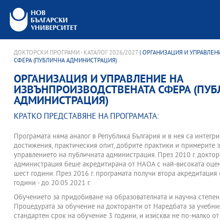
ДОКТОРСКИ ПРОГРАМИ - КАТАЛОГ 2026/2027
| ОРГАНИЗАЦИЯ И УПРАВЛЕ
СФЕРА (ПУБЛИЧНА АДМИНИСТРАЦИЯ)
ОРГАНИЗАЦИЯ И УПРАВЛЕНИЕ НА
ИЗВЪНПРОИЗВОДСТВЕНАТА СФЕРА (ПУБ
АДМИНИСТРАЦИЯ)
КРАТКО ПРЕДСТАВЯНЕ НА ПРОГРАМАТА:
Програмата няма аналог в Република България и в нея са интегр
достижения, практическия опит, добрите практики и примерите з
управлението на публичната администрация. През 2010 г. докто
администрация беше акредитирана от НАОА с най-високата оценк
шест години. През 2016 г. програмата получи втора акредитация 
години - до 20.05.2021 г.
Обучението за придобиване на образователната и научна степен 
Процедурата за обучение на докторанти от Наредбата за учебния
стандартен срок на обучение 3 години, и изисква не по-малко от