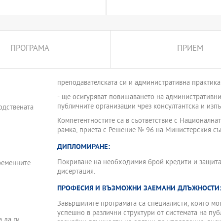
 от докторски минимуми;
ПРОГРАМА
ПРИЕМ
та администрация в два
я в съответствие с темата на
преподавателската си и административна практика
исват задължително и два от
- ще осигуряват повишаването на административни
публичните организации чрез консултантска и изпъ
одствената
ото
Компетентностите са в съответствие с Национална
 исрок на
рамка, приета с Решение № 96 на Министерския съве
 ал.2 на
ДИПЛОМИРАНЕ:
есионалните
Покриване на необходимия брой кредити и защита
ременните
дисертация.
ПРОФЕСИЯ И ВЪЗМОЖНИ ЗАЕМАНИ ДЛЪЖНОСТИ
Завършилите програмата са специалисти, които мог
успешно в различни структури от системата на пу
 да ги