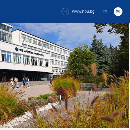
en
bg
www.nbu.bg
