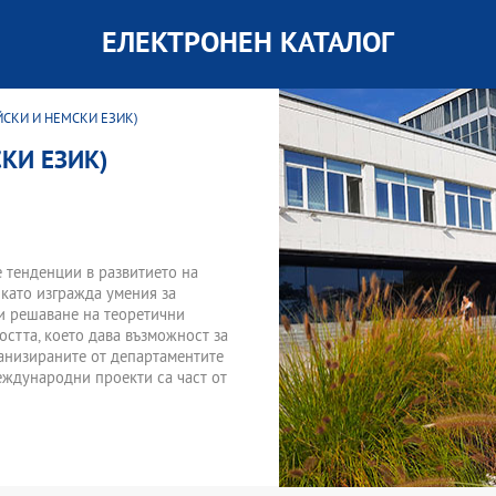
ЕЛЕКТРОНЕН КАТАЛОГ
ЙСКИ И НЕМСКИ ЕЗИК)
КИ ЕЗИК)
 тенденции в развитието на
 като изгражда умения за
и решаване на теоретични
стта, което дава възможност за
анизираните от департаментите
еждународни проекти са част от