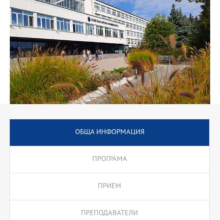
участие в изследователски проекти и публикуване на
проведените изследвания.
Департаментът издава списание "Правен преглед" и
електронно списание "Law Journal of NBU" с научни
публикации на преподаватели, докторанти и студенти.
ОБЩА ИНФОРМАЦИЯ
ПРОГРАМА
ПРИЕМ
ПРЕПОДАВАТЕЛИ