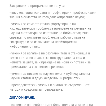
Завършилите програмата ще получат:
- високоспециализирани и профилирани професионални
знания в областта на гражданскоправните науки;
- умения за самостоятелно формулиране на
изследователски проблем, за намиране на релевантна
научна литература, за изготвяне на библиографична
справка по поставен проблем, за работа с правна
литература и за извличане на необходимата
информация от тях;
- умения за излагане на различни тези и становища и
техен критичен анализ, за конструиране на теза и
нейната защита, за изграждане на нови хипотези и за
предлагане на съответните решения;
- умения за писане на научен текст и публикуване на
научни статии и други академични разработки;
- преподавателски умения и знания за съвременните
методи и средства за преподаване.
ДИПЛОМИРАНЕ:
Покриване на необходимия брой кредити и защита на