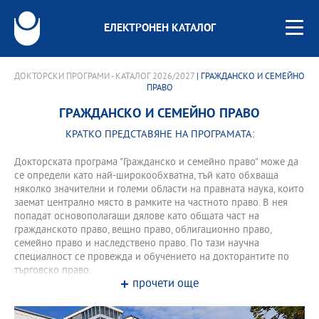
ЕЛЕКТРОНЕН КАТАЛОГ
ДОКТОРСКИ ПРОГРАМИ - КАТАЛОГ 2026/2027
| ГРАЖДАНСКО И СЕМЕЙНО
ПРАВО
ГРАЖДАНСКО И СЕМЕЙНО ПРАВО
КРАТКО ПРЕДСТАВЯНЕ НА ПРОГРАМАТА:
Докторската програма "Гражданско и семейно право" може да
се определи като най-широкообхватна, тъй като обхваща
няколко значителни и големи области на правната наука, които
заемат централно място в рамките на частното право. В нея
попадат основополагащи дялове като общата част на
гражданското право, вещно право, облигационно право,
семейно право и наследствено право. По тази научна
специалност се провежда и обучението на докторантите по
търговско право.
прочети още
Департамент "Право" развива разнообразна
научноизследователска дейност, свързана с организиране и
провеждане на семинари и конференции, в разработване и