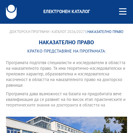
ЕЛЕКТРОНЕН КАТАЛОГ
ДОКТОРСКИ ПРОГРАМИ - КАТАЛОГ 2026/2027
| НАКАЗАТЕЛНО ПРАВО
НАКАЗАТЕЛНО ПРАВО
КРАТКО ПРЕДСТАВЯНЕ НА ПРОГРАМАТА:
Програмата подготвя специалисти и изследователи в областта
на наказателното право. Тя има теоретично-изследователски и
приложен характер, образователна и изследователска
насоченост в областта на наказателното право на докторско
равнище.
Програмата дава възможност на базата на придобитата вече
квалификация да се развият на по-висок етап практическите и
теоретическите знания на докторанта в областта на
наказателното право.