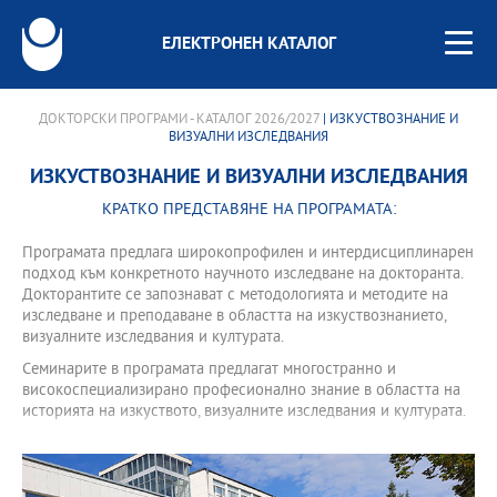
ЕЛЕКТРОНЕН КАТАЛОГ
ДОКТОРСКИ ПРОГРАМИ - КАТАЛОГ 2026/2027
| ИЗКУСТВОЗНАНИЕ И
ВИЗУАЛНИ ИЗСЛЕДВАНИЯ
ИЗКУСТВОЗНАНИЕ И ВИЗУАЛНИ ИЗСЛЕДВАНИЯ
КРАТКО ПРЕДСТАВЯНЕ НА ПРОГРАМАТА:
Програмата предлага широкопрофилен и интердисциплинарен
подход към конкретното научното изследване на докторанта.
Докторантите се запознават с методологията и методите на
изследване и преподаване в областта на изкуствознанието,
визуалните изследвания и културата.
Семинарите в програмата предлагат многостранно и
високоспециализирано професионално знание в областта на
историята на изкуството, визуалните изследвания и културата.