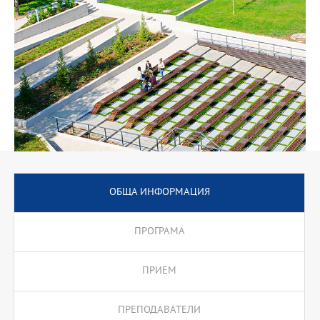
теоретични познания, тя включва и провеждането на реални
изследвания и практически упражнения, като по този начин
подготвя студентите да развиват и прилагат уменията
необходими за успешна реализация в света на бизнеса и
управлението на човешките ресурси.
Програмата предлага подготвителни курсове за кандидати от
други образователни области.
ОБЩА ИНФОРМАЦИЯ
ПРОГРАМА
ПРИЕМ
ПРЕПОДАВАТЕЛИ