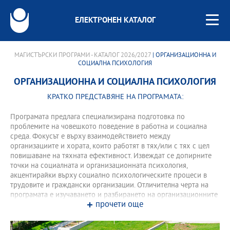
ЕЛЕКТРОНЕН КАТАЛОГ
МАГИСТЪРСКИ ПРОГРАМИ - КАТАЛОГ 2026/2027
| ОРГАНИЗАЦИОННА И
СОЦИАЛНА ПСИХОЛОГИЯ
ОРГАНИЗАЦИОННА И СОЦИАЛНА ПСИХОЛОГИЯ
КРАТКО ПРЕДСТАВЯНЕ НА ПРОГРАМАТА:
Програмата предлага специализирана подготовка по
проблемите на човешкото поведение в работна и социална
среда. Фокусът е върху взаимодействието между
организациите и хората, които работят в тях/или с тях с цел
повишаване на тяхната ефективност. Извеждат се допирните
точки на социалната и организационната психология,
акцентирайки върху социално психологическите процеси в
трудовите и граждански организации. Отличителна черта на
програмата е изучаването и разбирането на организационните
прочети още
процеси от различни перспективи - на индивидуално, групово
и организационно равнище.
Програмата има практическа насоченост - освен задълбочени