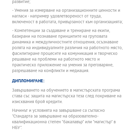
развитие;
- Умения за измерване на организационните ценности и
нагласи - например удовлетвореност от труда,
включеност в работата, привързаност към организацията;
- Компетенции за създаване и трениране на екипи,
базирани на познаване принципите на груповата
динамика и междуличностните отношения, осъзнаване
ролята на индивидуалните различия на работното място,
фасилитиране процесите на комуникация и творческо
решаване на проблеми на работното място и
практическо приложение на умения за преговаряне,
разрешаване на конфликти и медиация.
ДИПЛОМИРАНЕ:
Завършването на обучението в магистърската програма
става със защита на магистърска теза след покриване на
изисквания брой кредити.
Начинът и условията на завършване са съгласно
"Стандарта за завършване на образователно-
квалификационна степен "бакалавър" или "магистър" в
НБУ".