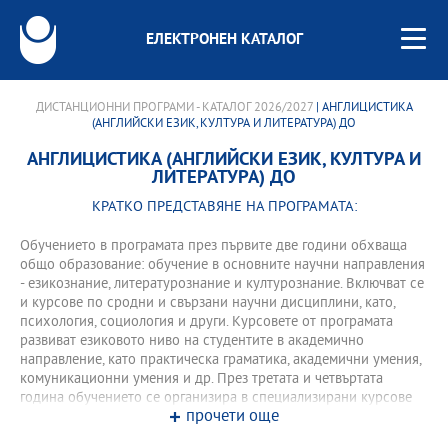
ЕЛЕКТРОНЕН КАТАЛОГ
ДИСТАНЦИОННИ ПРОГРАМИ - КАТАЛОГ 2026/2027
| АНГЛИЦИСТИКА
(АНГЛИЙСКИ ЕЗИК, КУЛТУРА И ЛИТЕРАТУРА) ДО
АНГЛИЦИСТИКА (АНГЛИЙСКИ ЕЗИК, КУЛТУРА И
ЛИТЕРАТУРА) ДО
КРАТКО ПРЕДСТАВЯНЕ НА ПРОГРАМАТА:
Обучението в програмата през първите две години обхваща
общо образование: обучение в основните научни направления
- езикознание, литературознание и културознание. Включват се
и курсове по сродни и свързани научни дисциплини, като,
психология, социология и други. Курсовете от програмата
развиват езиковото ниво на студентите в академично
направление, като практическа граматика, академични умения,
комуникационни умения и др. През третата и четвъртата
година обучението се организира в специализирани курсове
прочети още
към програмата и практически насочени тренингови форми –
практики и стажове, проекти и семинари с използване на