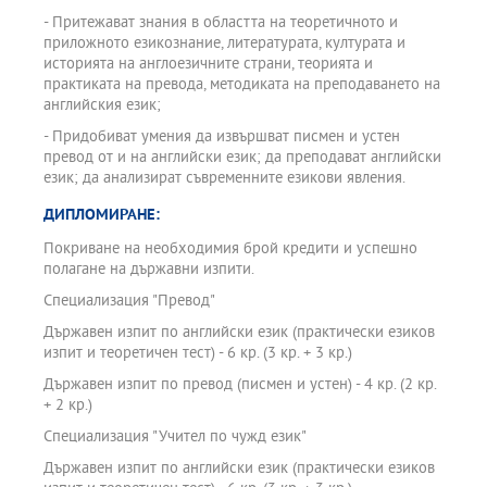
- Притежават знания в областта на теоретичното и
приложното езикознание, литературата, културата и
историята на англоезичните страни, теорията и
практиката на превода, методиката на преподаването на
английския език;
- Придобиват умения да извършват писмен и устен
превод от и на английски език; да преподават английски
език; да анализират съвременните езикови явления.
ДИПЛОМИРАНЕ:
Покриване на необходимия брой кредити и успешно
полагане на държавни изпити.
Специализация "Превод"
Държавен изпит по английски език (практически езиков
изпит и теоретичен тест) - 6 кр. (3 кр. + 3 кр.)
Държавен изпит по превод (писмен и устен) - 4 кр. (2 кр.
+ 2 кр.)
Специализация "Учител по чужд език"
Държавен изпит по английски език (практически езиков