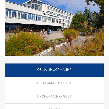
езикови технологии и др. През втората част на програмата се
предлагат две специализации: преводач и учител по чужд език,
които водят до съответната професионална квалификация.
ОБЩА ИНФОРМАЦИЯ
ПРОГРАМА 1-ВА ЧАСТ
ПРОГРАМА 2-РА ЧАСТ