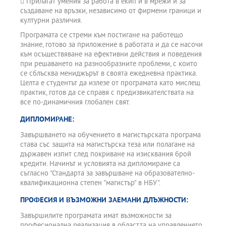
 Прилагат умения за работа в екип и в мрежи и за
създаване на връзки, независимо от фирмени граници и
културни различия.
Програмата се стреми към постигане на работещо
знание, готово за приложение в работата и да се насочи
към осъществяване на ефективни действия и поведения
при решаването на разнообразните проблеми, с които
се сблъсква мениджърът в своята ежедневна практика.
Целта е студентът да излезе от програмата като мислещ
практик, готов да се справя с предизвикателствата на
все по-динамичния глобален свят.
ДИПЛОМИРАНЕ:
Завършването на обучението в магистърската програма
става със защита на магистърска теза или полагане на
държавен изпит след покриване на изисквания брой
кредити. Начинът и условията на дипломиране са
съгласно "Стандарта за завършване на образователно-
квалификационна степен "магистър" в НБУ".
ПРОФЕСИЯ И ВЪЗМОЖНИ ЗАЕМАНИ ДЛЪЖНОСТИ:
Завършилите програмата имат възможности за
професионална реализация в областта на управлението