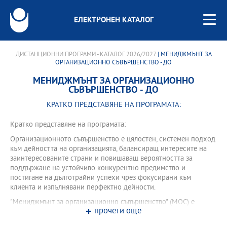
ЕЛЕКТРОНЕН КАТАЛОГ
ДИСТАНЦИОННИ ПРОГРАМИ - КАТАЛОГ 2026/2027
| МЕНИДЖМЪНТ ЗА
ОРГАНИЗАЦИОННО СЪВЪРШЕНСТВО - ДО
МЕНИДЖМЪНТ ЗА ОРГАНИЗАЦИОННО
СЪВЪРШЕНСТВО - ДО
КРАТКО ПРЕДСТАВЯНЕ НА ПРОГРАМАТА:
Кратко представяне на програмата:
Организационното съвършенство е цялостен, системен подход
към дейността на организацията, балансиращ интересите на
заинтересованите страни и повишаващ вероятността за
поддържане на устойчиво конкурентно предимство и
постигане на дълготрайни успехи чрез фокусирани към
клиента и изпълнявани перфектно дейности.
"Мениджмънт за организационно съвършенство" (МОС) е
прочети още
първата и единствената магистърска програма в България,
фокусирана върху съвкупността от съвременни подходи,