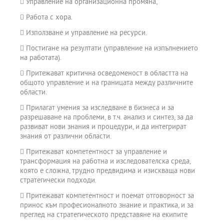
знания, разбиране, способности и нагласи за разработване,
 Управление на организационна промяна,
внедряване и усъвършенстване на системи, процеси, продукти
 Работа с хора.
и услуги.
 Използване и управление на ресурси.
За да постигне своята мисия, МП МОС се отличава с:
1. Иновативна структура и съдържание, следващи актуалните
 Постигане на резултати (управление на изпълнението
тенденции в обучението и развитието на мениджъри и лидери.
на работата).
2. Учебен процес, насочен към обучаващия се.
 Притежават критична осведоменост в областта на
общото управление и на границата между различните
3. Технология на обучение, подпомагаща работата на студента.
области.
4. Практическа насоченост.
 Прилагат умения за изследване в бизнеса и за
5. Оценяване, основано на компетентност.
разрешаване на проблеми, в т.ч. анализ и синтез, за да
развиват нови знания и процедури, и да интегрират
Специалност и професионална квалификация:
знания от различни области.
Специалност: Мениджмънт за организационно съвършенство
 Притежават компетентност за управление и
Квалификация: Мениджър по организационно съвършенство
трансформация на работна и изследователска среда,
която е сложна, трудно предвидима и изискваща нови
Практики и стаж:
стратегически подходи.
Програмата включва реализирането на цялостна мениджърска
 Притежават компетентност и поемат отговорност за
инициатива на работното място, индивидуален и групов
принос към професионалното знание и практика, и за
коучинг от преподаватели и между студентите, фокус върху
преглед на стратегическото представяне на екипите
планиране и реализиране на процеса на организационното