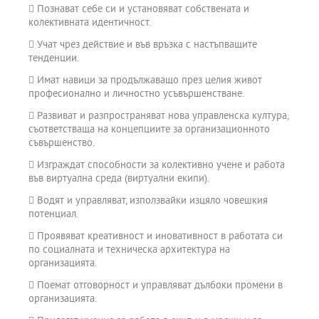
учене.
 Познават себе си и установяват собствената и
колективната идентичност.
Международна мобилност:
Магистърската програмата осигурява възможност за
 Учат чрез действие и във връзка с настъпващите
международна студентска мобилност по европейската
тенденции.
програма „Еразъм+“, която е най-голямата европейска
 Имат навици за продължаващо през целия живот
инициатива и дава възможност на студентите да се обучават за
професионално и личностно усъвършенстване.
определен период (между 3 и 12 месеца) в чуждестранен
университет в държави като Италия, Германия, Финландия,
 Развиват и разпространяват нова управленска култура,
Португалия, Франция, Турция и др.
съответстваща на концепциите за организационното
съвършенство.
Чрез Европейският алианс на реформаторските университети
(ERUA) студентите имат възможност да участват в интензивни
 Изграждат способности за колективно учене и работа
лекции и онлайн курсове.
във виртуална среда (виртуални екипи).
 Водят и управляват, използвайки изцяло човешкия
потенциал.
 Проявяват креативност и иновативност в работата си
по социалната и техническа архитектура на
организацията.
 Поемат отговорност и управляват дълбоки промени в
организацията.