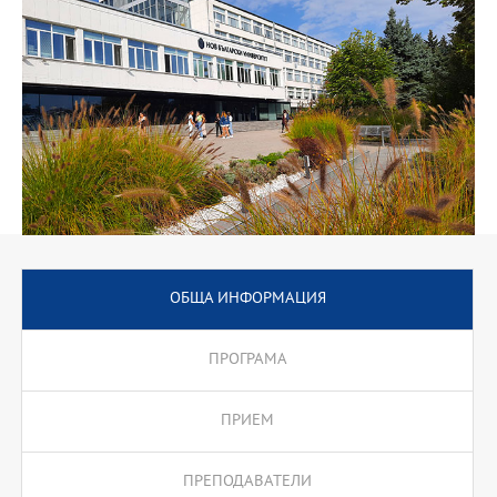
тях, програмата включва и такива специфични курсове, като
управление на събития, реклама и търговски комуникации,
управление на отношенията с клиенти, фирмена култура,
онлайн комуникации и др. Знанията от тези курсове са
необходими за успешното партньорство в сферата на бизнеса,
както и с публични институции и НПО.
Акцентира се на комуникативните умения, които дават
възможност за водене на успешни преговори, консултации и
съвместни дейности, базирани на добро познаване на
културни, обществени, социални и икономически особености.
Особено място се отделя на специализираната терминология.
Програмата предлага надграждащ семестър за кандидати с
образователно-квалификационна степен "професионален
ОБЩА ИНФОРМАЦИЯ
бакалавър по...".
ПРОГРАМА
ПРИЕМ
ПРЕПОДАВАТЕЛИ