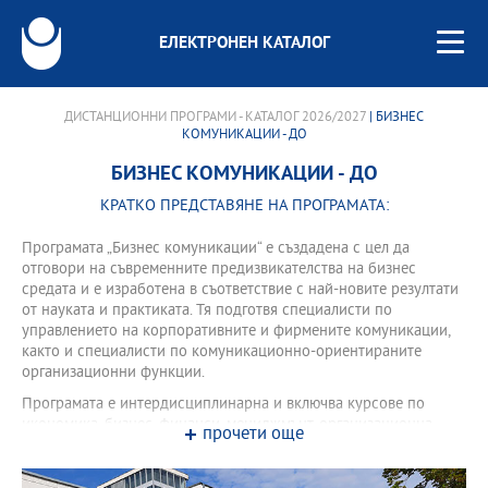
ЕЛЕКТРОНЕН КАТАЛОГ
ДИСТАНЦИОННИ ПРОГРАМИ - КАТАЛОГ 2026/2027
| БИЗНЕС
КОМУНИКАЦИИ - ДО
БИЗНЕС КОМУНИКАЦИИ - ДО
КРАТКО ПРЕДСТАВЯНЕ НА ПРОГРАМАТА:
Програмата „Бизнес комуникации“ е създадена с цел да
отговори на съвременните предизвикателства на бизнес
средата и е изработена в съответствие с най-новите резултати
от науката и практиката. Тя подготвя специалисти по
управлението на корпоративните и фирмените комуникации,
както и специалисти по комуникационно-ориентираните
организационни функции.
Програмата е интердисциплинарна и включва курсове по
икономика, бизнес, финанси, мениджмънт, организационна
прочети още
психология, управление на екипи и проекти, а също така
култура и лингвистика, ориентирани към спецификата на
отношенията на България с чуждоезични партньори. Заедно с