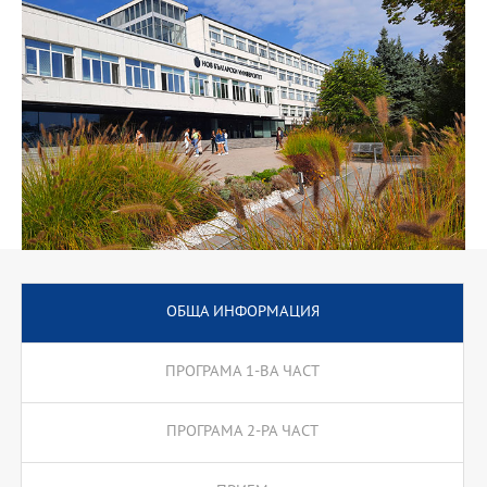
езикови технологии и др. През втората част на програмата се
предлагат две специализации: преводач и учител по чужд език,
които водят до съответната професионална квалификация.
ОБЩА ИНФОРМАЦИЯ
ПРОГРАМА 1-ВА ЧАСТ
ПРОГРАМА 2-РА ЧАСТ