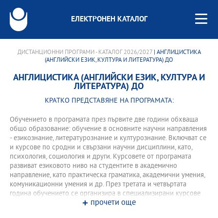
ЕЛЕКТРОНЕН КАТАЛОГ
ДИСТАНЦИОННИ ПРОГРАМИ - КАТАЛОГ 2026/2027
| АНГЛИЦИСТИКА
(АНГЛИЙСКИ ЕЗИК, КУЛТУРА И ЛИТЕРАТУРА) ДО
АНГЛИЦИСТИКА (АНГЛИЙСКИ ЕЗИК, КУЛТУРА И
ЛИТЕРАТУРА) ДО
КРАТКО ПРЕДСТАВЯНЕ НА ПРОГРАМАТА:
Обучението в програмата през първите две години обхваща
общо образование: обучение в основните научни направления
- езикознание, литературознание и културознание. Включват се
и курсове по сродни и свързани научни дисциплини, като,
психология, социология и други. Курсовете от програмата
развиват езиковото ниво на студентите в академично
направление, като практическа граматика, академични умения,
комуникационни умения и др. През третата и четвъртата
година обучението се организира в специализирани курсове
прочети още
към програмата и практически насочени тренингови форми –
практики и стажове, проекти и семинари с използване на