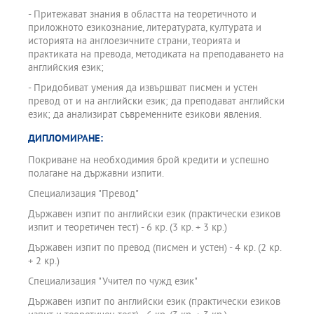
- Притежават знания в областта на теоретичното и
приложното езикознание, литературата, културата и
историята на англоезичните страни, теорията и
практиката на превода, методиката на преподаването на
английския език;
- Придобиват умения да извършват писмен и устен
превод от и на английски език; да преподават английски
език; да анализират съвременните езикови явления.
ДИПЛОМИРАНЕ:
Покриване на необходимия брой кредити и успешно
полагане на държавни изпити.
Специализация "Превод"
Държавен изпит по английски език (практически езиков
изпит и теоретичен тест) - 6 кр. (3 кр. + 3 кр.)
Държавен изпит по превод (писмен и устен) - 4 кр. (2 кр.
+ 2 кр.)
Специализация "Учител по чужд език"
Държавен изпит по английски език (практически езиков