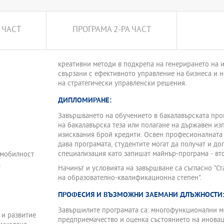
 ЧАСТ
ПРОГРАМА 2-РА ЧАСТ
креативни методи в подкрепа на генерирането на 
свързани с ефективното управление на бизнеса и 
на стратегически управленски решения.
ДИПЛОМИРАНЕ:
Завършването на обучението в бакалавърската про
.
на бакалавърска теза или полагане на държавен из
изисквания брой кредити. Освен професионалната
дава програмата, студентите могат да получат и д
специализация като запишат майнър-програма - вт
 мобилност
,
Начинът и условията на завършване са съгласно "С
на образователно-квалификационна степен".
ПРОФЕСИЯ И ВЪЗМОЖНИ ЗАЕМАНИ ДЛЪЖНОСТИ
Завършилите програмата са: многофункционални м
 и развитие
предприемачество и оценка състоянието на инова