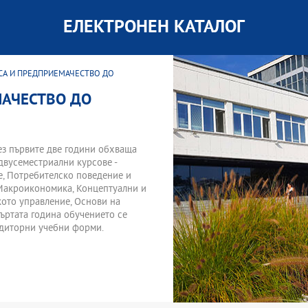
ЕЛЕКТРОНЕН КАТАЛОГ
ЕСА И ПРЕДПРИЕМАЧЕСТВО ДО
МАЧЕСТВО ДО
ез първите две години обхваща
двусеместриални курсове -
е, Потребителско поведение и
 Макроикономика, Концептуални и
кото управление, Основи на
въртата година обучението се
удиторни учебни форми.