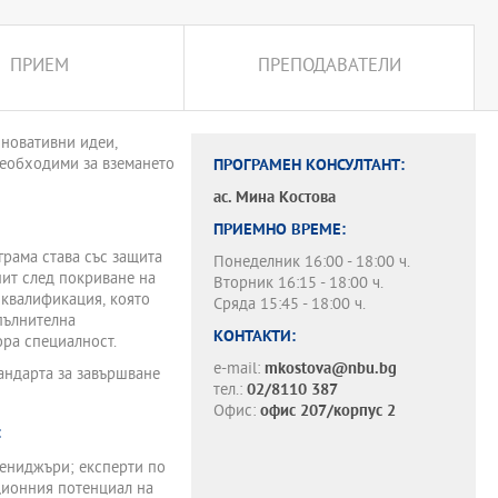
ПРИЕМ
ПРЕПОДАВАТЕЛИ
иновативни идеи,
необходими за вземането
ПРОГРАМЕН КОНСУЛТАНТ:
ас.
Мина Костова
ПРИЕМНО ВРЕМЕ:
грама става със защита
Понеделник 16:00 - 18:00 ч.
пит след покриване на
Вторник 16:15 - 18:00 ч.
 квалификация, която
Сряда 15:45 - 18:00 ч.
опълнителна
КОНТАКТИ:
ора специалност.
e-mail:
mkostova@nbu.bg
тандарта за завършване
тел.:
02/8110 387
Офис:
офис 207/корпус 2
:
ениджъри; експерти по
ционния потенциал на