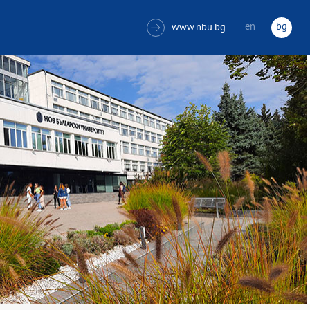
en
bg
www.nbu.bg
