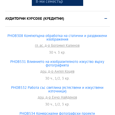
8-ми семестър
АУДИТОРНИ КУРСОВЕ (КРЕДИТНИ)
PHOB308 Компютърна обработка на статични и раздвижени
изображения
гл. ас. д-р Богомил Калинов
30 ч. 3 кр.
PHOB531 Влиянието на изобразителното изкуство върху
фотографията
доц. д-р Ангел Коцев
30 ч., 1/2, 3 кр.
PHOB532 Работа със светлина (естествени и изкуствени
източници)
доц. д-р Енчо Найденов
30 ч., 1/2, 3 кр.
PHOB534 Комерсиални фотографски проекти