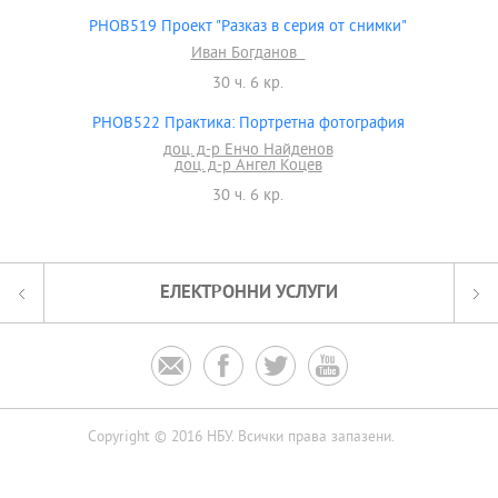
PHOB519 Проект "Разказ в серия от снимки"
Иван Богданов
30 ч. 6 кр.
PHOB522 Практика: Портретна фотография
доц. д-р Енчо Найденов
доц. д-р Ангел Коцев
30 ч. 6 кр.
ЕЛЕКТРОННИ УСЛУГИ




Copyright © 2016 НБУ. Всички права запазени.