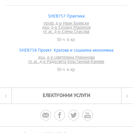
SHEB757 Практика
проф. д-р Иван Боевски
доц. д-р Едуард Маринов
гл. ас. д-р Елена Спасова
30 ч. 6 кр.
SHEB758 Проект: Кръгова и социална икономика
доц. д-р Цветелина Маринова
гл. ас. д-р Радосвета Кръстанова-Канева
30 ч. 6 кр.
ЕЛЕКТРОННИ УСЛУГИ



