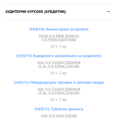
АУДИТОРНИ КУРСОВЕ (КРЕДИТНИ)
SHEB700 Финансиране на проекти
проф. д-р Иван Боевски
д-р Мина Карпузова
30 ч. 3 кр.
SHEB750 Въведение в икономиката на развитието
доц. д-р Едуард Маринов
гл. ас. д-р Елена Спасова
30 ч. 3 кр.
SHEB751 Международна търговия и световни пазари
доц. д-р Едуард Маринов
гл. ас. д-р Елена Спасова
30 ч. 3 кр.
SHEB752 Публични финанси
доц. д-р Емил Калчев