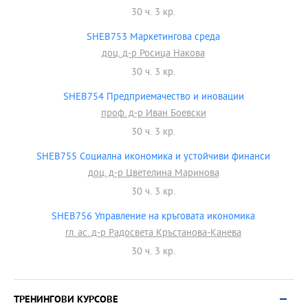
30 ч. 3 кр.
SHEB753 Маркетингова среда
доц. д-р Росица Накова
30 ч. 3 кр.
SHEB754 Предприемачество и иновации
проф. д-р Иван Боевски
30 ч. 3 кр.
SHEB755 Социална икономика и устойчиви финанси
доц. д-р Цветелина Маринова
30 ч. 3 кр.
SHEB756 Управление на кръговата икономика
гл. ас. д-р Радосвета Кръстанова-Канева
30 ч. 3 кр.
ТРЕНИНГОВИ КУРСОВЕ