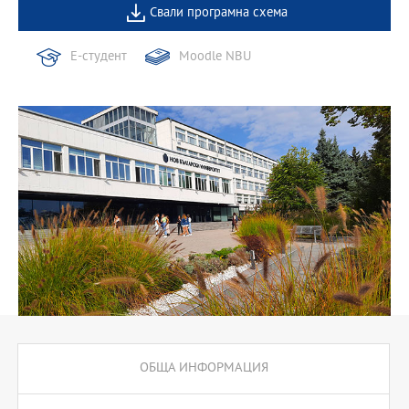
Свали програмна схема
Е-студент
Moodle NBU
ОБЩА ИНФОРМАЦИЯ