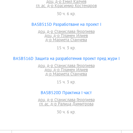
доц. д-р Емил Калчев
гл. ас. д-р Красимир Костенаров
30 ч. 6 кр.
BASB515D Разработване на проект I
доц. д-р Станислава Георгиева
доц. д-р Пламен Илиев
д-р Мариета Станчева
15 ч. 3 кр.
BASB516D Защита на разработения проект пред жури I
доц. д-р Станислава Георгиева
доц. д-р Пламен Илиев
д-р Мариета Станчева
15 ч. 3 кр.
BASB520D Практика I част
доц. д-р Станислава Георгиева
гл. ас. д-р Ралица Димитрова
30 ч. 6 кр.