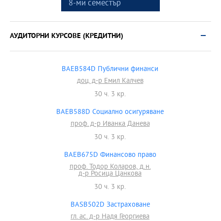
8-ми семестър
АУДИТОРНИ КУРСОВЕ (КРЕДИТНИ)
BAEB584D Публични финанси
доц. д-р Емил Калчев
30 ч. 3 кр.
BAEB588D Социално осигуряване
проф. д-р Иванка Данева
30 ч. 3 кр.
BAEB675D Финансово право
проф. Тодор Коларов, д.н.
д-р Росица Цанкова
30 ч. 3 кр.
BASB502D Застраховане
гл. ас. д-р Надя Георгиева