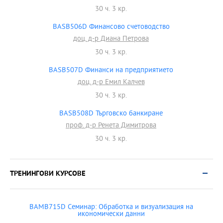
30 ч. 3 кр.
BASB506D Финансово счетоводство
доц. д-р Диана Петрова
30 ч. 3 кр.
BASB507D Финанси на предприятието
доц. д-р Емил Калчев
30 ч. 3 кр.
BASB508D Търговско банкиране
проф. д-р Ренета Димитрова
30 ч. 3 кр.
ТРЕНИНГОВИ КУРСОВЕ
BAMB715D Семинар: Обработка и визуализация на
икономически данни