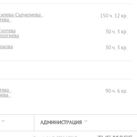
асилева-Сърчелиева
150 ч. 12 кр.
стева
Куртева
30 ч. 3 кр.
Георгиева
Бокова
30 ч. 3 кр.
итева
90 ч. 6 кр.
нчева
АДМИНИСТРАЦИЯ