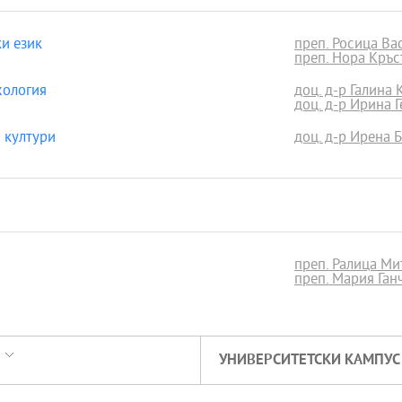
и език
преп. Росица В
преп. Нора Кръ
хология
доц. д-р Галина 
доц. д-р Ирина 
 култури
доц. д-р Ирена 
преп. Ралица М
преп. Мария Га
УНИВЕРСИТЕТСКИ КАМПУС