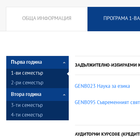
ОБЩА ИНФОРМАЦИЯ
ПРОГРАМА 1-ВА
Първа година
ЗАДЪЛЖИТЕЛНО-ИЗБИРАЕМИ 
1-ви семестър
2-ри семестър
GENB023 Наука за езика
Втора година
GENB095 Съвременният свят
3-ти семестър
4-ти семестър
АУДИТОРНИ КУРСОВЕ (КРЕДИТ