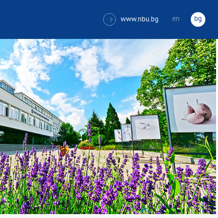
en
bg
www.nbu.bg
