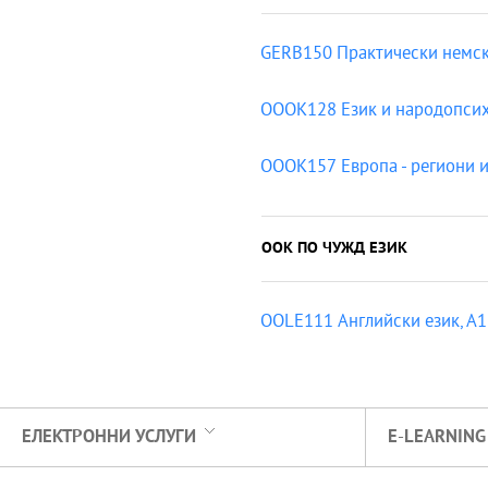
GERB150 Практически немск
OOOK128 Език и народопси
OOOK157 Европа - региони и
ООК ПО ЧУЖД ЕЗИК
OOLE111 Английски език, A1
ЕЛЕКТРОННИ УСЛУГИ
E-LEARNING