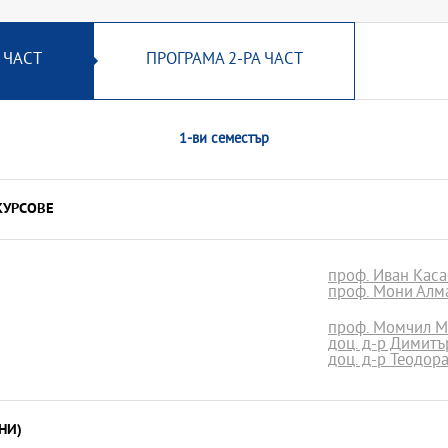
 ЧАСТ
ПРОГРАМА 2-РА ЧАСТ
1-ви семестър
КУРСОВЕ
проф. Иван Касаб
проф. Мони Алма
проф. Момчил Ме
доц. д-р Димитъ
доц. д-р Теодор
НИ)