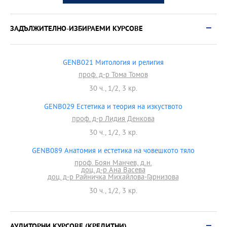
ЗАДЪЛЖИТЕЛНО-ИЗБИРАЕМИ КУРСОВЕ
GENB021 Митология и религия
проф. д-р Тома Томов
30 ч., 1/2, 3 кр.
GENB029 Естетика и теория на изкуството
проф. д-р Лидия Денкова
30 ч., 1/2, 3 кр.
GENB089 Анатомия и естетика на човешкото тяло
проф. Боян Манчев, д.н.
доц. д-р Ана Васева
доц. д-р Райничка Михайлова-Гарнизова
30 ч., 1/2, 3 кр.
АУДИТОРНИ КУРСОВЕ (КРЕДИТНИ)