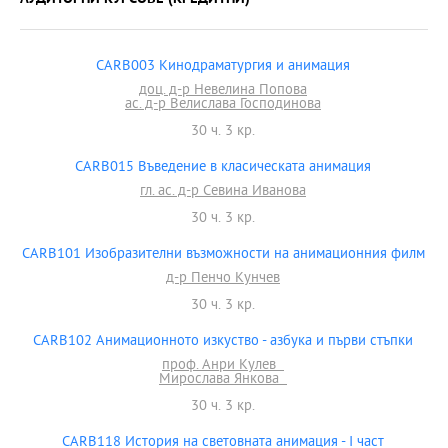
CARB003 Кинодраматургия и анимация
доц. д-р Невелина Попова
ас. д-р Велислава Господинова
30 ч. 3 кр.
CARB015 Въведение в класическата анимация
гл. ас. д-р Севина Иванова
30 ч. 3 кр.
CARB101 Изобразителни възможности на анимационния филм
д-р Пенчо Кунчев
30 ч. 3 кр.
CARB102 Анимационното изкуство - азбука и първи стъпки
проф. Анри Кулев
Мирослава Янкова
30 ч. 3 кр.
CARB118 История на световната анимация - I част