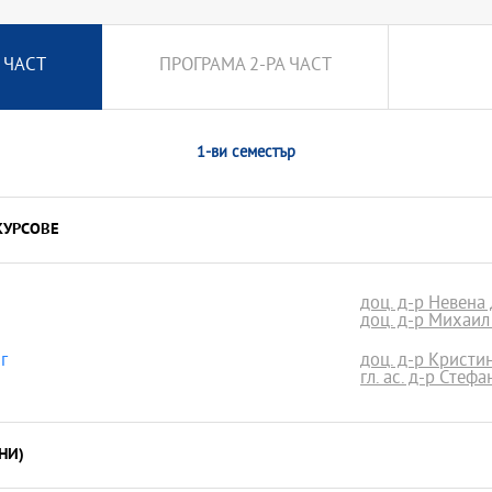
 ЧАСТ
ПРОГРАМА 2-РА ЧАСТ
1-ви семестър
КУРСОВЕ
доц. д-р Невена
доц. д-р Михаил
г
доц. д-р Кристи
гл. ас. д-р Стеф
НИ)