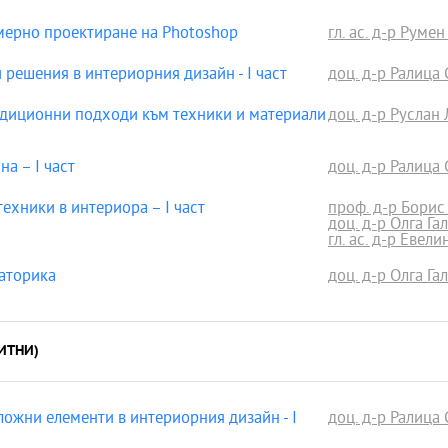
ерно проектиране на Photoshop
гл. ас. д-р Руме
 решения в интериорния дизайн - I част
доц. д-р Ралица
адиционни подходи към техники и материали
доц. д-р Руслан
а – I част
доц. д-р Ралица
ехники в интериора – I част
проф. д-р Борис
доц. д-р Олга Га
гл. ас. д-р Евели
аторика
доц. д-р Олга Га
ИТНИ)
ожни елементи в интериорния дизайн - I
доц. д-р Ралица