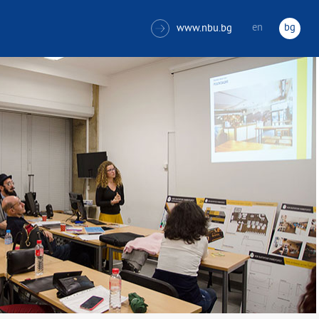
en
bg
www.nbu.bg
