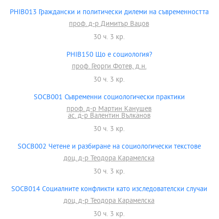
PHIB013 Граждански и политически дилеми на съвременността
проф. д-р Димитър Вацов
30 ч. 3 кр.
PHIB150 Що е социология?
проф. Георги Фотев, д.н.
30 ч. 3 кр.
SOCB001 Съвременни социологически практики
проф. д-р Мартин Канушев
ас. д-р Валентин Вълканов
30 ч. 3 кр.
SOCB002 Четене и разбиране на социологически текстове
доц. д-р Теодора Карамелска
30 ч. 3 кр.
SOCB014 Социалните конфликти като изследователски случаи
доц. д-р Теодора Карамелска
30 ч. 3 кр.