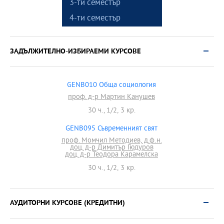
3-ти семестър
4-ти семестър
ЗАДЪЛЖИТЕЛНО-ИЗБИРАЕМИ КУРСОВЕ
GENB010 Обща социология
проф. д-р Мартин Канушев
30 ч., 1/2, 3 кр.
GENB095 Съвременният свят
проф. Момчил Методиев, д.ф.н.
доц. д-р Димитър Гюдуров
доц. д-р Теодора Карамелска
30 ч., 1/2, 3 кр.
АУДИТОРНИ КУРСОВЕ (КРЕДИТНИ)