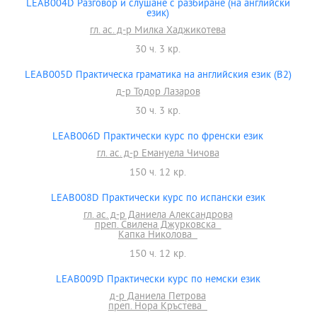
LEAB004D Разговор и слушане с разбиране (на английски
език)
гл. ас. д-р Милка Хаджикотева
30 ч. 3 кр.
LEAB005D Практическа граматика на английския език (В2)
д-р Тодор Лазаров
30 ч. 3 кр.
LEAB006D Практически курс по френски език
гл. ас. д-р Емануела Чичова
150 ч. 12 кр.
LEAB008D Практически курс по испански език
гл. ас. д-р Даниела Александрова
преп. Свилена Джурковска
Капка Николова
150 ч. 12 кр.
LEAB009D Практически курс по немски език
д-р Даниела Петрова
преп. Нора Кръстева