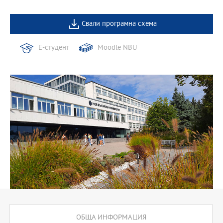
Свали програмна схема
Е-студент
Moodle NBU
ОБЩА ИНФОРМАЦИЯ