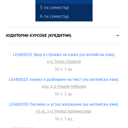
3-ти семестър
4-ти семестър
АУДИТОРНИ КУРСОВЕ (КРЕДИТНИ)
LEAB001D Увод в строежа на езика (на английски език)
д-р Тодор Лазаров
30 ч. 3 кр.
LEAB002D Анализ и разбиране на текст (на английски език)
доц. д-р Мария Нейкова
30 ч. 3 кр.
LEAB003D Писмено и устно изложение (на английски език)
гл. ас. д-р Милка Хаджикотева
30 ч. 3 кр.