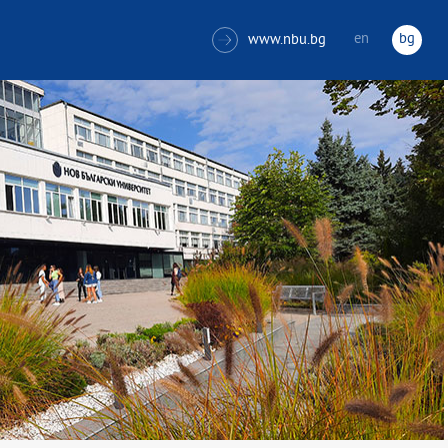
en
bg
www.nbu.bg
