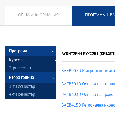
ОБЩА ИНФОРМАЦИЯ
ПРОГРАМА 1-ВА
Програма
АУДИТОРНИ КУРСОВЕ (КРЕДИТ
Курсове
2-ри семестър
BAEB007D Микроикономика
Втора година
BAEB301D Основи на стопан
3-ти семестър
4-ти семестър
BAEB303D Основи на право
BAEB415D Регионална икон