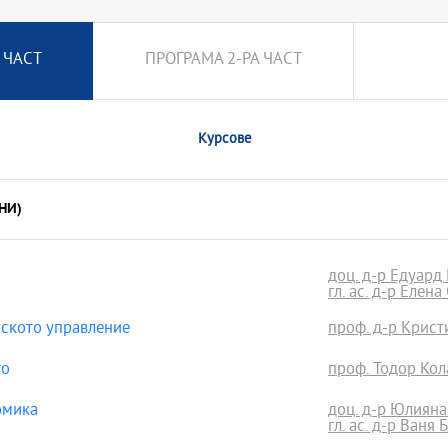
 ЧАСТ
ПРОГРАМА 2-РА ЧАСТ
Курсове
НИ)
доц. д-р Едуард
гл. ас. д-р Елен
ското управление
проф. д-р Крис
то
проф. Тодор Кола
омика
доц. д-р Юлияна
гл. ас. д-р Ваня