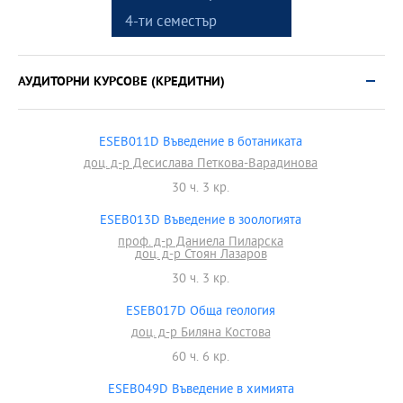
4-ти семестър
АУДИТОРНИ КУРСОВЕ (КРЕДИТНИ)
ESEB011D Въведение в ботаниката
доц. д-р Десислава Петкова-Варадинова
30 ч. 3 кр.
ESEB013D Въведение в зоологията
проф. д-р Даниела Пиларска
доц. д-р Стоян Лазаров
30 ч. 3 кр.
ESEB017D Обща геология
доц. д-р Биляна Костова
60 ч. 6 кр.
ESEB049D Въведение в химията