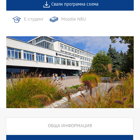
Свали програмна схема
Е-студент
Moodle NBU
ОБЩА ИНФОРМАЦИЯ