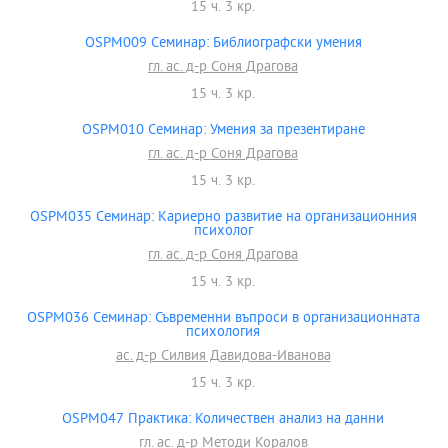
15 ч. 3 кр.
OSPM009 Семинар: Библиографски умения
гл. ас. д-р Соня Драгова
15 ч. 3 кр.
OSPM010 Семинар: Умения за презентиране
гл. ас. д-р Соня Драгова
15 ч. 3 кр.
OSPM035 Семинар: Кариерно развитие на организационния
психолог
гл. ас. д-р Соня Драгова
15 ч. 3 кр.
OSPM036 Семинар: Съвременни въпроси в организационната
психология
ас. д-р Силвия Давидова-Иванова
15 ч. 3 кр.
OSPM047 Практика: Количествен анализ на данни
гл. ас. д-р Методи Коралов