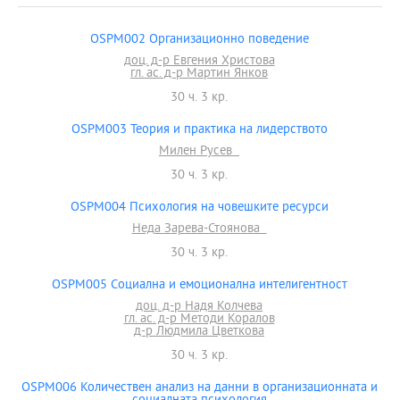
OSPM002 Организационно поведение
доц. д-р Евгения Христова
гл. ас. д-р Мартин Янков
30 ч. 3 кр.
OSPM003 Теория и практика на лидерството
Милен Русев
30 ч. 3 кр.
OSPM004 Психология на човешките ресурси
Неда Зарева-Стоянова
30 ч. 3 кр.
OSPM005 Социална и емоционална интелигентност
доц. д-р Надя Колчева
гл. ас. д-р Методи Коралов
д-р Людмила Цветкова
30 ч. 3 кр.
OSPM006 Количествен анализ на данни в организационната и