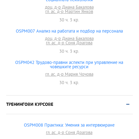
социалната психология
доц. д-р Диана Бакалова
гл. ас. д-р Мартин Янков
30 ч. 3 кр.
OSPM007 Анализ на работата и подбор на персонала
доц. д-р Диана Бакалова
гл. ас. д-р Соня Драгова
30 ч. 3 кр.
OSPM042 Трудово-правни аспекти при управление на
човешките ресурси
гл. ас. д-р Мария Чочова
30 ч. 3 кр.
ТРЕНИНГОВИ КУРСОВЕ
OSPM008 Практика: Умения за интервюиране
гл. ас. д-р Соня Драгова