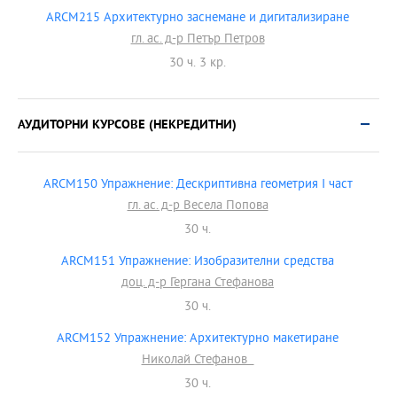
ARCM215 Архитектурно заснемане и дигитализиране
гл. ас. д-р Петър Петров
30 ч. 3 кр.
АУДИТОРНИ КУРСОВЕ (НЕКРЕДИТНИ)
ARCM150 Упражнение: Дескриптивна геометрия І част
гл. ас. д-р Весела Попова
30 ч.
ARCM151 Упражнение: Изобразителни средства
доц. д-р Гергана Стефанова
30 ч.
ARCM152 Упражнение: Архитектурно макетиране
Николай Стефанов
30 ч.