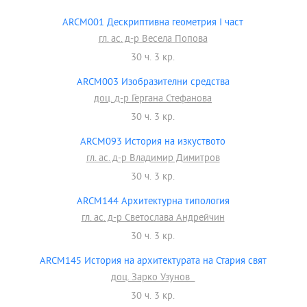
ARCM001 Дескриптивна геометрия І част
гл. ас. д-р Весела Попова
30 ч. 3 кр.
ARCM003 Изобразителни средства
доц. д-р Гергана Стефанова
30 ч. 3 кр.
ARCM093 История на изкуството
гл. ас. д-р Владимир Димитров
30 ч. 3 кр.
ARCM144 Архитектурна типология
гл. ас. д-р Светослава Андрейчин
30 ч. 3 кр.
ARCM145 История на архитектурата на Стария свят
доц. Зарко Узунов
30 ч. 3 кр.